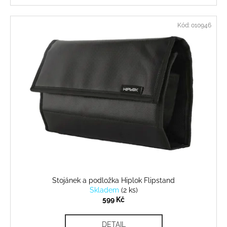
Kód:
010946
Stojánek a podložka Hiplok Flipstand
Skladem
(
2 ks
)
599 Kč
DETAIL