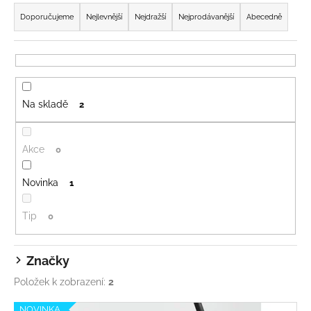
Ř
č
u
a
Doporučujeme
Nejlevnější
Nejdražší
Nejprodávanější
Abecedně
j
z
e
e
m
n
e
í
Na skladě
2
p
r
o
Akce
0
d
u
Novinka
1
k
t
Tip
0
ů
Značky
Položek k zobrazení:
2
V
NOVINKA