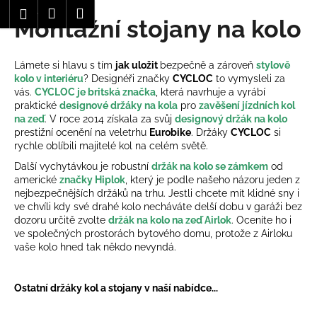
K
Hledat
Nákupní
Menu
Přihlášení
Montážní stojany na kolo
Přejít
o
Zpět
Zpět
na
košík
š
obsah
í
Lámete si hlavu s tím
jak uložit
bezpečně a zároveň
stylově
C
k
kolo v interiéru
? Designéři značky
CYCLOC
to vymysleli za
o
vás.
CYCLOC je britská značka
, která navrhuje a vyrábí
praktické
designové držáky na kola
pro
zavěšení jízdních kol
p
na zeď
. V roce 2014 získala za svůj
designový držák na kolo
o
prestižní ocenění na veletrhu
Eurobike
. Držáky
CYCLOC
si
rychle oblíbili majitelé kol na celém světě.
t
ř
Další vychytávkou je robustní
držák na kolo se zámkem
od
americké
značky Hiplok
, který je podle našeho názoru jeden z
e
nejbezpečnějších držáků na trhu. Jestli chcete mít klidné sny i
b
ve chvíli kdy své drahé kolo necháváte delší dobu v garáži bez
dozoru určitě zvolte
držák na kolo na zeď Airlok
. Oceníte ho i
u
ve společných prostorách bytového domu, protože z Airloku
j
vaše kolo hned tak někdo nevyndá.
e
t
Ostatní držáky kol a stojany v naší nabídce...
e
n