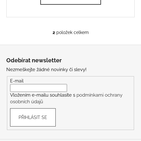
2
položek celkem
O
v
Z
l
á
á
Odebírat newsletter
d
p
a
Nezmeškejte žádné novinky či slevy!
a
c
t
E-mail
í
í
p
Vložením e-mailu souhlasíte s
podmínkami ochrany
r
osobních údajů
v
k
PŘIHLÁSIT SE
y
v
ý
p