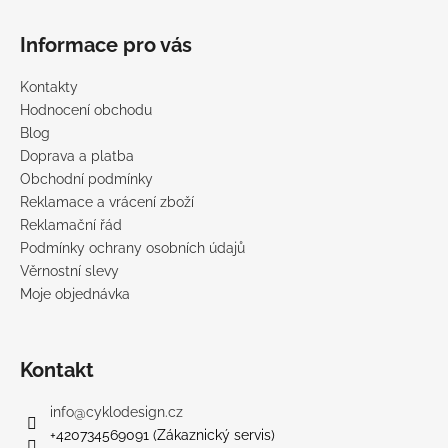
i
s
Informace pro vás
u
Kontakty
Hodnocení obchodu
Blog
Doprava a platba
Obchodní podmínky
Reklamace a vrácení zboží
Reklamační řád
Podmínky ochrany osobních údajů
Věrnostní slevy
Moje objednávka
Kontakt
info
@
cyklodesign.cz
+420734569091 (Zákaznický servis)