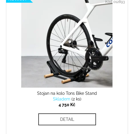
Kód:
012893
ý
p
i
s
p
r
o
d
u
k
t
ů
Stojan na kolo Tons Bike Stand
Skladem
(
2 ks
)
4 750 Kč
DETAIL