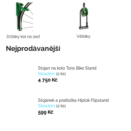
a
j
í
t
?
Nejprodávanější
HLEDAT
Stojan na kolo Tons Bike Stand
Skladem
(
2 ks
)
4 750 Kč
D
o
Stojánek a podložka Hiplok Flipstand
p
Skladem
(
2 ks
)
599 Kč
o
r
u