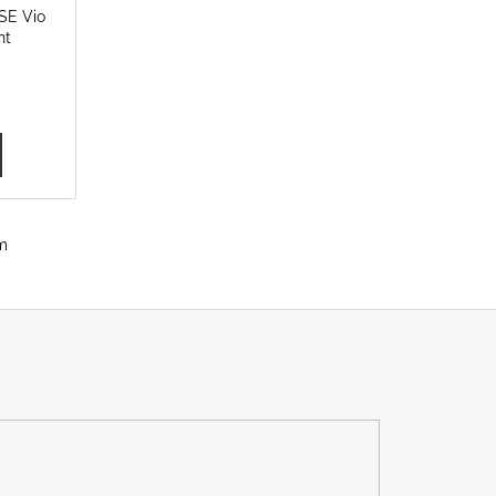
SE Vio
ht
m