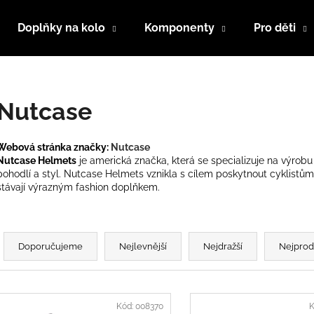
Doplňky na kolo
Komponenty
Pro děti
Co potřebujete najít?
Nutcase
HLEDAT
Webová stránka značky:
Nutcase
Nutcase Helmets
je americká značka, která se specializuje na výrob
pohodlí a styl. Nutcase Helmets vznikla s cílem poskytnout cyklistům 
stávají výrazným fashion doplňkem.
Doporučujeme
Ř
a
Doporučujeme
Nejlevnější
Nejdražší
Nejprod
z
e
V
n
ý
Kód:
008370
K