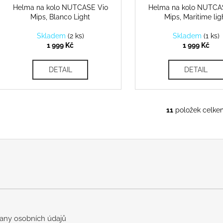
Helma na kolo NUTCASE Vio
Helma na kolo NUTCA
Mips, Blanco Light
Mips, Maritime lig
Skladem
(
2 ks
)
Skladem
(
1 ks
)
1 999 Kč
1 999 Kč
DETAIL
DETAIL
11
položek celke
O
v
l
á
d
a
c
í
p
r
any osobních údajů