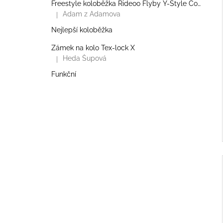
Freestyle koloběžka Rideoo Flyby Y-Style Complete Pro
Adam z Adamova
|
Hodnocení produktu je 5 z 5 hvězdiček.
Nejlepší koloběžka
Zámek na kolo Tex-lock X
Heda Šupová
|
Hodnocení produktu je 5 z 5 hvězdiček.
Funkční