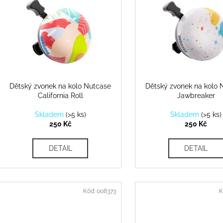
p
p
r
s
o
p
d
r
u
o
k
d
Dětský zvonek na kolo Nutcase
Dětský zvonek na kolo 
t
California Roll
Jawbreaker
u
ů
k
Skladem
(
>5 ks
)
Skladem
(
>5 ks
)
t
250 Kč
250 Kč
ů
DETAIL
DETAIL
Kód:
008373
K