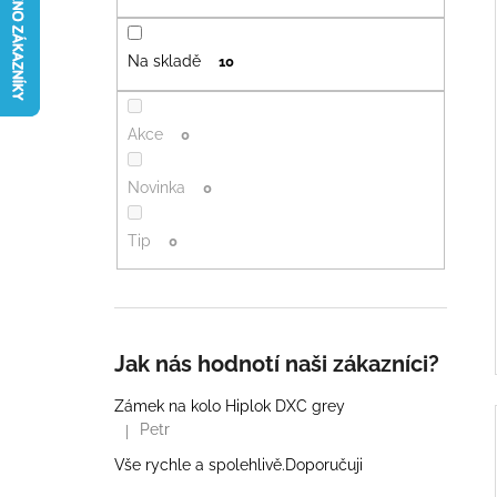
í
l
i
Na skladě
10
Akce
0
Novinka
0
Tip
0
Jak nás hodnotí naši zákazníci?
Zámek na kolo Hiplok DXC grey
Petr
|
Hodnocení produktu je 5 z 5 hvězdiček.
Vše rychle a spolehlivě.Doporučuji