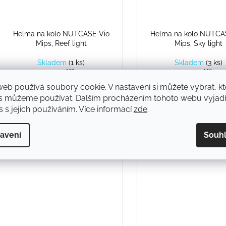
Helma na kolo NUTCASE Vio
Helma na kolo NUTCA
Mips, Reef light
Mips, Sky light
Skladem
(
1 ks
)
Skladem
(
3 ks
)
1 999 Kč
1 999 Kč
web používá soubory cookie. V nastavení si můžete vybrat, kt
DETAIL
DETAIL
s můžeme používat. Dalším procházením tohoto webu vyjadř
 s jejich používáním. Více informací
zde
.
avení
Souh
Kód:
007964
K