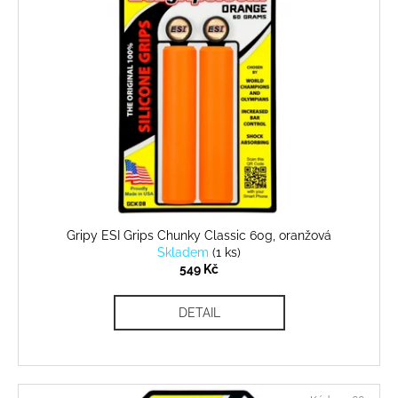
č
u
j
e
m
e
Gripy ESI Grips Chunky Classic 60g, oranžová
Skladem
(
1 ks
)
549 Kč
DETAIL