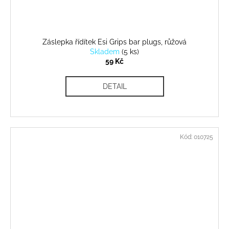
Záslepka řídítek Esi Grips bar plugs, růžová
Skladem
(
5 ks
)
59 Kč
DETAIL
Kód:
010725