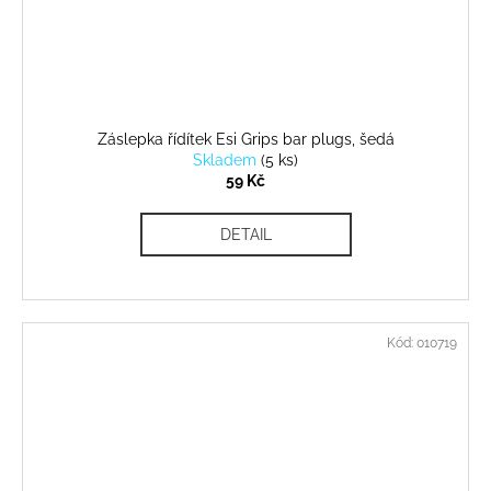
Záslepka řídítek Esi Grips bar plugs, šedá
Skladem
(
5 ks
)
59 Kč
DETAIL
Kód:
010719