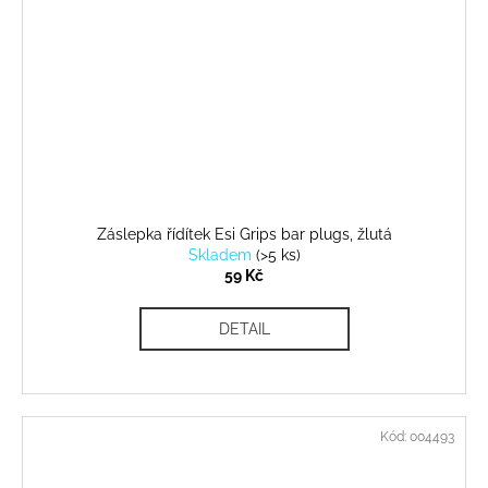
Záslepka řídítek Esi Grips bar plugs, žlutá
Skladem
(
>5 ks
)
59 Kč
DETAIL
Kód:
004493