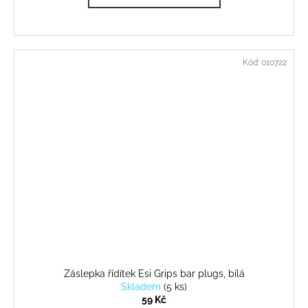
Kód:
010722
Záslepka řídítek Esi Grips bar plugs, bílá
Skladem
(
5 ks
)
59 Kč