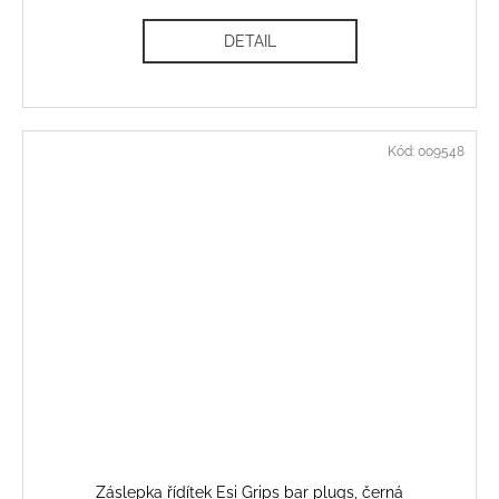
DETAIL
Kód:
009548
Záslepka řídítek Esi Grips bar plugs, černá