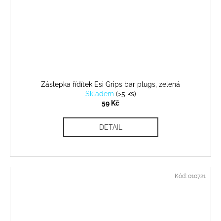
Záslepka řídítek Esi Grips bar plugs, zelená
Skladem
(
>5 ks
)
59 Kč
DETAIL
Kód:
010721