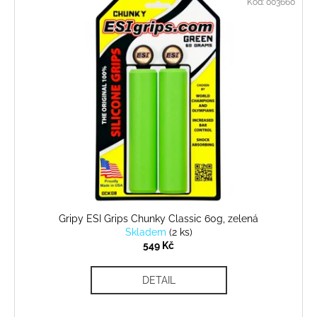
Kód:
003660
Gripy ESI Grips Chunky Classic 60g, zelená
Skladem
(
2 ks
)
549 Kč
DETAIL