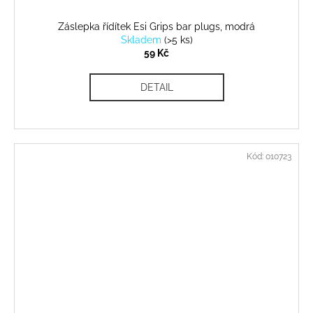
Záslepka řídítek Esi Grips bar plugs, modrá
Skladem
(
>5 ks
)
59 Kč
DETAIL
Kód:
010723