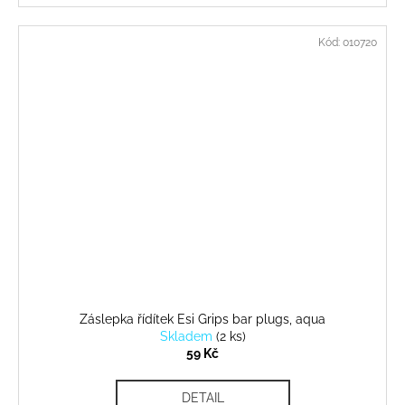
Kód:
010720
Záslepka řídítek Esi Grips bar plugs, aqua
Skladem
(
2 ks
)
59 Kč
DETAIL