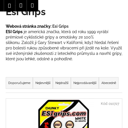
K
Hledat
Nákupní
Menu
Přihlášení
Esi Grips
Přejít
o
Zpět
Zpět
na
košík
š
obsah
í
Webová stránka značky:
Esi Grips
C
k
ESI Grips
je americká značka, která od roku 1999 vyrábí
o
prémiové cyklistické gripy a omotávky ze 100%
silikonu.
Založil ji Gary Stewart v Kalifornii, když hledal řešení
p
pro bolesti rukou způsobené vibracemi při jízdě na kole.
Využil
o
své inženýrské zkušenosti z leteckého průmyslu a navrhl gripy,
které jsou lehké, odolné a pohodlné.
t
ř
e
Ř
b
a
Doporučujeme
Nejlevnější
Nejdražší
Nejprodávanější
Abecedně
u
z
j
e
V
e
Kód:
010727
n
ý
t
í
p
e
p
i
n