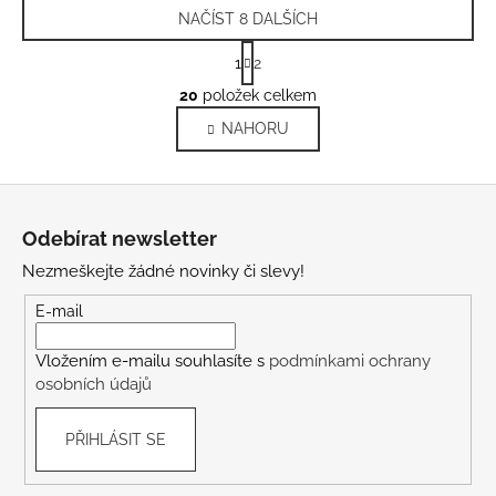
NAČÍST 8 DALŠÍCH
S
1
2
t
O
r
20
položek celkem
v
á
NAHORU
l
n
k
á
o
d
Z
v
a
á
á
c
Odebírat newsletter
n
p
í
í
Nezmeškejte žádné novinky či slevy!
p
a
r
t
E-mail
v
í
k
Vložením e-mailu souhlasíte s
podmínkami ochrany
y
osobních údajů
v
ý
PŘIHLÁSIT SE
p
i