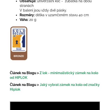
Obsahuje:
univerzální klíč
- zubatka na obou
stranách
V balení jsou vždy dvě pásky.
Rozměry:
délka v uzamčeném stavu 40 cm
Váha:
20 g
Článek na Blogu >
Z lok - minimalistický zámek na kolo
od HIPLOK
Článek na Blogu >
Jaký vybrat zámek na kolo od značky
Hiplok