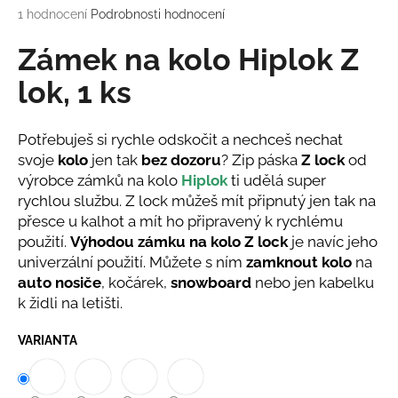
Průměrné
1 hodnocení
Podrobnosti hodnocení
a
hodnocení
j
produktu
Zámek na kolo Hiplok Z
í
je
5,0
lok, 1 ks
t
z
?
5
hvězdiček.
Potřebuješ si rychle odskočit a nechceš nechat
svoje
kolo
jen tak
bez dozoru
? Zip páska
Z lock
od
výrobce zámků na kolo
Hiplok
ti udělá super
rychlou službu. Z lock můžeš mít připnutý jen tak na
HLEDAT
přesce u kalhot a mít ho připravený k rychlému
použití.
Výhodou zámku na kolo Z lock
je navíc jeho
univerzální použití. Můžete s ním
zamknout
kolo
na
D
auto nosiče
, kočárek,
snowboard
nebo jen kabelku
o
k židli na letišti.
p
o
VARIANTA
r
u