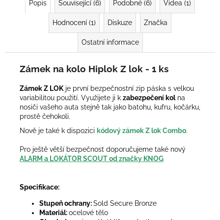
Popis
Související (6)
Podobné (6)
Videa (1)
Hodnocení (1)
Diskuze
Značka
Ostatní informace
Zámek na kolo Hiplok Z lok - 1 ks
Zámek Z LOK
je první bezpečnostní zip páska s velkou
variabilitou použití. Využijete ji k
zabezpečení kol
na
nosiči vašeho auta stejně tak jako batohu, kufru, kočárku,
prostě čehokoli.
Nově je také k dispozici
kódový zámek Z lok Combo
.
Pro ještě větší bezpečnost doporučujeme také nový
ALARM a LOKÁTOR SCOUT od značky KNOG
Specifikace:
Stupeň ochrany:
Sold Secure Bronze
Materiál:
ocelové tělo