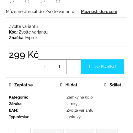
č
u
Můžeme doručit do:
Zvolte variantu
Možnosti doručení
j
e
m
Zvolte variantu
Kód:
Zvolte variantu
e
Značka:
Hiplok
299 Kč
Měrná
DO KOŠÍKU
cena:
Zeptat se
Hlídat
Sdílet
Kategorie
:
Zámky na kolo
Záruka
:
2 roky
EAN
:
Zvolte variantu
Typ zámku
:
lankový