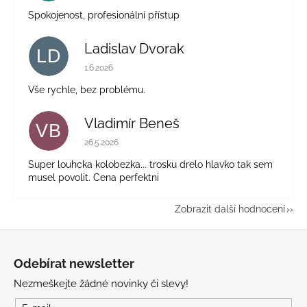
Spokojenost, profesionální přístup
Ladislav Dvorak
LD
Hodnocení obchodu je 5 z 5 hvězdiček.
1.6.2026
Vše rychle, bez problému.
Vladimír Beneš
VB
Hodnocení obchodu je 5 z 5 hvězdiček.
26.5.2026
Super louhcka kolobezka... trosku drelo hlavko tak sem
musel povolit. Cena perfektni
Zobrazit další hodnocení
Z
á
Odebírat newsletter
p
Nezmeškejte žádné novinky či slevy!
a