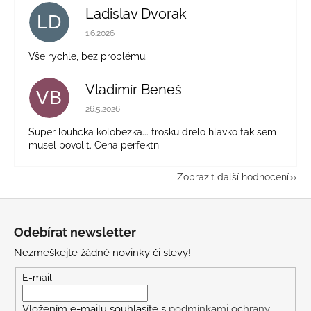
Ladislav Dvorak
LD
Hodnocení obchodu je 5 z 5 hvězdiček.
1.6.2026
Vše rychle, bez problému.
Vladimír Beneš
VB
Hodnocení obchodu je 5 z 5 hvězdiček.
26.5.2026
Super louhcka kolobezka... trosku drelo hlavko tak sem
musel povolit. Cena perfektni
Zobrazit další hodnocení
Z
á
Odebírat newsletter
p
Nezmeškejte žádné novinky či slevy!
a
t
E-mail
í
Vložením e-mailu souhlasíte s
podmínkami ochrany