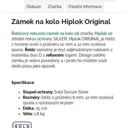
Diskuze
Značka
Ostatní informace
Zámek na kolo Hiplok Original
Řetězový robustní zámek na kolo
od značky
Hiplok
se
střední mírou ochrany SILVER. Hiplok ORIGINAL je
řetěz
z tvrzené oceli o průměru 10 mm a
12 mm ocelová
spona.
Řetěz
samotný je kryt odjímatelným rukávem z
materiálu 600 D s
reflexním
logem. Design celého
zámku je velice povedený a i proto ho můžete vozit
okolo pasu jako opasek.
Specifikace:
Stupeň ochrany:
Sold Secure Silver
Rozměry:
řetěz o průměru 8 mm, 12 mm ocelová
spona s nylonovým krytem
Délka:
75 cm
Váha:
1,8 kg