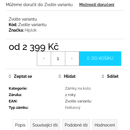
č
Můžeme doručit do:
Zvolte variantu
Možnosti doručení
u
j
e
Zvolte variantu
Kód:
Zvolte variantu
m
Značka:
Hiplok
e
od
2 399 Kč
Měrná
DO KOŠÍKU
cena:
Zeptat se
Hlídat
Sdílet
Kategorie
:
Zámky na kolo
Záruka
:
2 roky
EAN
:
Zvolte variantu
Typ zámku
:
řetězový
Popis
Související (6)
Podobné (6)
Hodnocení