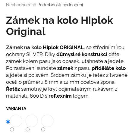
Průměrné
Neohodnoceno
Podrobnosti hodnocení
a
hodnocení
j
produktu
Zámek na kolo Hiplok
í
je
0,0
Original
t
z
?
5
hvězdiček.
Zámek na kolo
Hiplok ORIGINAL
, se střední mírou
ochrany SILVER. Díky
důmyslné konstrukci
dáte
zámek kolem pasu jako opasek, utáhnete a jedete.
Po zastavení sundáte
zámek
z pasu,
přiděláte kolo
HLEDAT
a jdete si po svém. Srdcem zámku je
řetěz z tvrzené
oceli o průměru 8 mm a
12 mm ocelová spona
.
Řetěz
samotný je kryt odjímatelným rukávem z
D
materiálu 600 D s
reflexním
logem.
o
p
VARIANTA
o
r
u