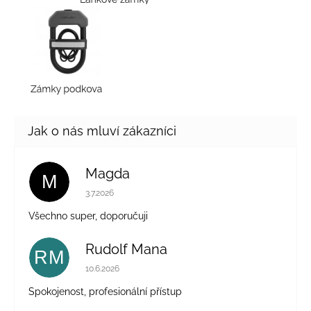
Magda
M
Hodnocení obchodu je 5 z 5 hvězdiček.
3.7.2026
Všechno super, doporučuji
Rudolf Mana
RM
Hodnocení obchodu je 5 z 5 hvězdiček.
10.6.2026
Spokojenost, profesionální přístup