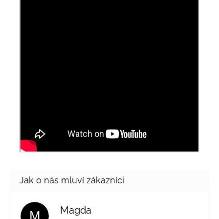
Magda
M