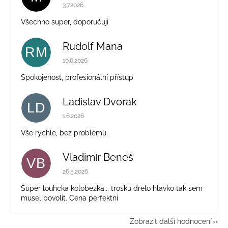
Hodnocení obchodu je 5 z 5 hvězdiček.
3.7.2026
Všechno super, doporučuji
Rudolf Mana
RM
Hodnocení obchodu je 5 z 5 hvězdiček.
10.6.2026
Spokojenost, profesionální přístup
Ladislav Dvorak
LD
Hodnocení obchodu je 5 z 5 hvězdiček.
1.6.2026
Vše rychle, bez problému.
Vladimír Beneš
VB
Hodnocení obchodu je 5 z 5 hvězdiček.
26.5.2026
Super louhcka kolobezka... trosku drelo hlavko tak sem
musel povolit. Cena perfektni
Zobrazit další hodnocení