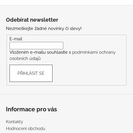
Z
á
Odebírat newsletter
p
Nezmeškejte žádné novinky či slevy!
a
t
E-mail
í
Vložením e-mailu souhlasíte s
podmínkami ochrany
osobních údajů
PŘIHLÁSIT SE
Informace pro vás
Kontakty
Hodnocení obchodu