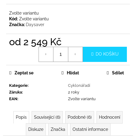
č
u
Zvolte variantu
j
Kód:
Zvolte variantu
e
Značka:
Daysaver
m
e
od
2 549 Kč
Měrná
DO KOŠÍKU
cena:
Zeptat se
Hlídat
Sdílet
Kategorie
:
Cyklonářadí
Záruka
:
2 roky
EAN
:
Zvolte variantu
Popis
Související (6)
Podobné (6)
Hodnocení
Diskuze
Značka
Ostatní informace