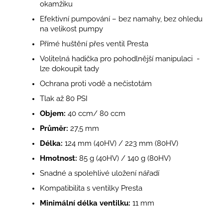
okamžiku
Efektivní pumpování – bez namahy, bez ohledu
na velikost pumpy
Přímé huštění přes ventil Presta
Volitelná hadička pro pohodlnější manipulaci -
lze dokoupit tady
Ochrana proti vodě a nečistotám
Tlak až 80 PSI
Objem:
40 ccm/ 80 ccm
Průměr:
27,5 mm
Délka:
124 mm (40HV) / 223 mm (80HV)
Hmotnost:
85 g (40HV) / 140 g (80HV)
Snadné a spolehlivé uložení nářadí
Kompatibilita s ventilky Presta
Minimální délka ventilku:
11 mm