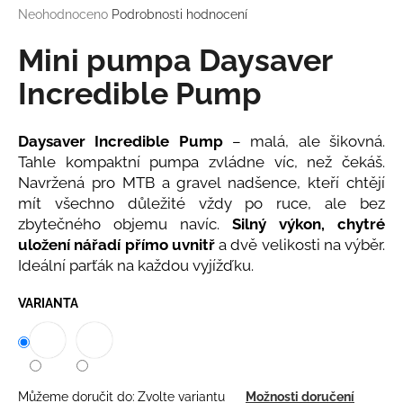
Průměrné
Neohodnoceno
Podrobnosti hodnocení
a
hodnocení
j
produktu
Mini pumpa Daysaver
í
je
0,0
Incredible Pump
t
z
?
5
hvězdiček.
Daysaver Incredible Pump
– malá, ale šikovná.
Tahle kompaktní pumpa zvládne víc, než čekáš.
Navržená pro MTB a gravel nadšence, kteří chtějí
mít všechno důležité vždy po ruce, ale bez
HLEDAT
zbytečného objemu navíc.
Silný výkon, chytré
uložení nářadí přímo uvnitř
a dvě velikosti na výběr.
Ideální parťák na každou vyjížďku.
D
VARIANTA
o
p
o
r
u
Můžeme doručit do:
Zvolte variantu
Možnosti doručení