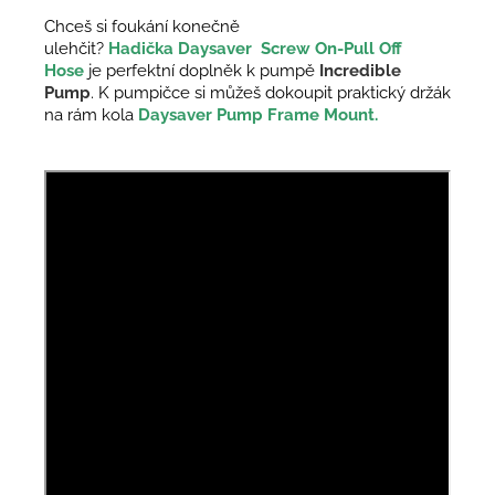
Chceš si foukání konečně
ulehčit?
Hadička
Daysaver
Screw On-Pull Off
Hose
je perfektní doplněk k pumpě
Incredible
Pump
. K pumpičce si můžeš dokoupit praktický držák
na rám kola
Daysaver Pump Frame Mount.