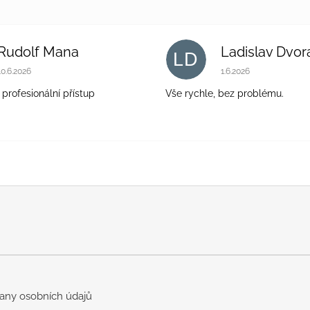
Rudolf Mana
Ladislav Dvor
LD
Hodnocení obchodu je 5 z 5 hvězdiček.
Hodnocení obchodu 
10.6.2026
1.6.2026
 profesionální přístup
Vše rychle, bez problému.
any osobních údajů