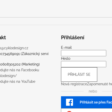
akt
Přihlášení
E-mail
o
@
cyklodesign.cz
20734569091 (Zákaznický servi
Heslo
20608305202 (Marketing)
edujte nás na Facebooku
PŘIHLÁSIT SE
klodesign/
edujte nás na YouTube
Nová registrace
Zapomenuté he
nebo
Přihlásit se přes F