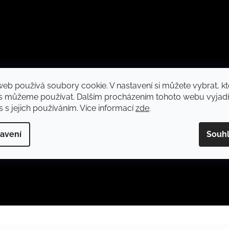
web používá soubory cookie. V nastavení si můžete vybrat, kt
s můžeme používat. Dalším procházením tohoto webu vyjadř
 s jejich používáním. Více informací
zde
.
avení
Souh