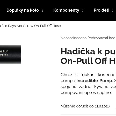
Doplňky na kolo
Komponenty
Pro děti
ičce Daysaver Screw On-Pull Off Hose
Co potřebujete najít?
Průměrné
Neohodnoceno
Podrobnosti hod
hodnocení
produktu
Hadička k p
HLEDAT
je
0,0
On-Pull Off 
z
5
Doporučujeme
hvězdiček.
Chceš si foukání konečně 
pumpě
Incredible Pump
. 
spojení, žádné kývání, žá
pumpování opřeš naplno.
Můžeme doručit do:
11.8.2026