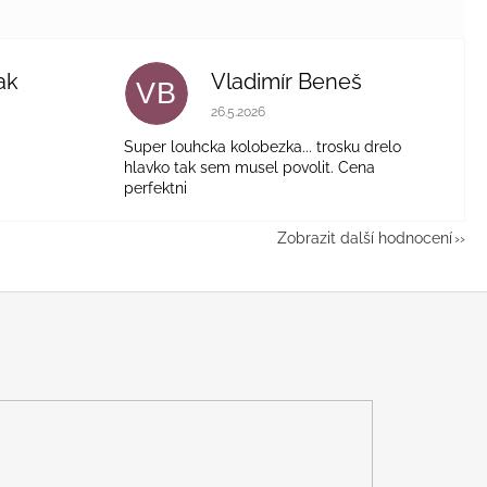
ak
Vladimír Beneš
VB
je 5 z 5 hvězdiček.
Hodnocení obchodu je 5 z 5 hvězdiček.
26.5.2026
Super louhcka kolobezka... trosku drelo
hlavko tak sem musel povolit. Cena
perfektni
Zobrazit další hodnocení