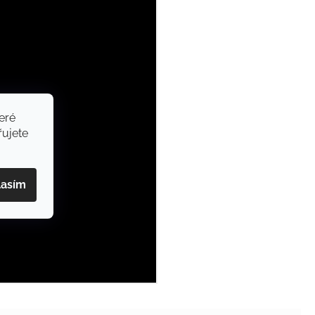
eré
ujete
lasím