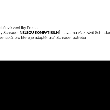
 dušové ventilky Presta
lky Schrader
NEJSOU KOMPATIBILNÍ
, hlava má však závit Schrade
ntilků, pro které je adaptér „na“ Schrader potřeba