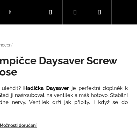
Hledat
Přihlášení
Nákupní
Kola
SLEVY
Dárkové kupóny
Blog
košík
nocení
umpičce Daysaver Screw
Hose
ulehčit?
Hadička
Daysaver
je perfektní doplněk k
Stačí ji našroubovat na ventilek a máš hotovo. Stabilní
dné nervy. Ventilek drží jak přibitý, i když se do
Možnosti doručení