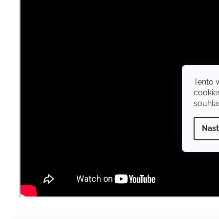
Tento 
cookie
souhlas
Nast