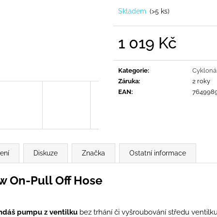
Skladem
(
>5 ks
)
1 019 Kč
Měrná
cena:
Kategorie
:
Cykloná
Záruka
:
2 roky
EAN
:
764998
ení
Diskuze
Značka
Ostatní informace
w On-Pull Off Hose
dáš pumpu z ventilku
bez trhání či vyšroubování středu ventilk