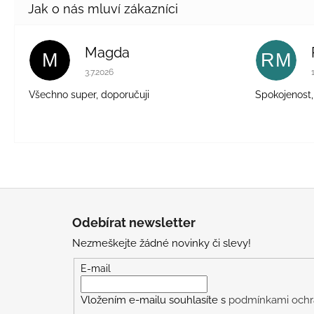
Magda
M
RM
Hodnocení obchodu je 5 z 5 hvězdiček.
3.7.2026
Všechno super, doporučuji
Spokojenost,
Z
á
Odebírat newsletter
p
Nezmeškejte žádné novinky či slevy!
a
t
E-mail
í
Vložením e-mailu souhlasíte s
podmínkami ochr