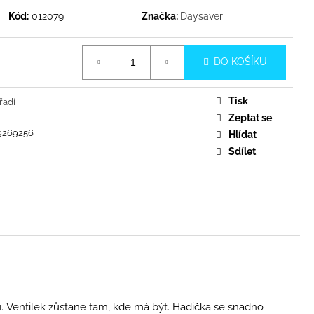
Kód:
012079
Značka:
Daysaver
DO KOŠÍKU
Tisk
řadí
Zeptat se
9269256
Hlídat
Sdílet
u. Ventilek zůstane tam, kde má být. Hadička se snadno