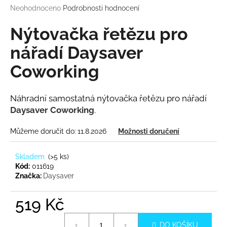
Průměrné
Neohodnoceno
Podrobnosti hodnocení
a
hodnocení
j
produktu
Nýtovačka řetězu pro
í
je
0,0
nářadí Daysaver
t
z
?
Coworking
5
hvězdiček.
Náhradní samostatná nýtovačka řetězu pro nářadí
Daysaver Coworking
.
HLEDAT
Můžeme doručit do:
11.8.2026
Možnosti doručení
Skladem
(
>5 ks
)
D
Kód:
011619
o
Značka:
Daysaver
p
o
519 Kč
r
u
Měrná
DO KOŠÍKU
cena: