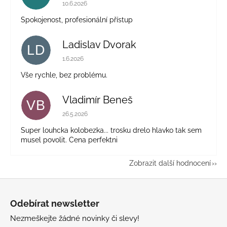
Hodnocení obchodu je 5 z 5 hvězdiček.
10.6.2026
Spokojenost, profesionální přístup
Ladislav Dvorak
LD
Hodnocení obchodu je 5 z 5 hvězdiček.
1.6.2026
Vše rychle, bez problému.
Vladimír Beneš
VB
Hodnocení obchodu je 5 z 5 hvězdiček.
26.5.2026
Super louhcka kolobezka... trosku drelo hlavko tak sem
musel povolit. Cena perfektni
Zobrazit další hodnocení
Z
á
Odebírat newsletter
p
Nezmeškejte žádné novinky či slevy!
a