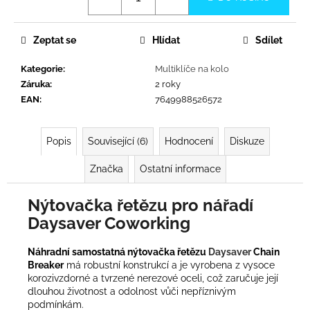
č
u
j
Zeptat se
Hlídat
Sdílet
e
m
Kategorie
:
Multiklíče na kolo
e
Záruka
:
2 roky
EAN
:
7649988526572
Popis
Související (6)
Hodnocení
Diskuze
Značka
Ostatní informace
Nýtovačka řetězu pro nářadí
Daysaver Coworking
Náhradní samostatná nýtovačka řetězu
Daysaver
Chain
Breaker
má robustní konstrukcí a je vyrobena z vysoce
korozivzdorné a tvrzené nerezové oceli, což zaručuje její
dlouhou životnost a odolnost vůči nepříznivým
podmínkám.