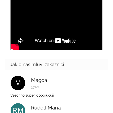
Magda
M
Hodnocení obchodu je 5 z 5 hvězdiček.
3.7.2026
Všechno super, doporučuji
Rudolf Mana
RM