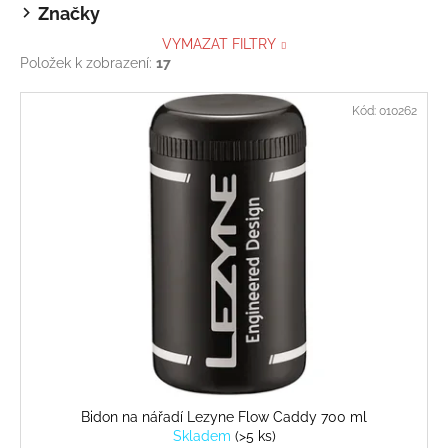
Značky
VYMAZAT FILTRY
Položek k zobrazení:
17
V
Kód:
010262
ý
p
i
s
p
r
o
d
u
k
t
ů
Bidon na nářadí Lezyne Flow Caddy 700 ml
Skladem
(
>5 ks
)