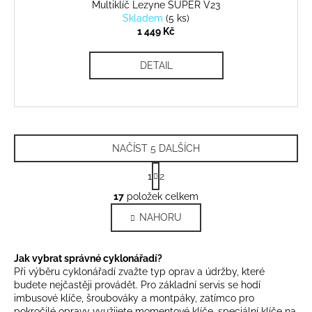
Multiklíč Lezyne SUPER V23
Skladem
(
5 ks
)
1 449 Kč
DETAIL
NAČÍST 5 DALŠÍCH
S
1
2
t
O
r
17
položek celkem
v
á
NAHORU
l
n
k
á
o
d
Jak vybrat správné cyklonářadí?
v
a
Při výběru cyklonářadí zvažte typ oprav a údržby, které
á
c
budete nejčastěji provádět. Pro základní servis se hodí
n
í
imbusové klíče, šroubováky a montpáky, zatímco pro
í
pokročilé opravy využijete momentové klíče, speciální klíče na