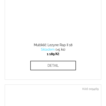
Multiklíč Lezyne Rap II 18
Skladem
(
>5 ks
)
1 189 Kč
DETAIL
Kód:
009469