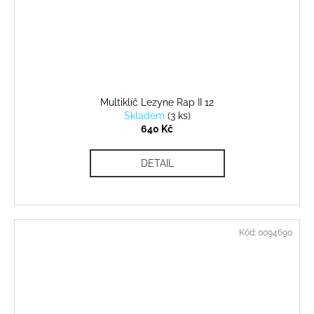
Multiklíč Lezyne Rap II 12
Skladem
(
3 ks
)
640 Kč
DETAIL
Kód:
0094690