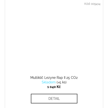
Kód:
009414
Multiklíč Lezyne Rap II 25 CO2
Skladem
(
>5 ks
)
1 040 Kč
DETAIL