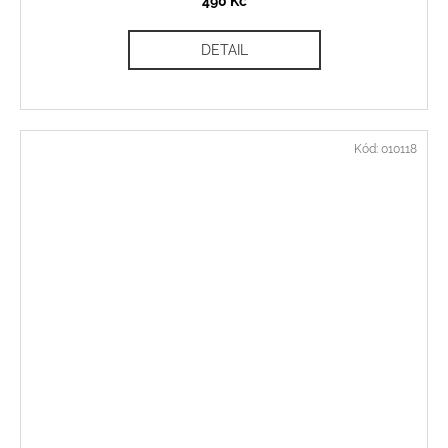
490 Kč
DETAIL
Kód:
010118