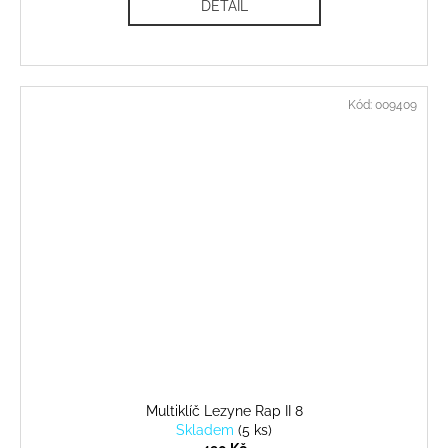
DETAIL
Kód:
009409
Multiklíč Lezyne Rap II 8
Skladem
(
5 ks
)