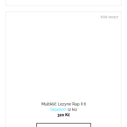
Kód:
010117
Multiklíč Lezyne Rap II 6
Skladem
(
2 ks
)
320 Kč