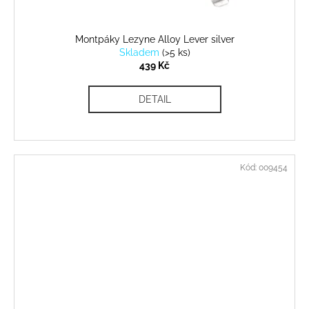
Montpáky Lezyne Alloy Lever silver
Skladem
(
>5 ks
)
439 Kč
DETAIL
Kód:
009454