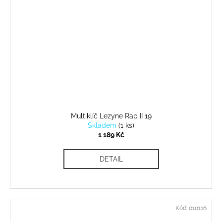
Multiklíč Lezyne Rap II 19
Skladem
(
1 ks
)
1 189 Kč
DETAIL
Kód:
010116