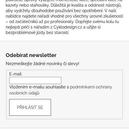
p
kazety nebo stahováky. Důležitá je kvalita a odolnost nástrojů,
r
aby vydržely dlouhodobé používání bez opotřebení. V naší
v
nabídce najdete nářadí vhodné pro všechny úrovně zkušeností
k
– od začátečníků až po profesionály. Dopřejte svému kolu tu
y
nejlepší péči s nářadím z Cyklodesign.cz a užijte si
v
bezproblémové jízdy bez starostí.
ý
Z
p
i
á
Odebírat newsletter
s
p
u
Nezmeškejte žádné novinky či slevy!
a
t
E-mail
í
Vložením e-mailu souhlasíte s
podmínkami ochrany
osobních údajů
PŘIHLÁSIT SE