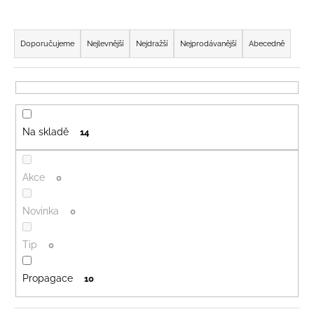
č
u
Ř
j
a
Doporučujeme
Nejlevnější
Nejdražší
Nejprodávanější
Abecedně
e
z
m
e
e
n
í
Na skladě
14
p
r
o
Akce
0
d
u
Novinka
0
k
t
Tip
0
ů
Propagace
10