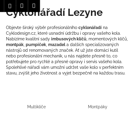
K
Hledat
Nákupní
Menu
Přihlášení
Cyklonářadí Lezyne
Přejít
o
Zpět
Zpět
na
košík
š
obsah
í
Objevte široký výběr profesionálního
cyklonářadí
na
C
k
Cyklodesign.cz, které usnadní údržbu i opravy vašeho kola.
o
Nabízíme kvalitní sady
imbusových klíčů
, momentových klíčů,
montpák
,
pumpiček
,
mazadel
a dalších specializovaných
p
nástrojů od renomovaných značek. Ať už jste domácí kutil
o
nebo profesionální mechanik, u nás najdete přesně to, co
potřebujete pro rychlé a přesné opravy i servis vašeho kola.
t
Spolehlivé nářadí vám umožní udržet vaše kolo v perfektním
ř
stavu, zvýšit jeho životnost a vyjet bezpečně na každou trasu.
e
b
u
j
Multiklíče
Montpáky
e
t
e
n