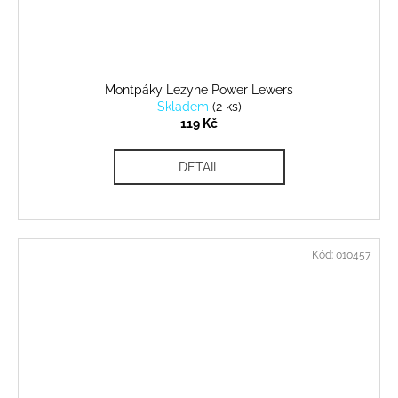
Montpáky Lezyne Power Lewers
Skladem
(
2 ks
)
119 Kč
DETAIL
Kód:
010457