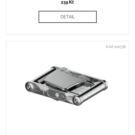
239 Kč
DETAIL
Kód:
010736