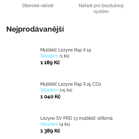
Dílenské nářadí
Nářadí pro bezdušový
a
systém
j
í
Nejprodávanější
t
?
Multiklíč Lezyne Rap II 19
Skladem
(
1 ks
)
1 189 Kč
HLEDAT
Multiklíč Lezyne Rap II 25 CO2
Skladem
(
>5 ks
)
1 040 Kč
D
o
p
Lezyne SV PRO 13 multiklíč stříbrná
o
Skladem
(
4 ks
)
r
1 389 Kč
u