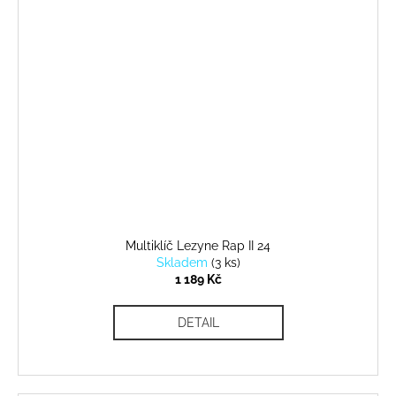
Multiklíč Lezyne Rap II 24
Skladem
(
3 ks
)
1 189 Kč
DETAIL