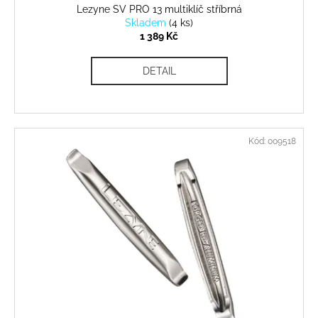
Lezyne SV PRO 13 multiklíč stříbrná
Skladem
(
4 ks
)
1 389 Kč
DETAIL
Kód:
009518