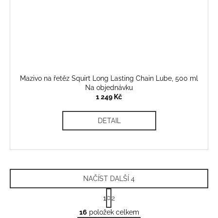
Mazivo na řetěz Squirt Long Lasting Chain Lube, 500 ml
Na objednávku
1 249 Kč
DETAIL
NAČÍST DALŠÍ 4
S
1
2
t
O
r
16
položek celkem