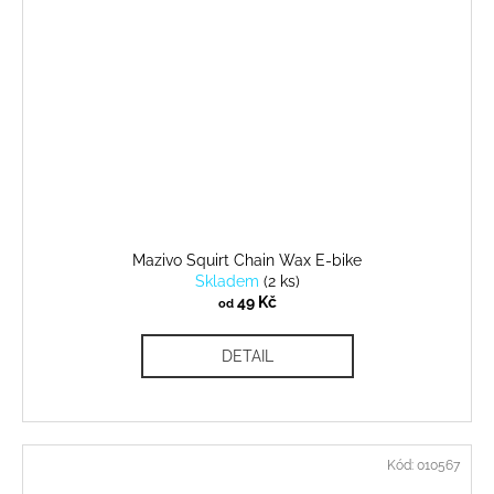
Mazivo Squirt Chain Wax E-bike
Skladem
(
2 ks
)
49 Kč
od
DETAIL
Kód:
010567