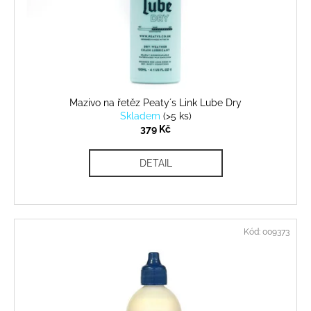
Mazivo na řetěz Peaty´s Link Lube Dry
Skladem
(
>5 ks
)
379 Kč
DETAIL
Kód:
009373