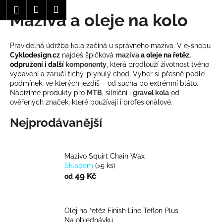
K
Hledat
Nákupní
Menu
Přihlášení
Maziva a oleje na kolo
Přejít
o
Zpět
Zpět
na
košík
š
obsah
í
Pravidelná údržba kola začíná u správného maziva. V e-shopu
C
k
Cyklodesign.cz
najdeš špičková
maziva
a oleje na řetěz,
o
odpružení i další
komponenty
, která prodlouží životnost tvého
vybavení a zaručí tichý, plynulý chod. Vyber si přesně podle
p
podmínek, ve kterých jezdíš – od sucha po extrémní bláto.
o
Nabízíme produkty pro
MTB
, silniční i
gravel kola
od
ověřených značek, které používají i profesionálové.
t
ř
Nejprodávanější
e
b
u
Mazivo Squirt Chain Wax
Skladem
(
>5 ks
)
j
49 Kč
od
e
t
e
Olej na řetěz Finish Line Teflon Plus
n
Na objednávku