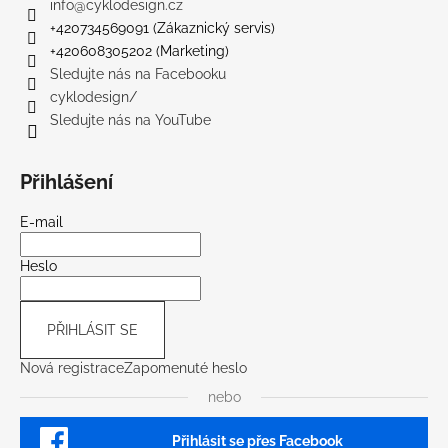
info
@
cyklodesign.cz
+420734569091 (Zákaznický servis)
+420608305202 (Marketing)
Sledujte nás na Facebooku
cyklodesign/
Sledujte nás na YouTube
Přihlášení
E-mail
Heslo
PŘIHLÁSIT SE
Nová registrace
Zapomenuté heslo
nebo
Přihlásit se přes Facebook