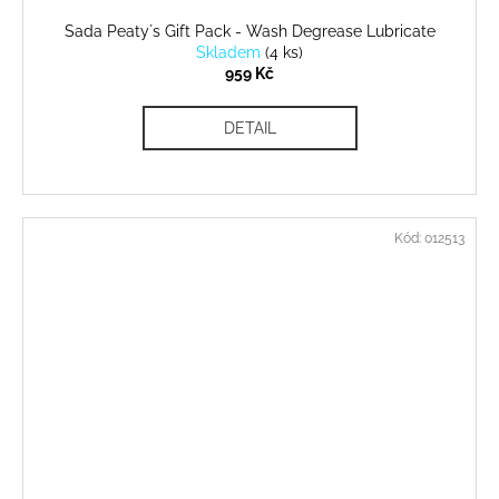
Sada Peaty´s Gift Pack - Wash Degrease Lubricate
Skladem
(
4 ks
)
959 Kč
DETAIL
Kód:
012513