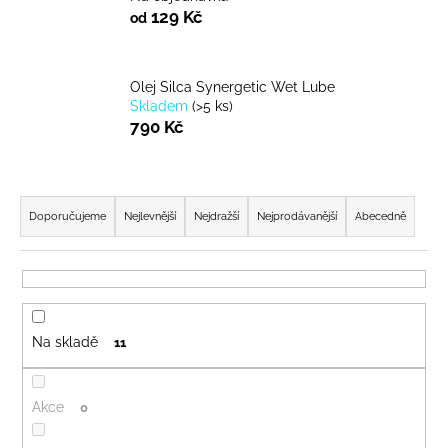
129 Kč
od
a
j
í
Olej Silca Synergetic Wet Lube
t
Skladem
(
>5 ks
)
?
790 Kč
Ř
a
Doporučujeme
Nejlevnější
Nejdražší
Nejprodávanější
Abecedně
HLEDAT
z
e
n
D
í
o
Na skladě
11
p
p
r
o
o
r
Akce
0
d
u