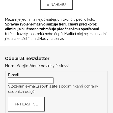
v
á
NAHORU
l
n
k
á
o
d
Mazání je jedním z nejdůležitějších úkonů v péči o kolo.
v
a
Správně zvolené mazivo snižuje tření, chrání před korozí,
á
c
eliminuje hlučnost a zabraňuje předčasnému opotřebení
n
í
řetězu, kazety, pastorků nebo čepů. Kvalitní olej nejen usnadní
í
p
jízdu, ale ušetří ti i náklady na servis.
r
Z
v
á
k
Odebírat newsletter
y
p
Nezmeškejte žádné novinky či slevy!
v
a
ý
t
E-mail
p
í
i
Vložením e-mailu souhlasíte s
podmínkami ochrany
s
osobních údajů
u
PŘIHLÁSIT SE