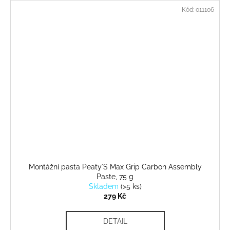
Kód:
011106
Montážní pasta Peaty´S Max Grip Carbon Assembly
Paste, 75 g
Skladem
(
>5 ks
)
279 Kč
DETAIL