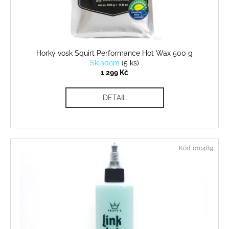
u
k
t
ů
Horký vosk Squirt Performance Hot Wax 500 g
Skladem
(
5 ks
)
1 299 Kč
DETAIL
Kód:
010489