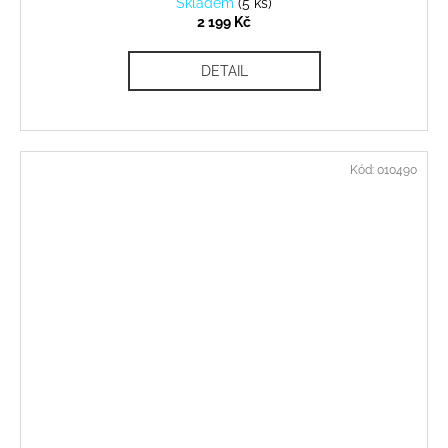
Skladem
(
5 ks
)
2 199 Kč
DETAIL
Kód:
010490