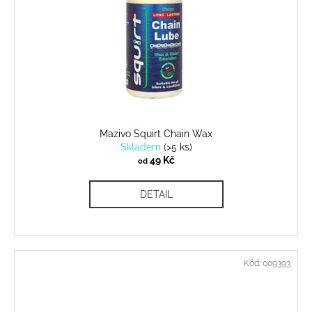
Mazivo Squirt Chain Wax
Skladem
(
>5 ks
)
49 Kč
od
DETAIL
Kód:
009393