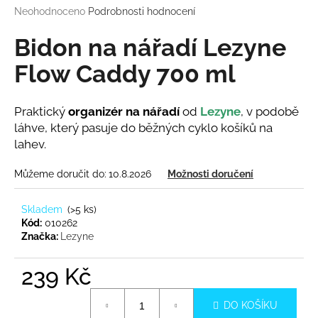
Průměrné
Neohodnoceno
Podrobnosti hodnocení
a
hodnocení
j
produktu
Bidon na nářadí Lezyne
í
je
0,0
Flow Caddy 700 ml
t
z
?
5
hvězdiček.
Praktický
organizér na nářadí
od
Lezyne
, v podobě
láhve, který pasuje do běžných cyklo košíků na
lahev.
HLEDAT
Můžeme doručit do:
10.8.2026
Možnosti doručení
Skladem
(
>5 ks
)
Kód:
010262
D
Značka:
Lezyne
o
p
239 Kč
o
r
Měrná
u
DO KOŠÍKU
cena: