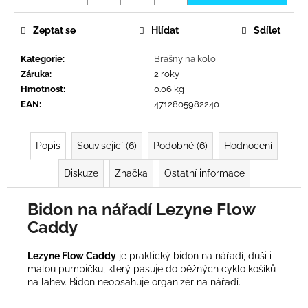
č
u
j
Zeptat se
Hlídat
Sdílet
e
Kategorie
:
Brašny na kolo
m
Záruka
:
2 roky
e
Hmotnost
:
0.06 kg
EAN
:
4712805982240
Popis
Související (6)
Podobné (6)
Hodnocení
Diskuze
Značka
Ostatní informace
Bidon na nářadí Lezyne Flow
Caddy
Lezyne Flow Caddy
je praktický bidon na nářadí, duši i
malou pumpičku, který pasuje do běžných cyklo košíků
na lahev.
Bidon neobsahuje organizér na nářadí.