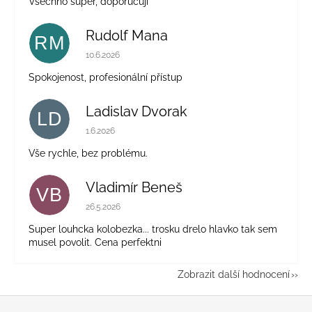
Všechno super, doporučuji
Rudolf Mana
RM
Hodnocení obchodu je 5 z 5 hvězdiček.
10.6.2026
Spokojenost, profesionální přístup
Ladislav Dvorak
LD
Hodnocení obchodu je 5 z 5 hvězdiček.
1.6.2026
Vše rychle, bez problému.
Vladimír Beneš
VB
Hodnocení obchodu je 5 z 5 hvězdiček.
26.5.2026
Super louhcka kolobezka... trosku drelo hlavko tak sem
musel povolit. Cena perfektni
Zobrazit další hodnocení
Z