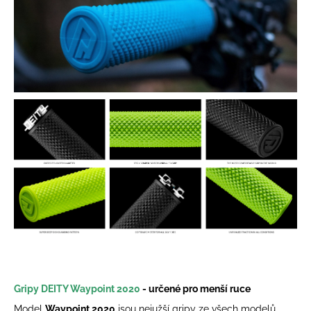
Gripy DEITY Waypoint 2020
- určené pro menší ruce
Model
Waypoint 2020
jsou nejužší gripy ze všech modelů