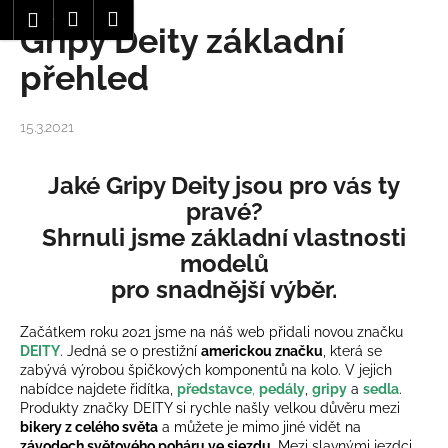
K
Hledat
Nákupní
Menu
Přihlášení
Gripy Deity základní
Přejít
o
Zpět
Zpět
na
košík
š
přehled
obsah
í
C
k
15.3.2021
o
p
Jaké Gripy Deity jsou pro vás ty
o
pravé?
t
Shrnuli jsme základní vlastnosti
ř
modelů
e
pro snadnější výběr.
b
u
Začátkem roku 2021 jsme na náš web přidali novou značku
j
DEITY
. Jedná se o prestižní
americkou značku
, která se
e
zabývá výrobou špičkových komponentů na kolo. V jejich
t
nabídce najdete řidítka,
představce
,
pedály
,
gripy
a
sedla
.
Produkty značky DEITY si rychle našly velkou důvěru mezi
e
bikery z celého světa
a můžete je mimo jiné vidět na
n
závodech světového poháru ve sjezdu
. Mezi slavnými jezdci,