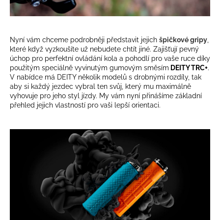
Nyní vám chceme podrobněji představit jejich
špičkové gripy
,
které když vyzkoušíte už nebudete chtít jiné. Zajišťují pevný
úchop pro perfektní ovládání kola a pohodlí pro vaše ruce díky
použitým speciálně vyvinutým gumovým směsím
DEITY TRC+
.
V nabídce má DEITY několik modelů s drobnými rozdíly, tak
aby si každý jezdec vybral ten svůj, který mu maximálně
vyhovuje pro jeho styl jízdy. My vám nyní přinášíme základní
přehled jejich vlastností pro vaši lepší orientaci.