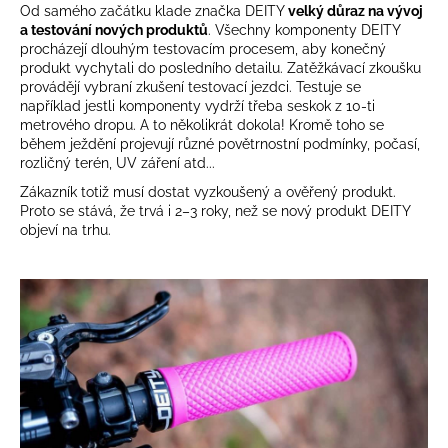
č
Od samého začátku klade značka DEITY
velký důraz na vývoj
u
a testování nových produktů
. Všechny komponenty DEITY
j
procházejí dlouhým testovacím procesem, aby konečný
e
produkt vychytali do posledního detailu. Zatěžkávací zkoušku
m
provádějí vybraní zkušení testovací jezdci. Testuje se
například
jestli komponenty vydrží třeba seskok z 10-ti
e
metrového dropu. A to několikrát dokola! Kromě toho se
během ježdění projevují různé povětrnostní podmínky, počasí,
rozličný terén, UV záření atd...
Zákazník totiž musí dostat vyzkoušený a ověřený produkt.
Proto se stává, že trvá i 2–3 roky, než se nový produkt DEITY
objeví na trhu.