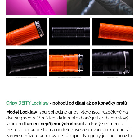
Gripy DEITY Lockjaw
- pohodlí od dlaní až po konečky prstů
Model Lockjaw
jsou pohodlné gripy, které jsou rozdělené na
dva segmenty. V místech kde máte dlaně je tzv. diamantový
vzor pro
tlumení nepříjemných vibrací
a druhý segment v
místě konečků prstů má obdélníkové žebrování do kterého se
zároveň můžete konečky prstů zapřít. Na gripy je opět použita