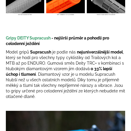
Gripy DEITY Supracush
- nejširší průměr a pohodlí pro
celodenní ježdění
Model gripů
Supracush
je podle nás
nejuniverzálnější model
,
který se hodí pro všechny typy cyklistiky od Trailových kol a
MTB až po ENDURO. Gumová směs Deity TRC+ v kombinaci s
hlubokým diamantovým vzorem jim dodává
o
33% lepší
úchop i tlumení
. Diamantový vzor je u modelu Supracush
hlubší než u všech ostatních modelů. Díky tomu je příjemně
měkký a tlumí tak všechny nepříjemné nárazy a vibrace. Jsou
to gripy určené pro celodenní ježdění ze kterých nebudete mít
otlačené dlaně.