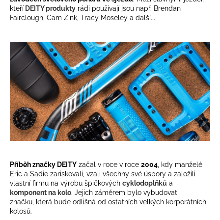
kteří
DEITY produkty
rádi používají jsou např.
Brendan
a
Fairclough, Cam Zink, Tracy Moseley a další...
j
í
t
?
HLEDAT
D
Příběh značky DEITY
začal v roce v roce
2004
, kdy
manželé
o
Eric a Sadie
zariskovali, vzali všechny své úspory a založili
p
vlastní firmu na výrobu špičkových
cyklodoplňků
a
o
komponent na kolo
. Jejich záměrem bylo vybudovat
r
značku, která bude odlišná od ostatních velkých korporátních
u
kolosů.