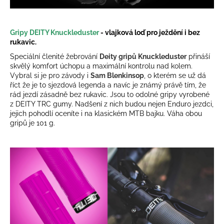
Gripy DEITY Knuckleduster
- vlajková loď pro ježdění i bez
rukavic.
Speciální členité žebrování
Deity gripů Knuckleduster
přináší
skvělý komfort úchopu a maximální kontrolu nad kolem.
Vybral si je pro závody i
Sam Blenkinsop
, o kterém se už dá
říct že je to sjezdová legenda a navíc je známý právě tím, že
rád jezdí zásadně bez rukavic. Jsou to odolné
gripy vyrobené
z DEITY TRC gumy. Nadšení z nich budou nejen Enduro jezdci,
jejich pohodlí oceníte i na klasickém MTB bajku. Váha obou
gripů je 101 g.