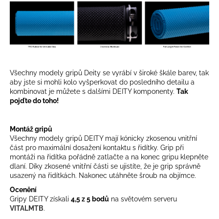
Všechny modely gripů Deity se vyrábí v široké škále barev, tak
aby jste si mohli kolo vyšperkovat do posledního detailu a
kombinovat je můžete s dalšími DEITY komponenty.
Tak
pojďte do toho!
Montáž gripů
Všechny modely gripů DEITY mají kónicky zkosenou vnitřní
část pro maximální dosažení kontaktu s řidítky. Grip při
montáži na řidítka pořádně zatlačte a na konec gripu klepněte
dlaní. Díky zkosené vnitřní části se ujistíte, že je grip správně
usazený na řidítkách. Nakonec utáhněte šroub na objímce.
Ocenění
Gripy DEITY získali
4,5 z 5 bodů
na světovém serveru
VITALMTB
.