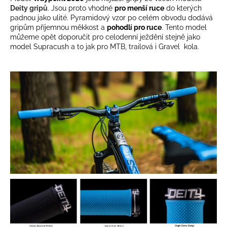
Deity gripů
. Jsou proto vhodné
pro menší ruce
do kterých
padnou jako ulité. Pyramidový vzor po celém obvodu dodává
gripům příjemnou měkkost a
pohodlí pro ruce
. Tento model
můžeme opět doporučit pro celodenní ježdění stejně jako
model Supracush a to jak pro MTB, trailová i Gravel kola.