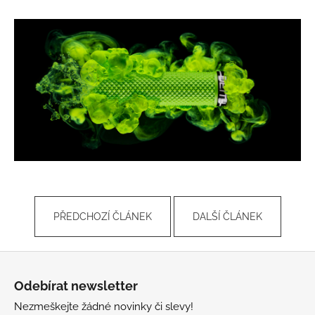
PŘEDCHOZÍ ČLÁNEK
DALŠÍ ČLÁNEK
Z
á
Odebírat newsletter
p
Nezmeškejte žádné novinky či slevy!
a