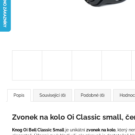
Popis
Související (6)
Podobné (6)
Hodnoce
Zvonek na kolo Oi Classic small, če
Knog Oi Bell Classic Small
je unikátní
zvonek na kolo
, který n