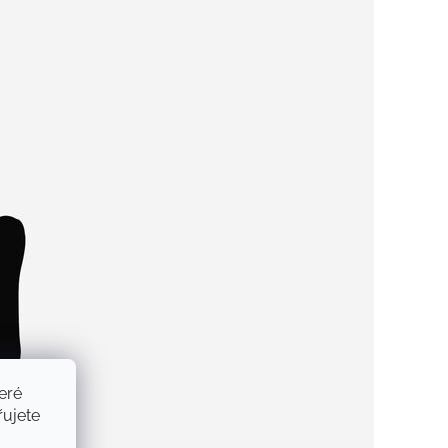
eré
ujete