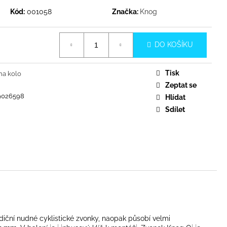
Kód:
001058
Značka:
Knog
DO KOŠÍKU
Tisk
na kolo
Zeptat se
9026598
Hlídat
Sdílet
diční nudné cyklistické zvonky, naopak působí velmi