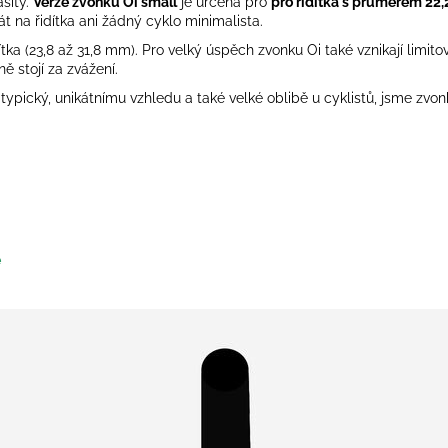
asitý.
Verze zvonku Oi small
je určená pro
pro řidítka
s průměrem 22
t na řidítka ani žádný cyklo minimalista.
ítka (23,8 až 31,8 mm). Pro velký úspěch zvonku Oi také vznikají limit
ně stojí za zvážení.
ypický, unikátnímu vzhledu a také velké oblibě u cyklistů, jsme zvo
ě