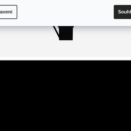
avení
Souh