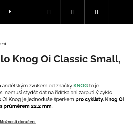
Hledat
Přihlášení
Nákupní
Kola
SLEVY
Dárkové kupóny
Blog
košík
ení
lo Knog Oi Classic Small,
o andělským zvukem od značky
KNOG
to je
 si nemusí stydět dát na řidítka ani zarputilý cyklo
lo Oi Knog je jednoduše šperkem
pro cyklisty
.
Knog Oi
s průměrem 22,2 mm
.
Možnosti doručení