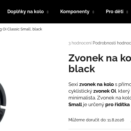
Doplňky na kolo
Komponenty
Pro děti
 Oi Classic Small, black
Co potřebujete najít?
Průměrné
3 hodnocení
Podrobnosti hodnoc
hodnocení
produktu
Zvonek na ko
HLEDAT
je
5,0
black
z
5
Doporučujeme
hvězdiček.
Sexi
zvonek na kolo
s přím
cyklistický
zvonek
Oi
, který
minimalista. Zvonek na ko
Small
je určený
pro řidítka
Můžeme doručit do:
11.8.2026