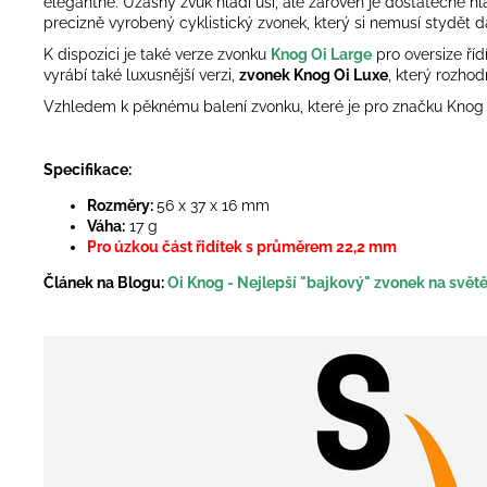
elegantně. Úžasný zvuk hladí uši, ale zároveň je dostatečně hl
precizně vyrobený cyklistický zvonek, který si nemusí stydět dá
K dispozici je také verze zvonku
Knog
Oi Large
pro oversize říd
vyrábí také luxusnější verzi,
zvonek Knog Oi Luxe
, který rozhod
Vzhledem k pěknému balení zvonku, které je pro značku Knog t
Specifikace:
Rozměry:
56 x 37 x 16 mm
Váha:
17 g
Pro úzkou část řidítek
s průměrem 22,2 mm
Článek na Blogu:
Oi Knog - Nejlepší "bajkový" zvonek na svět