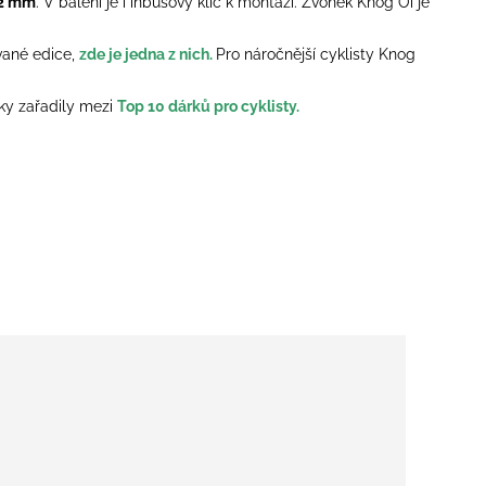
,2 mm
. V balení je i inbusový klíč k montáži. Zvonek Knog
Oi je
ované edice,
zde je jedna z nich.
Pro náročnější cyklisty Knog
nky zařadily mezi
Top 10 dárků pro cyklisty.