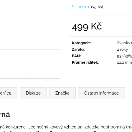
Skladem
(
>5 ks
)
499 Kč
Měrná
cena:
Kategorie
:
Zvonky 
Záruka
:
2 roky
EAN
:
932838
Průměr řídítek
:
22,2 mm
ní (3)
Diskuze
Značka
Ostatní informace
rná
emá konkurenci. Jedinečný kovový vzhled ani zdaleka nepřipomíná tra