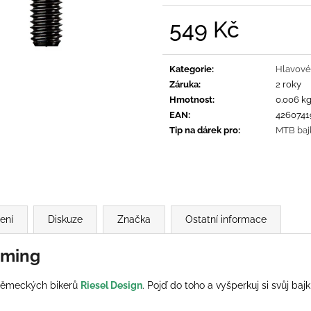
549 Kč
Měrná
cena:
Kategorie
:
Hlavové
Záruka
:
2 roky
Hmotnost
:
0.006 k
EAN
:
4260741
Tip na dárek pro
:
MTB baj
ení
Diskuze
Značka
Ostatní informace
aming
ěmeckých bikerů
Riesel Design
. Pojď do toho a vyšperkuj si svůj b