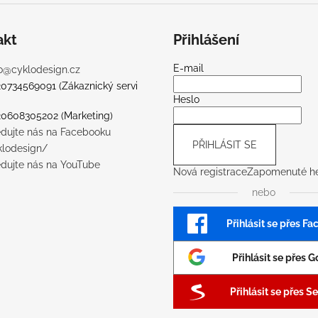
akt
Přihlášení
E-mail
o
@
cyklodesign.cz
20734569091 (Zákaznický servi
Heslo
20608305202 (Marketing)
edujte nás na Facebooku
PŘIHLÁSIT SE
klodesign/
edujte nás na YouTube
Nová registrace
Zapomenuté he
nebo
Přihlásit se přes F
Přihlásit se přes 
Přihlásit se přes 