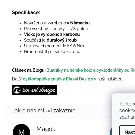
Specifikace:
Navrženo a vyrobeno
v Německu
Pro všechny sloupky 1 1/8 palce
Víčko je vyrobeno z karbonu
Součástí je
duralový šroub
Utahovací moment MAX 6 Nm
Hmotnost 6 g - víčko + šroub
Článek na Blogu:
Blatníky na horské kolo a cyklodoplňky od Ri
Další
cyklodoplňky značky Riesel Design
v naší nabídce
Tento 
cookie
souhlas
Magda
M
RM
Nast