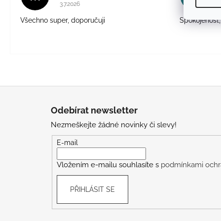
Hodnocení obchodu je 5 z 5 hvězdiček.
3.7.2026
Všechno super, doporučuji
Spokojenost,
Z
á
Odebírat newsletter
p
Nezmeškejte žádné novinky či slevy!
a
t
E-mail
í
Vložením e-mailu souhlasíte s
podmínkami ochr
PŘIHLÁSIT SE