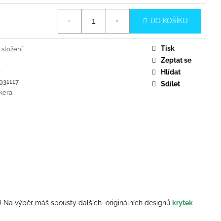
DO KOŠÍKU
Tisk
 složení
Zeptat se
g
Hlídat
931117
Sdílet
kera
ajk! Na výběr máš spousty dalších originálních designů
krytek