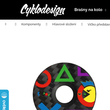
K
Přejít
na
o
Brašny na kolo
obsah
Zpět
Zpět
š
do
do
í
Domů
Komponenty
Hlavové složení
Víčko představ
k
obchodu
obchodu