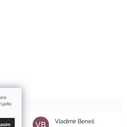
eré
ujete
ak
Vladimír Beneš
VB
lasím