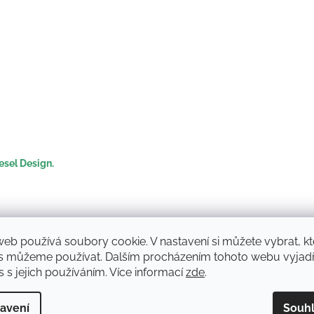
esel Design.
web používá soubory cookie. V nastavení si můžete vybrat, kt
s můžeme používat. Dalším procházením tohoto webu vyjadř
 s jejich používáním. Více informací
zde
.
Rudolf Mana
Ladislav Dvor
LD
avení
Souh