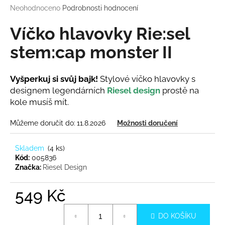
Průměrné
Neohodnoceno
Podrobnosti hodnocení
a
hodnocení
j
produktu
Víčko hlavovky Rie:sel
í
je
0,0
stem:cap monster II
t
z
?
5
hvězdiček.
Vyšperkuj si svůj bajk!
Stylové víčko hlavovky s
designem legendárních
Riesel design
prostě na
kole musíš mít.
HLEDAT
Můžeme doručit do:
11.8.2026
Možnosti doručení
Skladem
(
4 ks
)
Kód:
005836
D
Značka:
Riesel Design
o
p
549 Kč
o
r
Měrná
u
DO KOŠÍKU
cena: