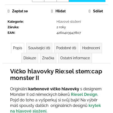
č
u
j
Zeptat se
Hlídat
Sdílet
e
Kategorie
:
Hlavové složení
m
Záruka
:
2 roky
e
EAN
:
4260403947807
Popis
Související (6)
Podobné (6)
Hodnocení
Diskuze
Značka
Ostatní informace
Víčko hlavovky Rie:sel stem:cap
monster II
Originální
karbonové víčko hlavovky
s designem
Monster II od německých bikerů
Riesel Design
.
Pojď do toho a vyšperkuj si svůj bajk! Na výběr
máš spousty dalších originálních designů
krytek
na hlavové složení
.