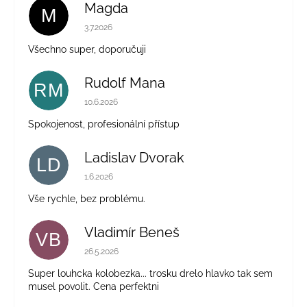
Magda
M
Hodnocení obchodu je 5 z 5 hvězdiček.
3.7.2026
Všechno super, doporučuji
Rudolf Mana
RM
Hodnocení obchodu je 5 z 5 hvězdiček.
10.6.2026
Spokojenost, profesionální přístup
Ladislav Dvorak
LD
Hodnocení obchodu je 5 z 5 hvězdiček.
1.6.2026
Vše rychle, bez problému.
Vladimír Beneš
VB
Hodnocení obchodu je 5 z 5 hvězdiček.
26.5.2026
Super louhcka kolobezka... trosku drelo hlavko tak sem
musel povolit. Cena perfektni