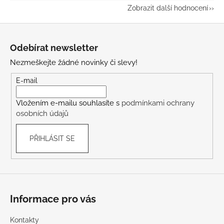
Zobrazit další hodnocení
Z
á
Odebírat newsletter
p
Nezmeškejte žádné novinky či slevy!
a
t
E-mail
í
Vložením e-mailu souhlasíte s
podmínkami ochrany
osobních údajů
PŘIHLÁSIT SE
Informace pro vás
Kontakty