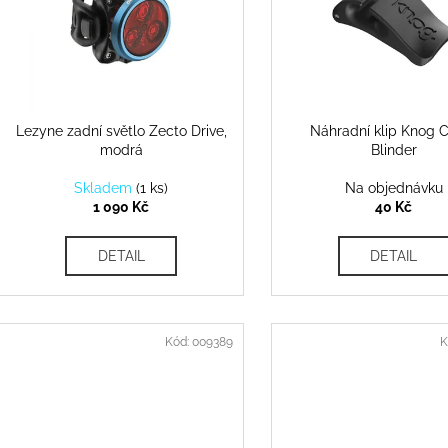
r
s
o
p
d
r
u
o
k
d
Lezyne zadní světlo Zecto Drive,
Náhradní klip Knog 
t
modrá
Blinder
u
ů
k
Skladem
(
1 ks
)
Na objednávku
t
1 090 Kč
40 Kč
ů
DETAIL
DETAIL
Kód:
009389
K