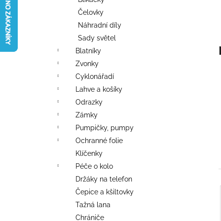
l
Čelovky
Náhradní díly
Sady světel
Blatníky
Zvonky
Cyklonářadí
Lahve a košíky
Odrazky
Zámky
Pumpičky, pumpy
Ochranné folie
Klíčenky
Péče o kolo
Držáky na telefon
Čepice a kšiltovky
í
Tažná lana
Chrániče