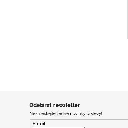
Z
á
Odebírat newsletter
p
Nezmeškejte žádné novinky či slevy!
a
t
E-mail