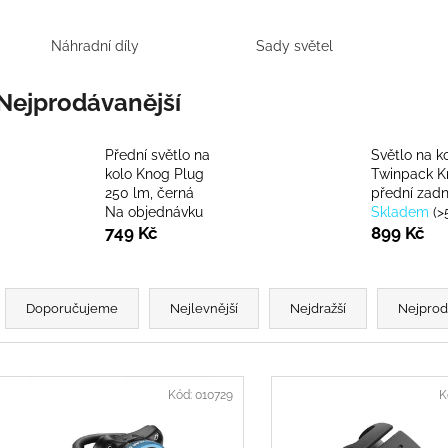
Náhradní díly
Sady světel
Nejprodávanější
Přední světlo na
Světlo na k
kolo Knog Plug
Twinpack K
250 lm, černá
přední zadn
Na objednávku
Skladem
(
>
749 Kč
899 Kč
Ř
a
Doporučujeme
Nejlevnější
Nejdražší
Nejprod
z
e
V
n
ý
Kód:
010729
K
p
p