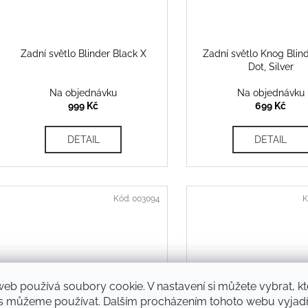
Zadní světlo Blinder Black X
Zadní světlo Knog Blind
Dot, Silver
Na objednávku
Na objednávku
999 Kč
699 Kč
DETAIL
DETAIL
Kód:
003094
K
web používá soubory cookie. V nastavení si můžete vybrat, kt
s můžeme používat. Dalším procházením tohoto webu vyjadř