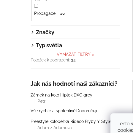
Propagace
20
Značky
Typ světla
VYMAZAT FILTRY
Položek k zobrazení:
34
Jak nás hodnotí naši zákazníci?
Zámek na kolo Hiplok DXC grey
Petr
|
Hodnocení produktu je 5 z 5 hvězdiček.
Vše rychle a spolehlivě.Doporučuji
Freestyle koloběžka Rideoo Flyby Y-Style Complete Pro
Tento 
Adam z Adamova
|
cookie
Hodnocení produktu je 5 z 5 hvězdiček.