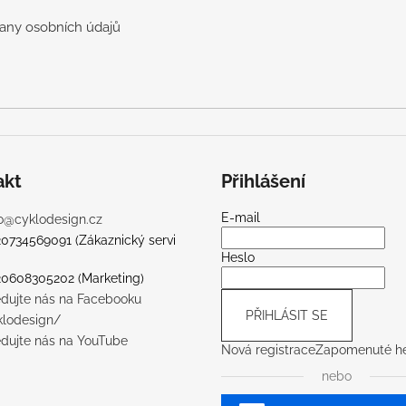
v
k
any osobních údajů
y
v
ý
p
i
s
u
akt
Přihlášení
E-mail
o
@
cyklodesign.cz
20734569091 (Zákaznický servi
Heslo
20608305202 (Marketing)
edujte nás na Facebooku
PŘIHLÁSIT SE
klodesign/
edujte nás na YouTube
Nová registrace
Zapomenuté he
nebo