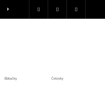
Hledat
Přihlášení
Nákupní
Kola
SLEVY
Dárkové kupóny
Blog
košík
Blikačky
Čelovky