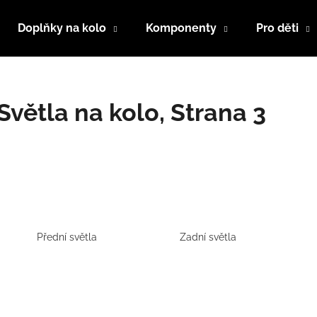
Doplňky na kolo
Komponenty
Pro děti
Co potřebujete najít?
Světla na kolo
, Strana 3
HLEDAT
Doporučujeme
Přední světla
Zadní světla