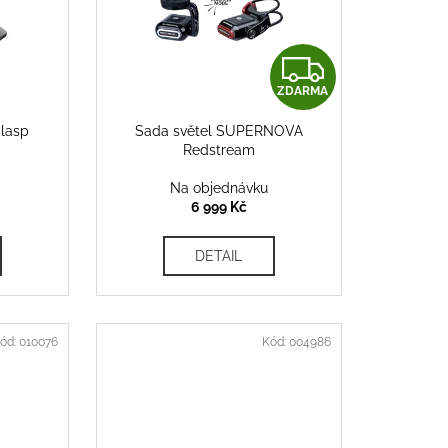
Z
ZDARMA
D
Clasp
Sada světel SUPERNOVA
A
Redstream
R
Na objednávku
6 999 Kč
M
DETAIL
A
ód:
010076
Kód:
004986