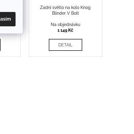
CAP pro
Zadní světlo na kolo Knog
ržák na
Blinder V Bolt
lasím
Na objednávku
1 149 Kč
DETAIL