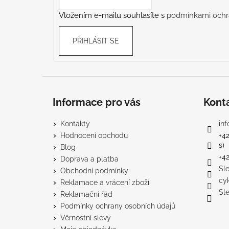
í
Vložením e-mailu souhlasíte s
podmínkami ochr
PŘIHLÁSIT SE
Informace pro vás
Kont
Kontakty
inf
Hodnocení obchodu
+4
s)
Blog
+4
Doprava a platba
Sl
Obchodní podmínky
cy
Reklamace a vrácení zboží
Sl
Reklamační řád
Podmínky ochrany osobních údajů
Věrnostní slevy