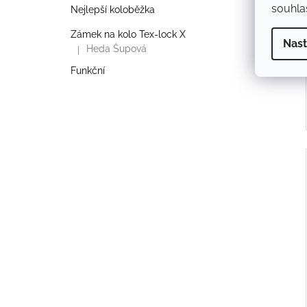
souhlas
Nejlepší koloběžka
Zámek na kolo Tex-lock X
Nast
Heda Šupová
|
Hodnocení produktu je 5 z 5 hvězdiček.
Funkční