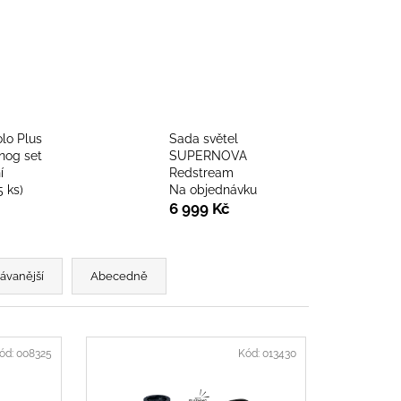
olo Plus
Sada světel
nog set
SUPERNOVA
í
Redstream
5 ks
)
Na objednávku
6 999 Kč
ávanější
Abecedně
ód:
008325
Kód:
013430