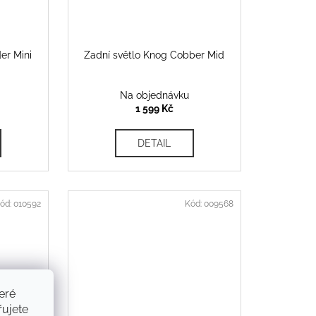
er Mini
Zadní světlo Knog Cobber Mid
Na objednávku
1 599 Kč
DETAIL
ód:
010592
Kód:
009568
eré
ujete