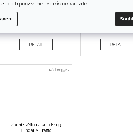
 s jejich používáním. Více informací
zde
.
Zadní světlo Knog Frog Strobe,
Zadní světlo Knog Red 
Sky Blue
světla PWR Charger + d
avení
Souh
helmu
Na objednávku
Na objednávku
239 Kč
729 Kč
DETAIL
DETAIL
Kód:
009567
Zadní světlo na kolo Knog
Blinder V Traffic