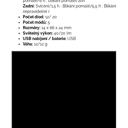
pomalé/6 h ; blikání pomalé/20h
Zadní:
Svícení/1,5 h ; Blikání pomalé/5,5 h ; Blikání
nepravidelné r
Počet diod:
12/ 20
Počet módů:
5
Rozměry:
14 x 66 x 24 mm
Světelný výkon:
40/20 lm
USB nabíjení / baterie:
USB
Váha:
12/12 g