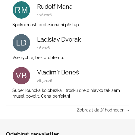
Rudolf Mana
RM
Hodnocení obchodu je 5 z 5 hvězdiček.
10.6.2026
Spokojenost, profesionální přístup
Ladislav Dvorak
LD
Hodnocení obchodu je 5 z 5 hvězdiček.
1.6.2026
Vše rychle, bez problému.
Vladimír Beneš
VB
Hodnocení obchodu je 5 z 5 hvězdiček.
26.5.2026
Super louhcka kolobezka... trosku drelo hlavko tak sem
musel povolit. Cena perfektni
Zobrazit další hodnocení
Z
á
Odebírat newsletter