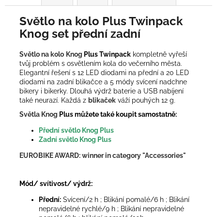
Světlo na kolo Plus Twinpack
Knog set přední zadní
Světlo na kolo
Knog
Plus Twinpack
kompletně vyřeší
tvůj problém s osvětlením kola do večerního města.
Elegantní řešení s 12 LED diodami na přední a 20 LED
diodami na zadní blikačce a 5 módy svícení nadchne
bikery i bikerky. Dlouhá výdrž baterie a USB nabíjení
také neurazí. Každá z
blikaček
váží pouhých 12 g.
Světla Knog
Plus můžete také koupit samostatně:
Přední světlo Knog Plus
Zadní světlo Knog Plus
EUROBIKE AWARD: winner in category "Accessories"
Mód/ svítivost/ výdrž:
Přední:
Svícení/2 h ; Blikání pomalé/6 h ; Blikání
nepravidelné rychlé/9 h ; Blikání nepravidelné