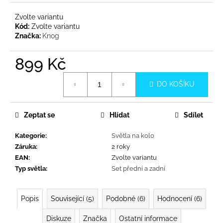
č
u
Zvolte variantu
j
Kód:
Zvolte variantu
e
Značka:
Knog
m
e
899 Kč
Měrná
DO KOŠÍKU
cena:
Zeptat se
Hlídat
Sdílet
Kategorie
:
Světla na kolo
Záruka
:
2 roky
EAN
:
Zvolte variantu
Typ světla
:
Set přední a zadní
Popis
Související (5)
Podobné (6)
Hodnocení (6)
Diskuze
Značka
Ostatní informace