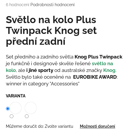
Průměrné
6 hodnocení
Podrobnosti hodnocení
a
hodnocení
j
produktu
Světlo na kolo Plus
í
je
4,5
Twinpack Knog set
t
z
?
přední zadní
5
hvězdiček.
Set předního a zadního světla
Knog Plus Twinpack
je funkčně i designově skvěle řešené
světlo na
HLEDAT
kolo
, ale
i jiné sporty
od australské značky
Knog
.
Světlo bylo také oceněné na
EUROBIKE AWARD
:
winner in category "Accessories"
D
VARIANTA
o
p
o
r
u
Můžeme doručit do:
Zvolte variantu
Možnosti doručení