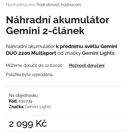
Průměrné
Neohodnoceno
Podrobnosti hodnocení
a
hodnocení
j
produktu
Náhradní akumulátor
í
je
0,0
Gemini 2-článek
t
z
?
5
hvězdiček.
Náhradní akumulátor
k přednímu světlu Gemini
DUO 2200 Multisport
od značky
Gemini Lights
.
Můžeme doručit do:
12.8.2026
Možnosti doručení
HLEDAT
Položka byla vyprodána…
D
Na objednávku
o
Kód:
010739
p
Značka:
Gemini Lights
o
r
2 099 Kč
u
Měrná