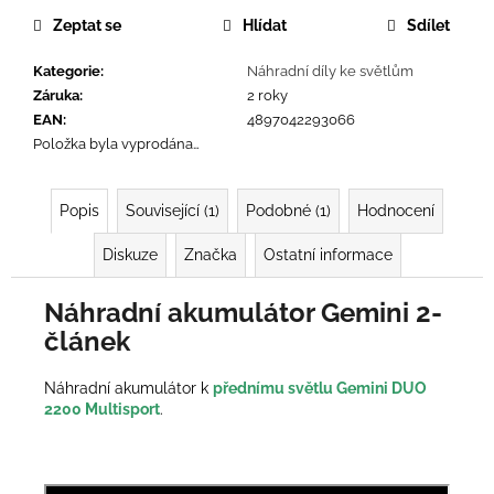
č
cena:
u
Zeptat se
Hlídat
Sdílet
j
Kategorie
:
Náhradní díly ke světlům
e
Záruka
:
2 roky
m
EAN
:
4897042293066
e
Položka byla vyprodána…
Popis
Související (1)
Podobné (1)
Hodnocení
Diskuze
Značka
Ostatní informace
Náhradní akumulátor Gemini 2-
článek
Náhradní akumulátor k
přednímu světlu Gemini DUO
2200 Multisport
.