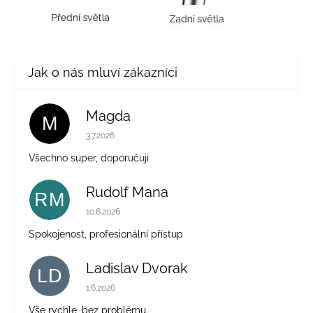
Magda
M
Hodnocení obchodu je 5 z 5 hvězdiček.
3.7.2026
Všechno super, doporučuji
Rudolf Mana
RM
Hodnocení obchodu je 5 z 5 hvězdiček.
10.6.2026
Spokojenost, profesionální přístup
Ladislav Dvorak
LD
Hodnocení obchodu je 5 z 5 hvězdiček.
1.6.2026
Vše rychle, bez problému.