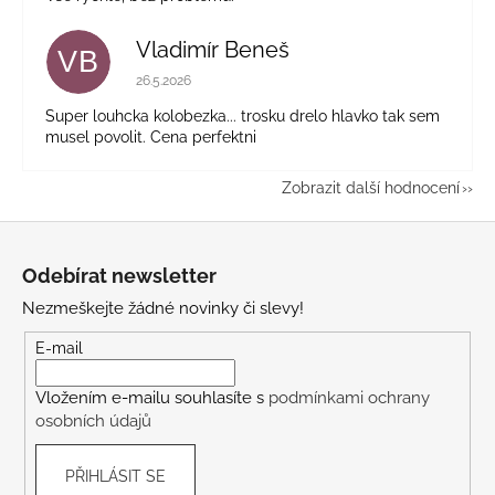
Vladimír Beneš
VB
Hodnocení obchodu je 5 z 5 hvězdiček.
26.5.2026
Super louhcka kolobezka... trosku drelo hlavko tak sem
musel povolit. Cena perfektni
Zobrazit další hodnocení
Z
á
Odebírat newsletter
p
Nezmeškejte žádné novinky či slevy!
a
t
E-mail
í
Vložením e-mailu souhlasíte s
podmínkami ochrany
osobních údajů
PŘIHLÁSIT SE