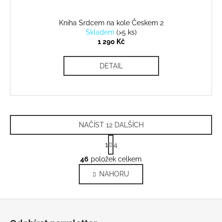
Kniha Srdcem na kole Českem 2
Skladem
(
>5 ks
)
1 290 Kč
DETAIL
NAČÍST 12 DALŠÍCH
S
1
4
t
O
r
46
položek celkem
v
á
NAHORU
l
n
k
á
o
d
Z
v
a
á
á
c