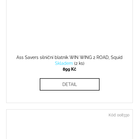
Ass Savers silniční blatník WIN WING 2 ROAD, Squid
Skladem
(
2 ks
)
899 Kč
DETAIL
Kód:
008330