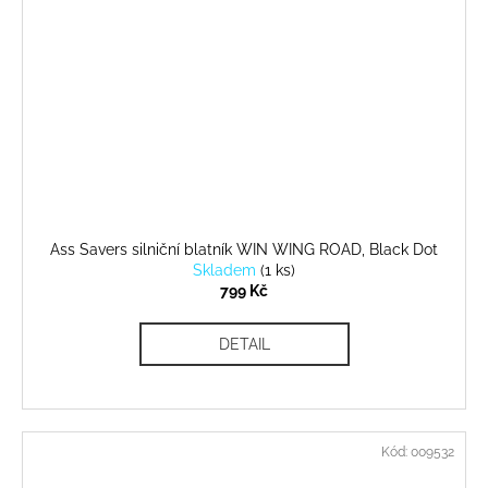
Ass Savers silniční blatník WIN WING ROAD, Black Dot
Skladem
(
1 ks
)
799 Kč
DETAIL
Kód:
009532