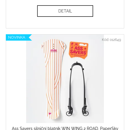
DETAIL
NOVINKA
Kód:
012649
Ass Savers silniční blatník WIN WING 2 ROAD, PaperSky