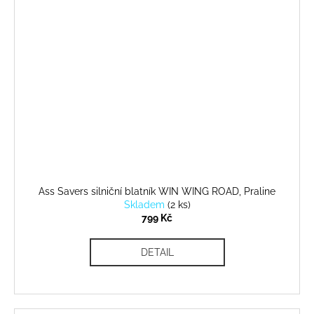
Ass Savers silniční blatník WIN WING ROAD, Praline
Skladem
(
2 ks
)
799 Kč
DETAIL