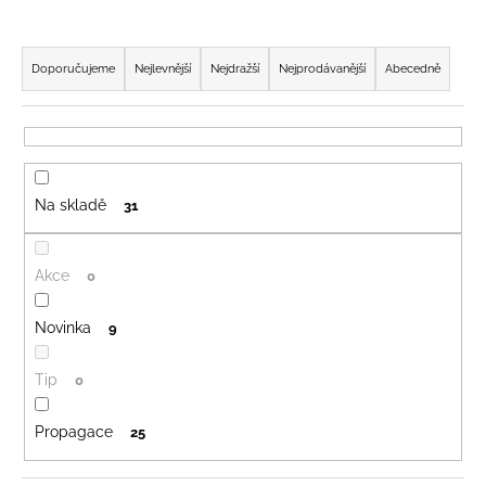
a
Ř
j
a
Doporučujeme
Nejlevnější
Nejdražší
Nejprodávanější
Abecedně
í
z
t
e
?
n
í
Na skladě
31
p
r
HLEDAT
o
Akce
0
d
u
Novinka
9
D
k
o
t
Tip
0
p
ů
o
Propagace
25
r
u