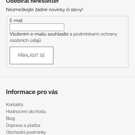
Odebírat newsletter
n
p
í
í
Nezmeškejte žádné novinky či slevy!
p
a
r
t
E-mail
v
í
k
Vložením e-mailu souhlasíte s
podmínkami ochrany
y
osobních údajů
v
ý
PŘIHLÁSIT SE
p
i
s
u
Informace pro vás
Kontakty
Hodnocení obchodu
Blog
Doprava a platba
Obchodní podmínky