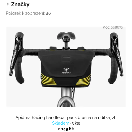
č
Značky
u
j
Položek k zobrazení:
46
e
V
m
Kód:
008670
ý
e
p
i
s
p
r
o
d
u
k
t
ů
Apidura Racing handlebar pack brašna na řidítka, 2L
Skladem
(
3 ks
)
2 149 Kč