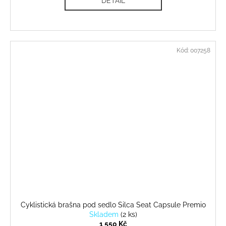
DETAIL
Kód:
007258
Cyklistická brašna pod sedlo Silca Seat Capsule Premio
Skladem
(
2 ks
)
1 550 Kč