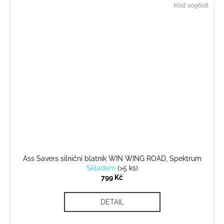
Kód:
009608
Ass Savers silniční blatník WIN WING ROAD, Spektrum
Skladem
(
>5 ks
)
799 Kč
DETAIL