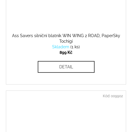
Ass Savers silniční blatník WIN WING 2 ROAD, PaperSky
Tochigi
Skladem
(
1 ks
)
899 Kč
DETAIL
Kód:
009902