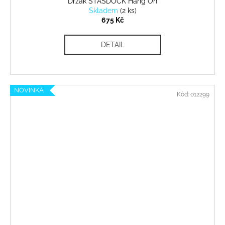
Držák STASDOCK Hang On
Skladem
(
2 ks
)
675 Kč
DETAIL
NOVINKA
Kód:
012299