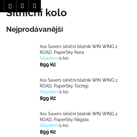
K
Hledat
Nákupní
Menu
Přihlášení
Silniční kolo
Přejít
o
Zpět
Zpět
na
košík
š
obsah
í
Nejprodávanější
C
k
o
Ass Savers silniční blatník WIN WING 2
p
ROAD, PaperSky Nara
o
Skladem
(
1 ks
)
t
899 Kč
ř
e
Ass Savers silniční blatník WIN WING 2
ROAD, PaperSky Tochigi
b
Skladem
(
1 ks
)
u
899 Kč
j
e
Ass Savers silniční blatník WIN WING 2
t
ROAD, PaperSky Niigata
Skladem
(
1 ks
)
e
899 Kč
n