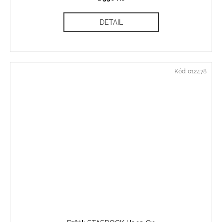
DETAIL
Kód:
012478