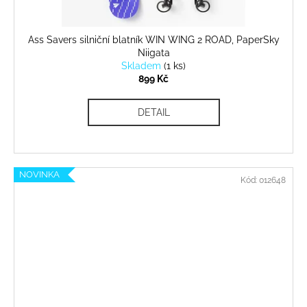
Ass Savers silniční blatník WIN WING 2 ROAD, PaperSky
Niigata
Skladem
(
1 ks
)
899 Kč
DETAIL
NOVINKA
Kód:
012648