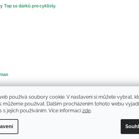
ky
Top 10 dárků pro cyklisty.
kman
web používá soubory cookie. V nastavení si můžete vybrat, kt
s můžeme používat. Dalším procházením tohoto webu vyjadř
 s jejich používáním. Více informací
zde
.
Rudolf Mana
Ladislav Dvor
LD
Hodnocení obchodu je 5 z 5 hvězdiček.
Hodnocení obchodu 
10.6.2026
1.6.2026
avení
Souh
 profesionální přístup
Vše rychle, bez problému.