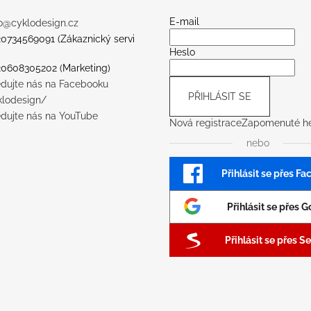
E-mail
o
@
cyklodesign.cz
20734569091 (Zákaznický servi
Heslo
20608305202 (Marketing)
edujte nás na Facebooku
PŘIHLÁSIT SE
klodesign/
edujte nás na YouTube
Nová registrace
Zapomenuté he
nebo
Přihlásit se přes F
Přihlásit se přes 
Přihlásit se přes 