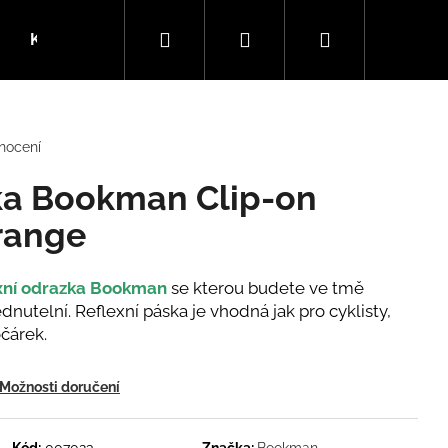
Hledat
Přihlášení
Nákupní
Kola
SLEVY
Dárkové kupóny
Blog
košík
nocení
ka Bookman Clip-on
orange
xní
odrazka Bookman
se kterou budete ve tmě
dnutelní. Reflexní páska je vhodná jak pro cyklisty,
čárek.
Možnosti doručení
Kód:
007023
Značka:
Bookman