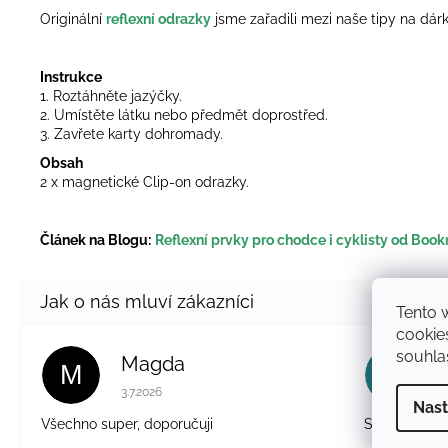
Originální
reflexní odrazky
jsme zařadili mezi naše tipy na dár
Instrukce
1. Roztáhněte jazýčky.
2. Umístěte látku nebo předmět doprostřed.
3. Zavřete karty dohromady.
Obsah
2 x magnetické Clip-on odrazky.
Článek na Blogu:
Reflexní prvky pro chodce i cyklisty od Boo
Tento 
cookie
souhlas
Magda
M
RM
Hodnocení obchodu je 5 z 5 hvězdiček.
3.7.2026
Nast
Všechno super, doporučuji
Spokojenost,