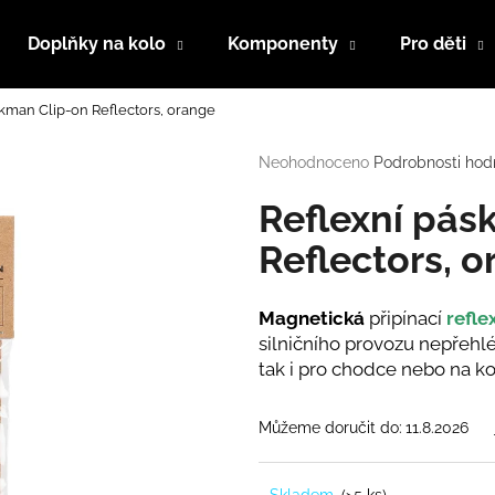
Doplňky na kolo
Komponenty
Pro děti
kman Clip-on Reflectors, orange
Co potřebujete najít?
Průměrné
Neohodnoceno
Podrobnosti hod
hodnocení
produktu
Reflexní pás
HLEDAT
je
0,0
Reflectors, 
z
5
Doporučujeme
hvězdiček.
Magnetická
připínací
refle
silničního provozu nepřehlé
tak i pro chodce nebo na ko
Můžeme doručit do:
11.8.2026
Skladem
(
>5 ks
)