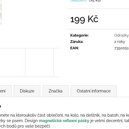
199 Kč
Měrná
cena:
Kategorie
:
Odrazky 
Záruka
:
2 roky
EAN
:
735005
ení
Diskuze
Značka
Ostatní informace
e
pnete na kteroukoliv část oblečení, na kolo, na deštník, na batoh, na 
cházky se psem. Design
magnetické
reflexní pásky
je velmi decentní, ta
ových bodů pro vaše bezpečí.