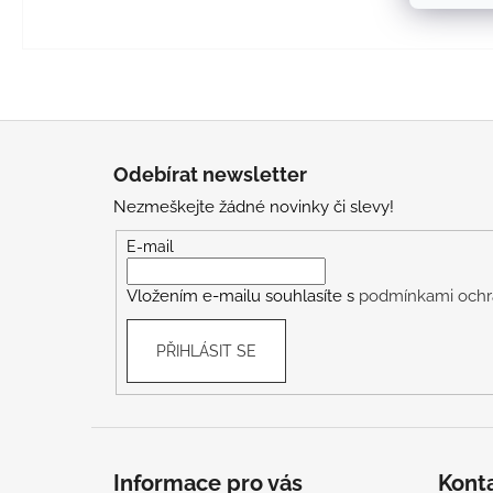
Z
á
Odebírat newsletter
p
Nezmeškejte žádné novinky či slevy!
a
t
E-mail
í
Vložením e-mailu souhlasíte s
podmínkami ochr
PŘIHLÁSIT SE
Informace pro vás
Kont