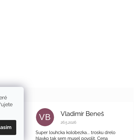
eré
ujete
ak
Vladimír Beneš
VB
je 5 z 5 hvězdiček.
Hodnocení obchodu je 5 z 5 hvězdiček.
26.5.2026
lasím
Super louhcka kolobezka... trosku drelo
hlavko tak sem musel povolit. Cena