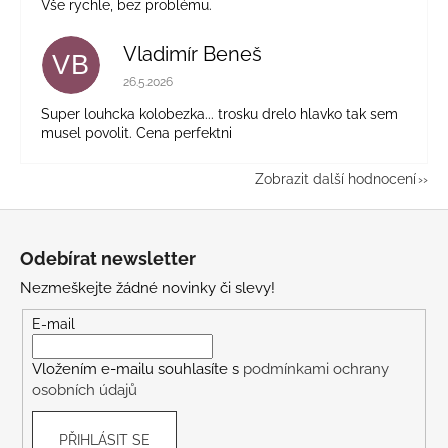
Vše rychle, bez problému.
Vladimír Beneš
VB
Hodnocení obchodu je 5 z 5 hvězdiček.
26.5.2026
Super louhcka kolobezka... trosku drelo hlavko tak sem
musel povolit. Cena perfektni
Zobrazit další hodnocení
Z
á
Odebírat newsletter
p
Nezmeškejte žádné novinky či slevy!
a
t
E-mail
í
Vložením e-mailu souhlasíte s
podmínkami ochrany
osobních údajů
PŘIHLÁSIT SE