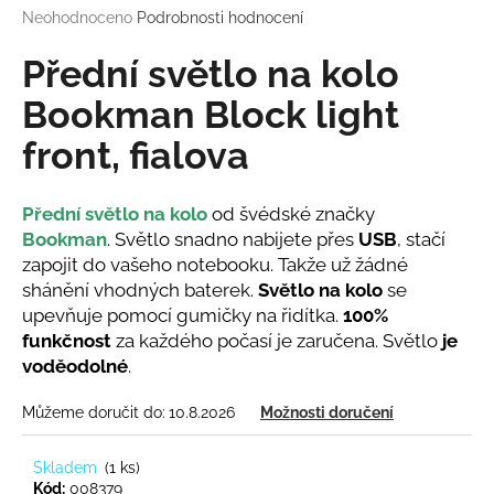
Průměrné
Neohodnoceno
Podrobnosti hodnocení
a
hodnocení
j
produktu
Přední světlo na kolo
í
je
0,0
Bookman Block light
t
z
?
front, fialova
5
hvězdiček.
Přední světlo na kolo
od švédské značky
Bookman
.
Světlo snadno nabijete přes
USB
, stačí
HLEDAT
zapojit do vašeho notebooku. Takže už žádné
shánění vhodných baterek.
Světlo na kolo
se
upevňuje pomocí gumičky na řidítka.
100%
funkčnost
za každého počasí je zaručena. Světlo
je
D
voděodolné
.
o
p
Můžeme doručit do:
10.8.2026
Možnosti doručení
o
r
Skladem
(
1 ks
)
u
Kód:
008379