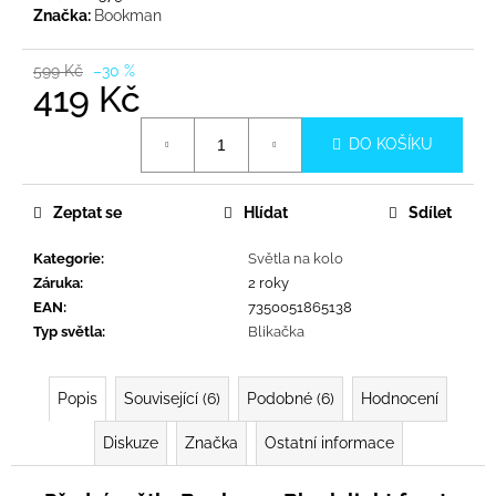
č
Značka:
Bookman
u
j
599 Kč
–30 %
e
419 Kč
m
e
Měrná
DO KOŠÍKU
cena:
Zeptat se
Hlídat
Sdílet
Kategorie
:
Světla na kolo
Záruka
:
2 roky
EAN
:
7350051865138
Typ světla
:
Blikačka
Popis
Související (6)
Podobné (6)
Hodnocení
Diskuze
Značka
Ostatní informace