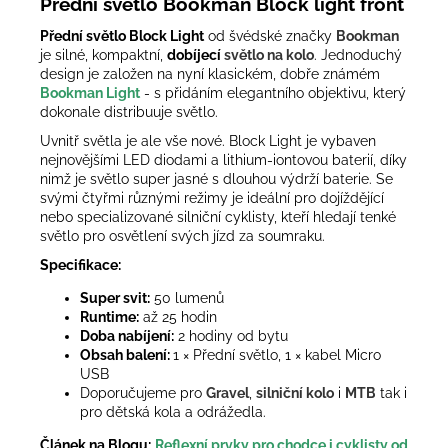
Přední světlo Bookman Block light front
Přední světlo Block Light
od švédské značky
Bookman
je silné, kompaktní,
dobíjecí
světlo na kolo
. Jednoduchý
design je založen na nyní klasickém, dobře známém
Bookman Light
- s přidáním elegantního objektivu, který
dokonale distribuuje světlo.
Uvnitř světla je ale vše nové. Block Light je vybaven
nejnovějšími LED diodami a lithium-iontovou baterií, díky
nimž je světlo super jasné s dlouhou výdrží baterie. Se
svými čtyřmi různými režimy je ideální pro dojíždějící
nebo specializované silniční cyklisty, kteří hledají tenké
světlo pro osvětlení svých jízd za soumraku.
Specifikace:
Super svit:
50 lumenů
Runtime:
až 25 hodin
Doba nabíjení:
2 hodiny od bytu
Obsah balení:
1 × Přední světlo, 1 × kabel Micro
USB
Doporučujeme pro
Gravel
,
silniční kolo
i
MTB
tak i
pro dětská kola a odrážedla.
Článek na Blogu:
Reflexní prvky pro chodce i cyklisty od