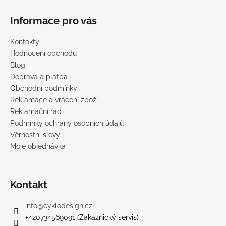
a
Informace pro vás
j
í
Kontakty
t
Hodnocení obchodu
?
Blog
Doprava a platba
Obchodní podmínky
Reklamace a vrácení zboží
Reklamační řád
HLEDAT
Podmínky ochrany osobních údajů
Věrnostní slevy
Moje objednávka
D
o
p
Kontakt
o
r
info
@
cyklodesign.cz
u
+420734569091 (Zákaznický servis)