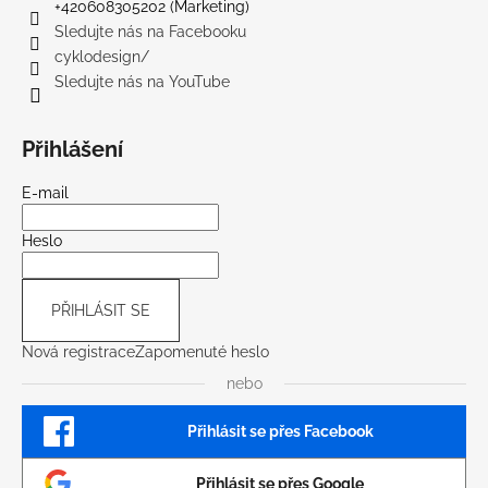
č
+420608305202 (Marketing)
u
Sledujte nás na Facebooku
j
cyklodesign/
e
Sledujte nás na YouTube
m
e
Přihlášení
E-mail
Heslo
PŘIHLÁSIT SE
Nová registrace
Zapomenuté heslo
nebo
Přihlásit se přes Facebook
Přihlásit se přes Google