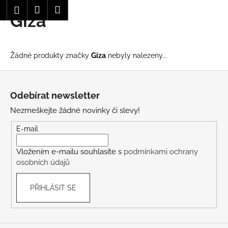
K
Hledat
Nákupní
Menu
Přihlášení
Giza
Přejít
o
Zpět
Zpět
na
košík
š
obsah
í
C
Žádné produkty značky
Giza
nebyly nalezeny...
k
o
Z
p
á
o
Odebírat newsletter
p
t
Nezmeškejte žádné novinky či slevy!
a
ř
t
E-mail
e
í
b
Vložením e-mailu souhlasíte s
podmínkami ochrany
u
osobních údajů
j
e
PŘIHLÁSIT SE
t
e
n