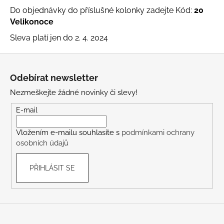
Do objednávky do příslušné kolonky zadejte Kód:
20
a
Velikonoce
j
í
Sleva platí jen do 2. 4. 2024
t
Z
?
á
Odebírat newsletter
p
Nezmeškejte žádné novinky či slevy!
a
t
E-mail
HLEDAT
í
Vložením e-mailu souhlasíte s
podmínkami ochrany
osobních údajů
D
PŘIHLÁSIT SE
o
p
o
r
u