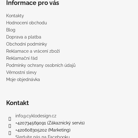
č
Informace pro vás
u
j
Kontakty
e
Hodnocení obchodu
m
Blog
e
Doprava a platba
Obchodní podmínky
Reklamace a vrácení zboží
Reklamační řád
Podmínky ochrany osobních údajů
Věrnostní slevy
Moje objednávka
Kontakt
info
@
cyklodesign.cz
+420734569091 (Zákaznický servis)
+420608305202 (Marketing)
Sledujte nás na Facebooku