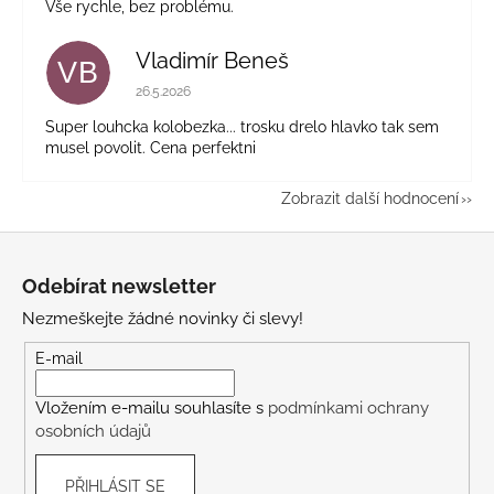
Vše rychle, bez problému.
Vladimír Beneš
VB
Hodnocení obchodu je 5 z 5 hvězdiček.
26.5.2026
Super louhcka kolobezka... trosku drelo hlavko tak sem
musel povolit. Cena perfektni
Zobrazit další hodnocení
Z
á
Odebírat newsletter
p
Nezmeškejte žádné novinky či slevy!
a
t
E-mail
í
Vložením e-mailu souhlasíte s
podmínkami ochrany
osobních údajů
PŘIHLÁSIT SE