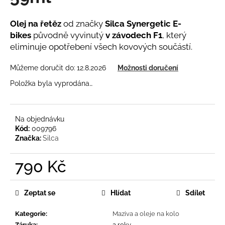
z
a
5
hvězdiček.
Olej na řetěz
od značky
Silca Synergetic E-
j
bikes
původně vyvinutý
v závodech F1
, který
í
eliminuje opotřebení všech kovových součástí.
t
?
Můžeme doručit do:
12.8.2026
Možnosti doručení
Položka byla vyprodána…
HLEDAT
Na objednávku
Kód:
009796
Značka:
Silca
D
790 Kč
o
Měrná
p
cena:
o
Zeptat se
Hlídat
Sdílet
r
u
Kategorie
:
Maziva a oleje na kolo
Záruka
:
2 roky