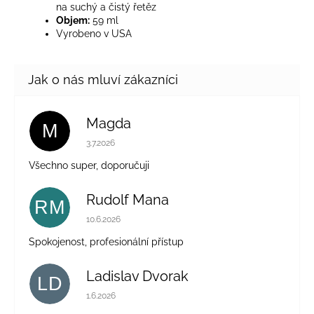
na suchý a čistý řetěz
Objem:
59 ml
Vyrobeno v USA
Magda
M
Hodnocení obchodu je 5 z 5 hvězdiček.
3.7.2026
Všechno super, doporučuji
Rudolf Mana
RM
Hodnocení obchodu je 5 z 5 hvězdiček.
10.6.2026
Spokojenost, profesionální přístup
Ladislav Dvorak
LD
Hodnocení obchodu je 5 z 5 hvězdiček.
1.6.2026