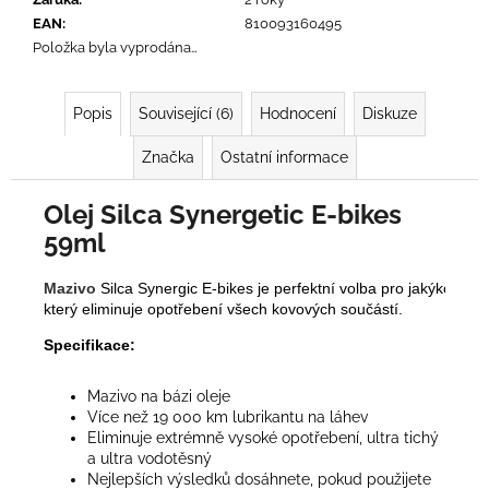
č
u
EAN
:
810093160495
j
Položka byla vyprodána…
e
m
Popis
Související (6)
Hodnocení
Diskuze
e
Značka
Ostatní informace
Olej Silca Synergetic E-bikes
59ml
Mazivo
 Silca Synergic E-bikes je perfektní volba pro jakýkoliv řet
který eliminuje opotřebení všech kovových součástí.
Specifikace:
Mazivo na bázi oleje
Více než 19 000 km lubrikantu na láhev
Eliminuje extrémně vysoké opotřebení, ultra tichý
a ultra vodotěsný
Nejlepších výsledků dosáhnete, pokud použijete