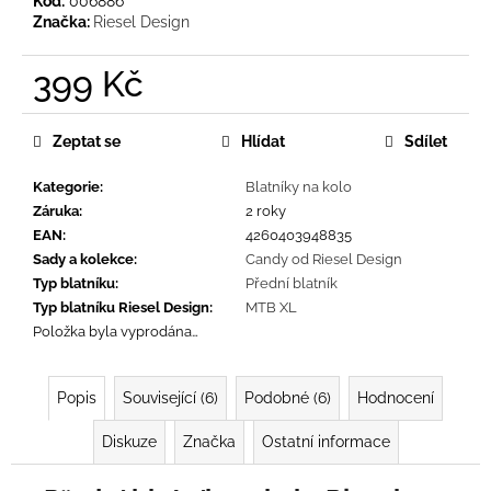
č
Kód:
006886
Značka:
Riesel Design
u
j
e
399 Kč
m
Měrná
e
cena:
Zeptat se
Hlídat
Sdílet
Kategorie
:
Blatníky na kolo
Záruka
:
2 roky
EAN
:
4260403948835
Sady a kolekce
:
Candy od Riesel Design
Typ blatníku
:
Přední blatník
Typ blatníku Riesel Design
:
MTB XL
Položka byla vyprodána…
Popis
Související (6)
Podobné (6)
Hodnocení
Diskuze
Značka
Ostatní informace