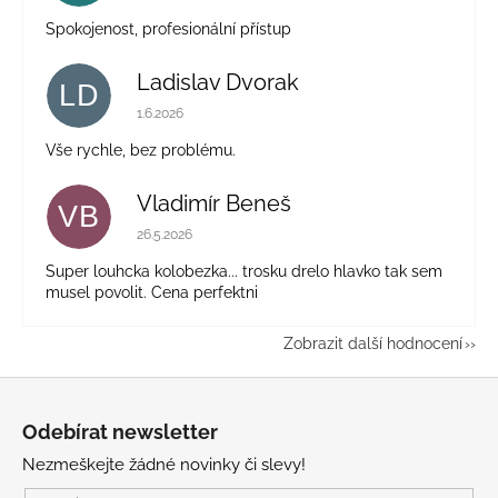
Spokojenost, profesionální přístup
Ladislav Dvorak
LD
Hodnocení obchodu je 5 z 5 hvězdiček.
1.6.2026
Vše rychle, bez problému.
Vladimír Beneš
VB
Hodnocení obchodu je 5 z 5 hvězdiček.
26.5.2026
Super louhcka kolobezka... trosku drelo hlavko tak sem
musel povolit. Cena perfektni
Zobrazit další hodnocení
Z
á
Odebírat newsletter
p
Nezmeškejte žádné novinky či slevy!
a