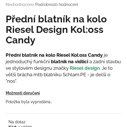
Průměrné
Neohodnoceno
Podrobnosti hodnocení
a
hodnocení
j
produktu
Přední blatník na kolo
í
je
0,0
Riesel Design Kol:oss
t
z
?
Candy
5
hvězdiček.
Přední blatník na kolo Riesel Kol:oss Candy
je
jednoduchý funkční
blatník na vidlici
a zadní stavbu
HLEDAT
ve stylovém designu značky
Riesel design
. Je to
větší brácha mtb blatníku Schlam:PE - je delší o
"nos".
D
Možnosti doručení
o
Položka byla vyprodána…
p
o
r
u
Na dotaz