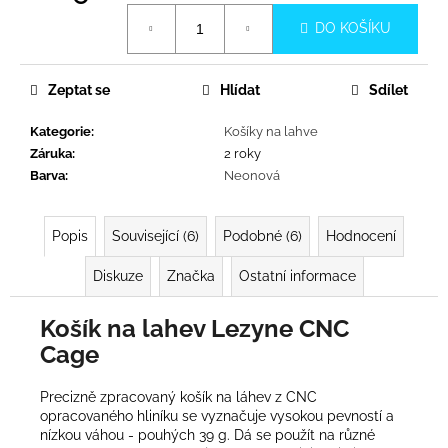
č
Měrná
u
DO KOŠÍKU
cena:
j
e
m
Zeptat se
Hlídat
Sdílet
e
Kategorie
:
Košíky na lahve
Záruka
:
2 roky
Barva
:
Neonová
Popis
Související (6)
Podobné (6)
Hodnocení
Diskuze
Značka
Ostatní informace
Košík na lahev Lezyne CNC
Cage
Precizně zpracovaný košík na láhev z CNC
opracovaného hliníku se vyznačuje vysokou pevností a
nízkou váhou - pouhých 39 g. Dá se použít na různé