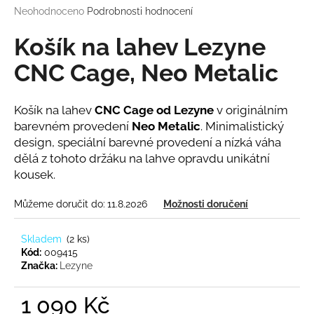
Průměrné
Neohodnoceno
Podrobnosti hodnocení
a
hodnocení
j
produktu
Košík na lahev Lezyne
í
je
0,0
CNC Cage, Neo Metalic
t
z
?
5
hvězdiček.
Košík na lahev
CNC Cage od Lezyne
v originálním
barevném provedení
Neo Metalic
. Minimalistický
design, speciální barevné provedení a nízká váha
dělá z tohoto držáku na lahve opravdu unikátní
HLEDAT
kousek.
Můžeme doručit do:
11.8.2026
Možnosti doručení
D
o
Skladem
(
2 ks
)
p
Kód:
009415
Značka:
Lezyne
o
r
1 090 Kč
u