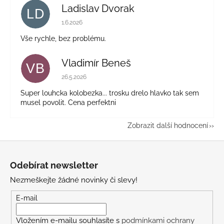
Ladislav Dvorak
LD
Hodnocení obchodu je 5 z 5 hvězdiček.
1.6.2026
Vše rychle, bez problému.
Vladimír Beneš
VB
Hodnocení obchodu je 5 z 5 hvězdiček.
26.5.2026
Super louhcka kolobezka... trosku drelo hlavko tak sem
musel povolit. Cena perfektni
Zobrazit další hodnocení
Z
á
Odebírat newsletter
p
Nezmeškejte žádné novinky či slevy!
a
t
E-mail
í
Vložením e-mailu souhlasíte s
podmínkami ochrany