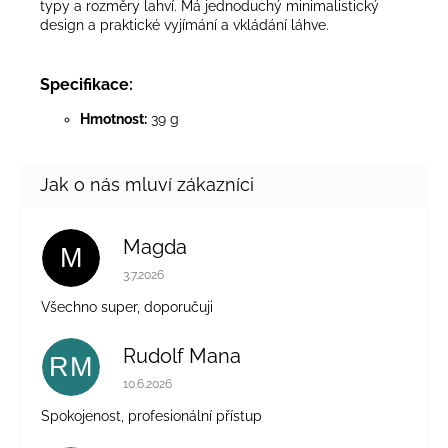
typy a rozměry lahví. Má jednoduchý minimalistický
design a praktické vyjímání a vkládání láhve.
Specifikace:
Hmotnost:
39 g
Magda
M
Hodnocení obchodu je 5 z 5 hvězdiček.
3.7.2026
Všechno super, doporučuji
Rudolf Mana
RM
Hodnocení obchodu je 5 z 5 hvězdiček.
10.6.2026
Spokojenost, profesionální přístup