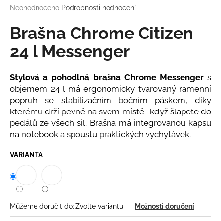
Průměrné
Neohodnoceno
Podrobnosti hodnocení
a
hodnocení
j
produktu
Brašna Chrome Citizen
í
je
0,0
24 l Messenger
t
z
?
5
hvězdiček.
Stylová a pohodlná brašna Chrome Messenger
s
objemem 24 l má ergonomicky tvarovaný ramenní
popruh se stabilizačním bočním páskem
, díky
kterému drží pevně na svém místě i když šlapete do
HLEDAT
pedálů ze všech sil. Brašna má integrovanou kapsu
na notebook a spoustu praktických vychytávek.
VARIANTA
D
o
p
o
r
Můžeme doručit do:
Zvolte variantu
Možnosti doručení
u