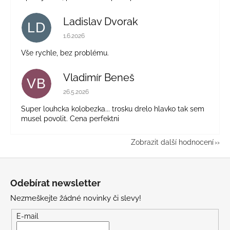
Ladislav Dvorak
LD
Hodnocení obchodu je 5 z 5 hvězdiček.
1.6.2026
Vše rychle, bez problému.
Vladimír Beneš
VB
Hodnocení obchodu je 5 z 5 hvězdiček.
26.5.2026
Super louhcka kolobezka... trosku drelo hlavko tak sem
musel povolit. Cena perfektni
Zobrazit další hodnocení
Z
á
Odebírat newsletter
p
Nezmeškejte žádné novinky či slevy!
a
t
E-mail