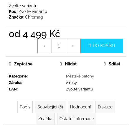
č
Zvolte variantu
u
Kód:
Zvolte variantu
j
Značka:
Chromag
e
m
od
4 499 Kč
e
Měrná
DO KOŠÍKU
cena:
Zeptat se
Hlídat
Sdílet
Kategorie
:
Městské batohy
Záruka
:
2 roky
EAN
:
Zvolte variantu
Popis
Související (6)
Hodnocení
Diskuze
Značka
Ostatní informace