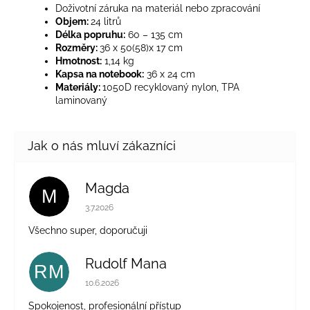
Doživotní záruka na materiál nebo zpracování
Objem:
24 litrů
Délka popruhu:
60 – 135 cm
Rozměry:
36 x 50(58)x 17 cm
Hmotnost:
1,14 kg
Kapsa na notebook:
36 x 24 cm
Materiály:
1050D recyklovaný nylon, TPA
laminovaný
Magda
M
Hodnocení obchodu je 5 z 5 hvězdiček.
3.7.2026
Všechno super, doporučuji
Rudolf Mana
RM
Hodnocení obchodu je 5 z 5 hvězdiček.
10.6.2026
Spokojenost, profesionální přístup