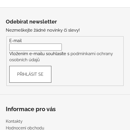
Z
á
Odebírat newsletter
p
Nezmeškejte žádné novinky či slevy!
a
t
E-mail
í
Vložením e-mailu souhlasíte s
podmínkami ochrany
osobních údajů
PŘIHLÁSIT SE
Informace pro vás
Kontakty
Hodnocení obchodu