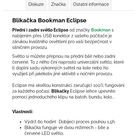
Diskuze
Značka
Ostatní informace
Blikačka Bookman Eclipse
Přední i zadní světlo Eclipse
od značky
Bookman
s
nabíjením přes USB konektor z vašeho počítače je
zárukou kvalitního osvětlení pro vaši bezpečnost v
silničním provozu.
Světlo si můžete přepnou na přední bílé nebo zadní
červené. To z něho činí naprosto univerzální světlo, které
ti doplní sadu výkonných světel na kole nebo ho
využiješ při jakékoliv jiné aktivitě v nočním provozu.
Eclipse má skvělou konstrukci zaručující 100% fungování
za každého počasí.
Blikačky
Eclipse lehce upevníte
pomocí jednoduchého klipu na batoh, bundu, kolo...
Vlastnosti:
Výdrž 60 hodin! Dobíjecí proces pouhou 1,5h.
Blikačka funguje ve dvou režimech - bíle a
červené LED světlo.