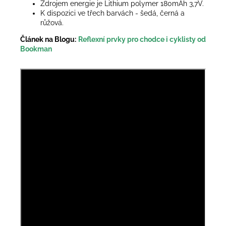
Zdrojem energie je Lithium polymer 180mAh 3,7V.
K dispozici ve třech barvách - šedá, černá a
růžová.
Článek na Blogu:
Reflexní prvky pro chodce i cyklisty od
Bookman