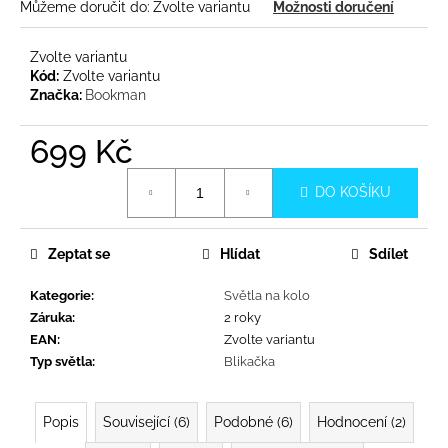
č
Můžeme doručit do:
Zvolte variantu
Možnosti doručení
u
j
Zvolte variantu
e
Kód:
Zvolte variantu
m
Značka:
Bookman
e
699 Kč
Měrná
DO KOŠÍKU
cena:
Zeptat se
Hlídat
Sdílet
Kategorie
:
Světla na kolo
Záruka
:
2 roky
EAN
:
Zvolte variantu
Typ světla
:
Blikačka
Popis
Související (6)
Podobné (6)
Hodnocení (2)