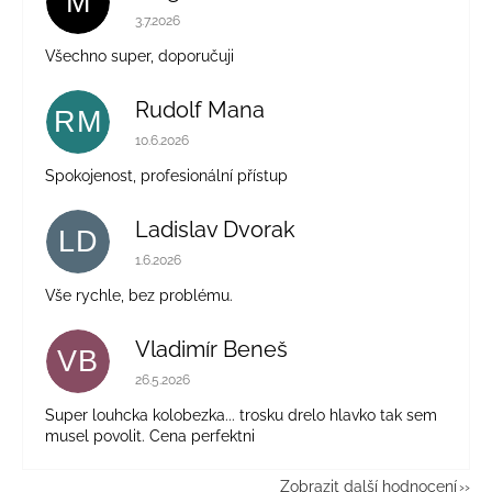
M
Hodnocení obchodu je 5 z 5 hvězdiček.
3.7.2026
Všechno super, doporučuji
Rudolf Mana
RM
Hodnocení obchodu je 5 z 5 hvězdiček.
10.6.2026
Spokojenost, profesionální přístup
Ladislav Dvorak
LD
Hodnocení obchodu je 5 z 5 hvězdiček.
1.6.2026
Vše rychle, bez problému.
Vladimír Beneš
VB
Hodnocení obchodu je 5 z 5 hvězdiček.
26.5.2026
Super louhcka kolobezka... trosku drelo hlavko tak sem
musel povolit. Cena perfektni
Zobrazit další hodnocení