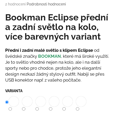
Průměrné
2 hodnocení
Podrobnosti hodnocení
a
hodnocení
j
produktu
Bookman Eclipse přední
í
je
5,0
a zadní světlo na kolo,
t
z
?
více barevných variant
5
hvězdiček.
Přední i zadní malé světlo s klipem Eclipse
od
švédské značky
BOOKMAN
, které má široké využití.
HLEDAT
Je to světlo vhodné nejen na kolo, ale i na další
sporty nebo pro chodce, protože jeho elegantní
design nezkazí žádný stylový outfit. Nabíjí se přes
USB konektor např. z vašeho počítače.
D
o
VARIANTA
p
o
r
u