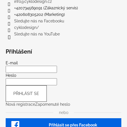
info
@
cyklodesign.cz
+420734569091 (Zákaznický servis)
+420608305202 (Marketing)
Sledujte nás na Facebooku
cyklodesign/
Sledujte nás na YouTube
Přihlášení
E-mail
Heslo
PŘIHLÁSIT SE
Nová registrace
Zapomenuté heslo
nebo
Přihlásit se přes Facebook