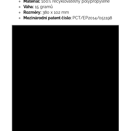
Materiál:
100% recyklovatelný polypropylene
Váha:
15 gramů
Rozměry:
380 x 102 mm
Mezinárodní patent číslo:
PCT/EP2014/051198