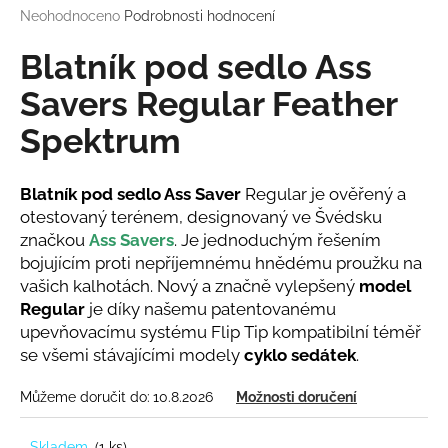
Průměrné
Neohodnoceno
Podrobnosti hodnocení
a
hodnocení
j
produktu
Blatník pod sedlo Ass
í
je
0,0
Savers Regular Feather
t
z
?
Spektrum
5
hvězdiček.
Blatník pod sedlo Ass Saver
Regular je ověřený a
otestovaný terénem, designovaný ve Švédsku
HLEDAT
značkou
Ass Savers
. Je jednoduchým řešením
bojujícím proti nepříjemnému hnědému proužku na
vašich kalhotách. Nový a značně vylepšený
model
Regular
je díky našemu patentovanému
D
upevňovacímu systému Flip Tip kompatibilní téměř
o
se všemi stávajícími modely
cyklo sedátek
.
p
o
Můžeme doručit do:
10.8.2026
Možnosti doručení
r
u
Skladem
(
1 ks
)