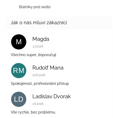
Magda
M
Hodnocení obchodu je 5 z 5 hvězdiček.
3.7.2026
Všechno super, doporučuji
Rudolf Mana
RM
Hodnocení obchodu je 5 z 5 hvězdiček.
10.6.2026
Spokojenost, profesionální přístup
Ladislav Dvorak
LD
Hodnocení obchodu je 5 z 5 hvězdiček.
1.6.2026
Vše rychle, bez problému.