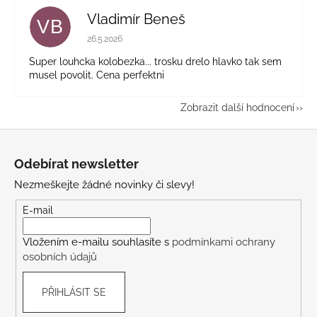
Vladimír Beneš
VB
Hodnocení obchodu je 5 z 5 hvězdiček.
26.5.2026
Super louhcka kolobezka... trosku drelo hlavko tak sem
musel povolit. Cena perfektni
Zobrazit další hodnocení
Z
á
Odebírat newsletter
p
Nezmeškejte žádné novinky či slevy!
a
t
E-mail
í
Vložením e-mailu souhlasíte s
podmínkami ochrany
osobních údajů
PŘIHLÁSIT SE