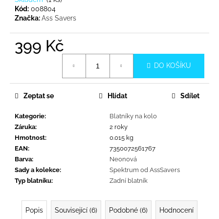
č
Kód:
008804
u
Značka:
Ass Savers
j
e
399 Kč
m
e
Měrná
DO KOŠÍKU
cena:
Zeptat se
Hlídat
Sdílet
Kategorie
:
Blatníky na kolo
Záruka
:
2 roky
Hmotnost
:
0.015 kg
EAN
:
7350072561767
Barva
:
Neonová
Sady a kolekce
:
Spektrum od AssSavers
Typ blatníku
:
Zadní blatník
Popis
Související (6)
Podobné (6)
Hodnocení