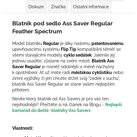
Diskuze
Značka
Ostatní informace
Blatník pod sedlo Ass Saver Regular
Feather Spectrum
Model blatníku
Regular
je díky našemu
patentovanému
upevňovacímu systému
Flip Tip
kompatibilní téměř se
všemi stávajícími modely
cyklo sedátek
. Jakmile jej
jednou usadíte, zůstane na svém místě.
Blatník Ass
Saver Regular
je rovněž odolnější a méně náchylný
k opotřebení. Ať už máte rádi
městskou cyklistiku
nebo
zimní vyjížďky či jen chcete držet svůj "zadek v suchu",
blatník Ass Saver Regular se stane vaším nejlepším
přítelem.
Nevíte který blatník od Ass Savers je pro vás ten
nejvhodnější? Přečtěte si ná článek na Blogu -
Nejlepší
kamarád do deště -blatníky Ass Savers.
Vlastnosti: