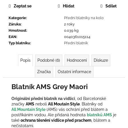
č
Zeptat se
Hlídat
Sdílet
u
j
Kategorie
:
Přední blatníky na kolo
e
Záruka
:
2 roky
m
Hmotnost
:
0.039 kg
e
EAN
:
0040361015114
Typ blatníku
:
Přední blatník
Popis
Podobné (6)
Hodnocení
Diskuze
Značka
Ostatní informace
Blatník AMS Grey Maori
Originální přední blatník na vidlici
, od Barcelonské
značky
AMS
neboli
All Moutain Style
. Blatníky od
All
Mountain
Style
(AMS) vás ochrání před blátem a
postříkáním vodou. Ale přidaná hodnota
blatníků AMS
je
také
ochrana těsnění vidlice před prachem
, blátem a
nečistotami.