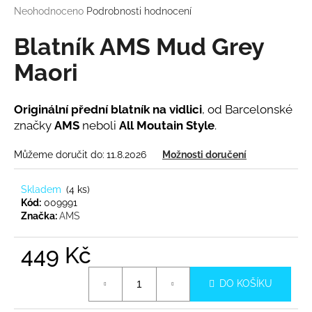
Průměrné
Neohodnoceno
Podrobnosti hodnocení
a
hodnocení
j
produktu
Blatník AMS Mud Grey
í
je
0,0
Maori
t
z
?
5
hvězdiček.
Originální přední blatník na vidlici
, od Barcelonské
značky
AMS
neboli
All Moutain Style
.
Můžeme doručit do:
11.8.2026
Možnosti doručení
HLEDAT
Skladem
(
4 ks
)
Kód:
009991
Značka:
AMS
D
o
449 Kč
p
o
Měrná
r
DO KOŠÍKU
cena:
u