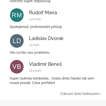
Všechno super, doporučuji
Rudolf Mana
RM
Hodnocení obchodu je 5 z 5 hvězdiček.
10.6.2026
Spokojenost, profesionální přístup
Ladislav Dvorak
LD
Hodnocení obchodu je 5 z 5 hvězdiček.
1.6.2026
Vše rychle, bez problému.
Vladimír Beneš
VB
Hodnocení obchodu je 5 z 5 hvězdiček.
26.5.2026
Super louhcka kolobezka... trosku drelo hlavko tak sem
musel povolit. Cena perfektni
Zobrazit další hodnocení
Z