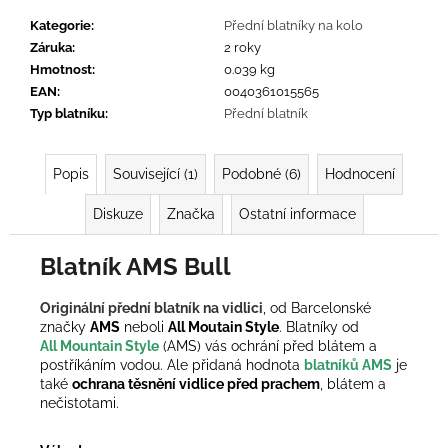
č
u
Kategorie
:
Přední blatníky na kolo
j
Záruka
:
2 roky
e
Hmotnost
:
0.039 kg
m
EAN
:
0040361015565
e
Typ blatníku
:
Přední blatník
Popis
Související (1)
Podobné (6)
Hodnocení
Diskuze
Značka
Ostatní informace
Blatník AMS Bull
Originální přední blatník na vidlici
, od Barcelonské
značky
AMS
neboli
All Moutain Style
. Blatníky od
All
Mountain
Style
(AMS) vás ochrání před blátem a
postříkáním vodou. Ale přidaná hodnota
blatníků AMS
je
také
ochrana těsnění vidlice před prachem
, blátem a
nečistotami.