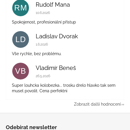
Rudolf Mana
RM
Hodnocení obchodu je 5 z 5 hvězdiček.
10.6.2026
Spokojenost, profesionální přístup
Ladislav Dvorak
LD
Hodnocení obchodu je 5 z 5 hvězdiček.
1.6.2026
Vše rychle, bez problému.
Vladimír Beneš
VB
Hodnocení obchodu je 5 z 5 hvězdiček.
26.5.2026
Super louhcka kolobezka... trosku drelo hlavko tak sem
musel povolit. Cena perfektni
Zobrazit další hodnocení
Z
á
Odebírat newsletter