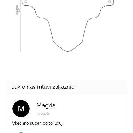
Magda
M
Hodnocení obchodu je 5 z 5 hvězdiček.
3.7.2026
Všechno super, doporučuji