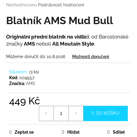
Průměrné
Neohodnoceno
Podrobnosti hodnocení
a
hodnocení
j
produktu
Blatník AMS Mud Bull
í
je
0,0
t
z
Originální přední blatník na vidlici
, od Barcelonské
?
5
značky
AMS
neboli
All Moutain Style
.
hvězdiček.
Můžeme doručit do:
10.8.2026
Možnosti doručení
HLEDAT
Skladem
(
3 ks
)
Kód:
009557
Značka:
AMS
D
449 Kč
o
Měrná
p
DO KOŠÍKU
cena:
o
r
u
Zeptat se
Hlídat
Sdílet