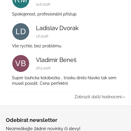
Hodnocení obchodu je 5 z 5 hvězdiček.
10.6.2026
Spokojenost, profesionální přístup
Ladislav Dvorak
LD
Hodnocení obchodu je 5 z 5 hvězdiček.
1.6.2026
Vše rychle, bez problému.
Vladimír Beneš
VB
Hodnocení obchodu je 5 z 5 hvězdiček.
26.5.2026
Super louhcka kolobezka... trosku drelo hlavko tak sem
musel povolit. Cena perfektni
Zobrazit další hodnocení
Z
á
Odebírat newsletter
p
Nezmeškejte žádné novinky či slevy!