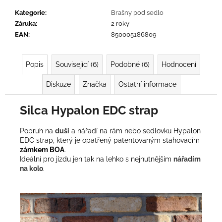
č
u
Kategorie
:
Brašny pod sedlo
j
Záruka
:
2 roky
e
EAN
:
850005186809
m
e
Popis
Související (6)
Podobné (6)
Hodnocení
Diskuze
Značka
Ostatní informace
Silca Hypalon EDC strap
Popruh na
duši
a nářadí na rám nebo sedlovku Hypalon
EDC strap, který je opatřený patentovaným stahovacím
zámkem BOA
.
Ideální pro jízdu jen tak na lehko s nejnutnějším
nářadím
na kolo
.