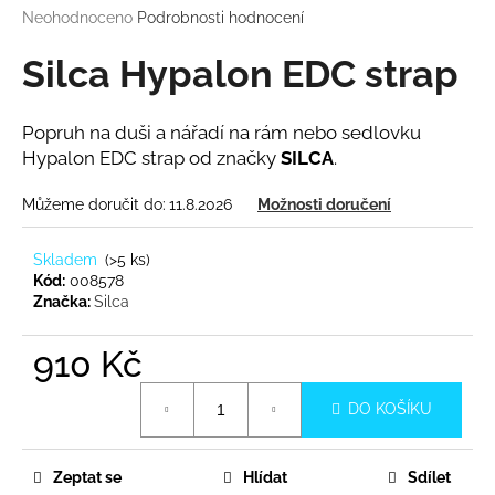
Průměrné
Neohodnoceno
Podrobnosti hodnocení
a
hodnocení
j
produktu
Silca Hypalon EDC strap
í
je
0,0
t
z
Popruh na duši a nářadí na rám nebo sedlovku
?
5
Hypalon EDC strap od značky
SILCA
.
hvězdiček.
Můžeme doručit do:
11.8.2026
Možnosti doručení
HLEDAT
Skladem
(
>5 ks
)
Kód:
008578
Značka:
Silca
D
910 Kč
o
Měrná
p
DO KOŠÍKU
cena:
o
r
u
Zeptat se
Hlídat
Sdílet