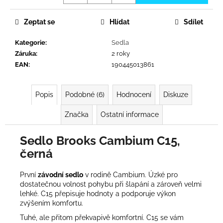
č
u
j
Zeptat se
Hlídat
Sdílet
e
Kategorie
:
Sedla
m
Záruka
:
2 roky
e
EAN
:
190445013861
Popis
Podobné (6)
Hodnocení
Diskuze
Značka
Ostatní informace
Sedlo Brooks Cambium C15,
černá
První
závodní sedlo
v rodině Cambium. Úzké pro
dostatečnou volnost pohybu při šlapání a zároveň velmi
lehké. C15 přepisuje hodnoty a podporuje výkon
zvýšením komfortu.
Tuhé, ale přitom překvapivě komfortní. C15 se vám