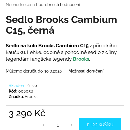
M
Průměrné
Neohodnoceno
Podrobnosti hodnocení
a
hodnocení
j
A
produktu
Sedlo Brooks Cambium
í
je
0,0
C15, černá
t
z
?
5
hvězdiček.
Sedlo na kolo
Brooks Cambium C15
z přírodního
kaučuku. Lehké, odolné a pohodlné sedlo z dílny
legendární anglické legendy
Brooks
.
HLEDAT
Můžeme doručit do:
10.8.2026
Možnosti doručení
Skladem
(
1 ks
)
Kód:
006058
D
Značka:
Brooks
o
p
3 290 Kč
o
r
Měrná
u
DO KOŠÍKU
cena: