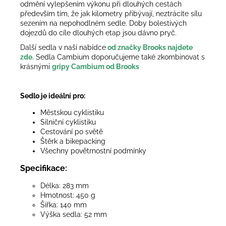
odmění vylepšením výkonu při dlouhých cestách
především tím, že jak kilometry přibývají, neztrácíte sílu
sezením na nepohodlném sedle. Doby bolestivých
dojezdů do cíle dlouhých etap jsou dávno pryč.
Další sedla v naší nabídce
od značky Brooks najdete
zde
. Sedla Cambium doporučujeme také zkombinovat s
krásnými
gripy Cambium od Brooks
Sedlo je ideální pro:
Městskou cyklistiku
Silniční cyklistiku
Cestování po světě
Štěrk a bikepacking
Všechny povětrnostní podmínky
Specifikace:
Délka: 283 mm
Hmotnost: 450 g
Šířka: 140 mm
Výška sedla: 52 mm