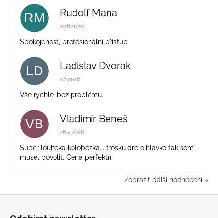
Rudolf Mana
RM
Hodnocení obchodu je 5 z 5 hvězdiček.
10.6.2026
Spokojenost, profesionální přístup
Ladislav Dvorak
LD
Hodnocení obchodu je 5 z 5 hvězdiček.
1.6.2026
Vše rychle, bez problému.
Vladimír Beneš
VB
Hodnocení obchodu je 5 z 5 hvězdiček.
26.5.2026
Super louhcka kolobezka... trosku drelo hlavko tak sem
musel povolit. Cena perfektni
Zobrazit další hodnocení
Z
á