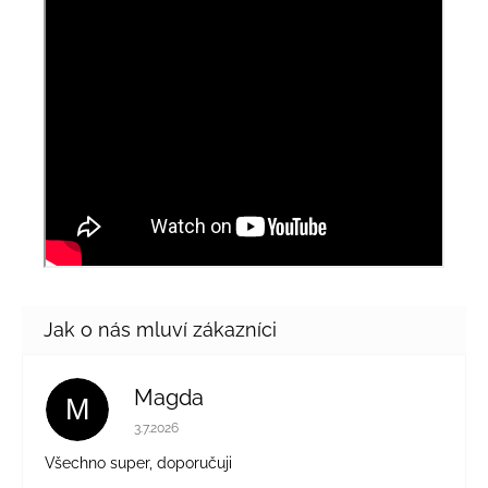
Magda
M
Hodnocení obchodu je 5 z 5 hvězdiček.
3.7.2026
Všechno super, doporučuji