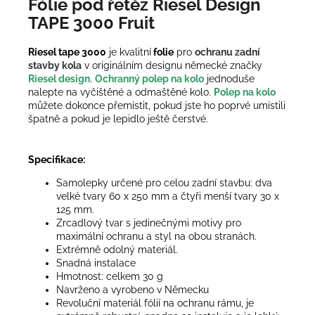
Fólie pod řetěz Riesel Design
TAPE 3000 Fruit
Riesel tape 3000
je kvalitní
folie
pro
ochranu zadní
stavby kola
v originálním designu německé značky
Riesel design
.
Ochranný polep na kolo
j
ednoduše
nalepte na vyčištěné a odmaštěné kolo.
Polep na kolo
můžete dokonce přemístit, pokud jste ho poprvé umístili
špatně a pokud je lepidlo ještě čerstvé.
Specifikace:
Samolepky určené pro celou zadní stavbu: dva
velké tvary 60 x 250 mm a čtyři menší tvary 30 x
125 mm.
Zrcadlový tvar s jedinečnými motivy pro
maximální ochranu a styl na obou stranách.
Extrémně odolný materiál.
Snadná instalace
Hmotnost: celkem 30 g
Navrženo a vyrobeno v Německu
Revoluční materiál fólií na ochranu rámu, je