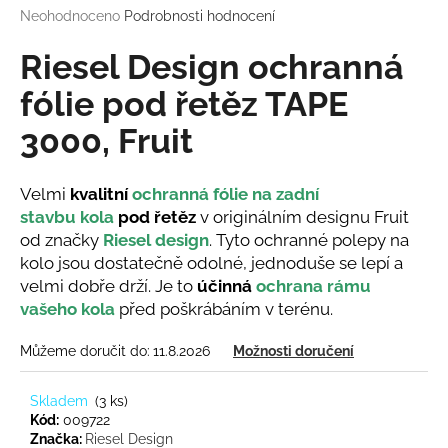
Průměrné
Neohodnoceno
Podrobnosti hodnocení
a
hodnocení
j
produktu
Riesel Design ochranná
í
je
0,0
fólie pod řetěz TAPE
t
z
?
3000, Fruit
5
hvězdiček.
Velmi
kvalitní
ochranná fólie
na zadní
stavbu
kola
pod řetěz
v originálním designu Fruit
HLEDAT
od značky
Riesel design
. Tyto ochranné polepy na
kolo jsou dostatečně odolné, jednoduše se lepí a
velmi dobře drží. Je to
účinná
ochrana rámu
vašeho kola
před poškrábáním v terénu.
D
o
Můžeme doručit do:
11.8.2026
Možnosti doručení
p
o
Skladem
(
3 ks
)
r
Kód:
009722
u
Značka:
Riesel Design