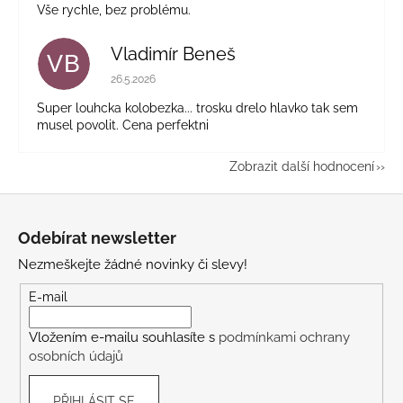
Vše rychle, bez problému.
Vladimír Beneš
VB
Hodnocení obchodu je 5 z 5 hvězdiček.
26.5.2026
Super louhcka kolobezka... trosku drelo hlavko tak sem
musel povolit. Cena perfektni
Zobrazit další hodnocení
Z
á
Odebírat newsletter
p
Nezmeškejte žádné novinky či slevy!
a
t
E-mail
í
Vložením e-mailu souhlasíte s
podmínkami ochrany
osobních údajů
PŘIHLÁSIT SE