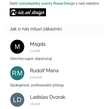
Další
cyklodoplňky značky Riesel Design
v naší nabídce
Magda
M
Hodnocení obchodu je 5 z 5 hvězdiček.
3.7.2026
Všechno super, doporučuji
Rudolf Mana
RM
Hodnocení obchodu je 5 z 5 hvězdiček.
10.6.2026
Spokojenost, profesionální přístup
Ladislav Dvorak
LD
Hodnocení obchodu je 5 z 5 hvězdiček.
1.6.2026