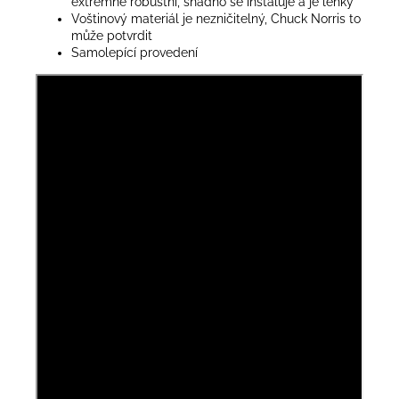
extrémně robustní, snadno se instaluje a je lehký
Voštinový materiál je nezničitelný, Chuck Norris to
může potvrdit
Samolepící provedení