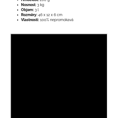
Nosnost:
3 kg
Objem:
3 l
Rozměry:
46 x 12 x 6 cm
Vlastnosti:
100% nepromokavá