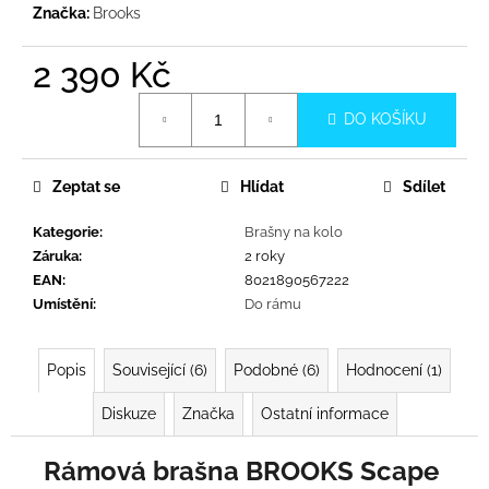
č
Značka:
Brooks
u
j
2 390 Kč
e
m
Měrná
DO KOŠÍKU
e
cena:
Zeptat se
Hlídat
Sdílet
Kategorie
:
Brašny na kolo
Záruka
:
2 roky
EAN
:
8021890567222
Umístění
:
Do rámu
Popis
Související (6)
Podobné (6)
Hodnocení (1)
Diskuze
Značka
Ostatní informace
Rámová brašna BROOKS Scape