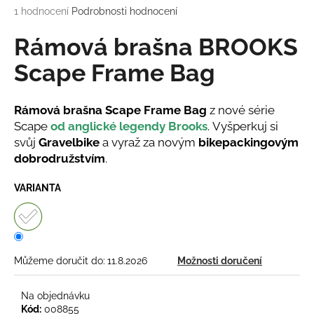
Průměrné
1 hodnocení
Podrobnosti hodnocení
a
hodnocení
j
produktu
Rámová brašna BROOKS
í
je
5,0
Scape Frame Bag
t
z
?
5
hvězdiček.
Rámová brašna Scape Frame Bag
z nové série
Scape
od anglické legendy Brooks
.
Vyšperkuj si
svůj
Gravelbike
a vyraž za novým
bikepackingovým
dobrodružstvím
.
HLEDAT
VARIANTA
D
o
p
Můžeme doručit do:
11.8.2026
Možnosti doručení
o
r
Na objednávku
u
Kód:
008855