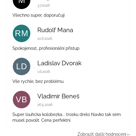
M
Hodnocení obchodu je 5 z 5 hvězdiček.
3.7.2026
Všechno super, doporučuji
Rudolf Mana
RM
Hodnocení obchodu je 5 z 5 hvězdiček.
10.6.2026
Spokojenost, profesionální přístup
Ladislav Dvorak
LD
Hodnocení obchodu je 5 z 5 hvězdiček.
1.6.2026
Vše rychle, bez problému.
Vladimír Beneš
VB
Hodnocení obchodu je 5 z 5 hvězdiček.
26.5.2026
Super louhcka kolobezka... trosku drelo hlavko tak sem
musel povolit. Cena perfektni
Zobrazit další hodnocení