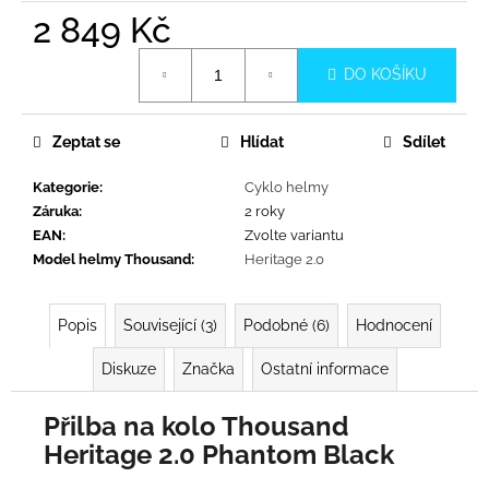
č
2 849 Kč
u
j
Měrná
e
DO KOŠÍKU
cena:
m
e
Zeptat se
Hlídat
Sdílet
Kategorie
:
Cyklo helmy
Záruka
:
2 roky
EAN
:
Zvolte variantu
Model helmy Thousand
:
Heritage 2.0
Popis
Související (3)
Podobné (6)
Hodnocení
Diskuze
Značka
Ostatní informace
Přilba na kolo Thousand
Heritage 2.0 Phantom Black