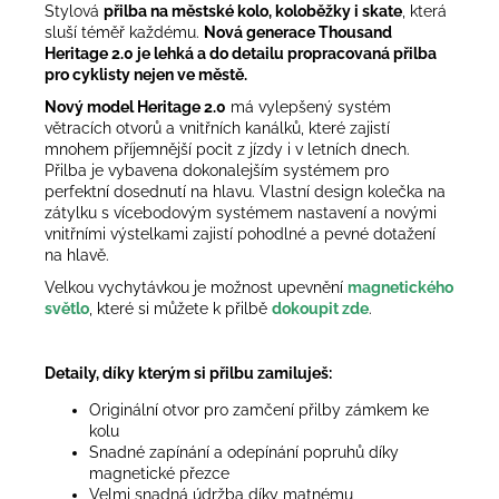
Stylová
přilba na městské kolo, koloběžky i skate
, která
sluší téměř každému.
Nová generace Thousand
Heritage 2.0 je lehká a do detailu propracovaná přilba
pro cyklisty nejen ve městě.
Nový model Heritage 2.0
má vylepšený systém
větracích otvorů a vnitřních kanálků, které zajistí
mnohem příjemnější pocit z jízdy i v letních dnech.
Přilba je vybavena dokonalejším systémem pro
perfektní dosednutí na hlavu. Vlastní design kolečka na
zátylku s vícebodovým systémem nastavení a novými
vnitřními výstelkami zajistí pohodlné a pevné dotažení
na hlavě.
Velkou vychytávkou je možnost upevnění
magnetického
světlo
, které si můžete k přilbě
dokoupit zde
.
Detaily, díky kterým si přilbu zamiluješ:
Originální otvor pro zamčení přilby zámkem ke
kolu
Snadné zapínání a odepínání popruhů díky
magnetické přezce
Velmi snadná údržba díky matnému