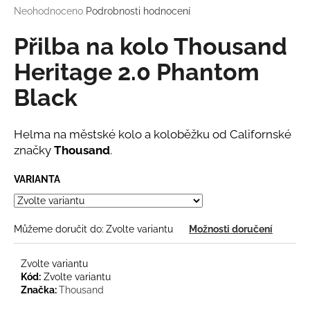
Průměrné
Neohodnoceno
Podrobnosti hodnocení
a
hodnocení
j
produktu
Přilba na kolo Thousand
í
je
0,0
Heritage 2.0 Phantom
t
z
?
Black
5
hvězdiček.
Helma na městské kolo a koloběžku od Californské
značky
Thousand
.
HLEDAT
VARIANTA
D
Můžeme doručit do:
Zvolte variantu
Možnosti doručení
o
p
Zvolte variantu
o
Kód:
Zvolte variantu
r
Značka:
Thousand
u