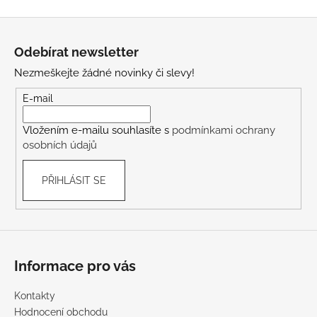
Z
á
Odebírat newsletter
p
Nezmeškejte žádné novinky či slevy!
a
t
E-mail
í
Vložením e-mailu souhlasíte s
podmínkami ochrany
osobních údajů
PŘIHLÁSIT SE
Informace pro vás
Kontakty
Hodnocení obchodu