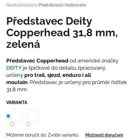
M
Průměrné
Neohodnoceno
Podrobnosti hodnocení
a
hodnocení
j
A
produktu
Představec Deity
í
je
0,0
Copperhead 31,8 mm,
t
z
?
zelená
5
hvězdiček.
Představec Copperhead
od americké značky
DEITY
je špičkově do detailu zpracovaný,
HLEDAT
určený
pro trail, sjezd, enduro i all
moutain
. Představec je určený pro průměr řídítek
31,8 mm.
D
VARIANTA
o
p
o
r
u
Můžeme doručit do:
Zvolte variantu
Možnosti doručení