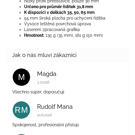
Nízký profil představce, pouze 30 mm
Určeno pro průměr řídítek 31,8 mm
K dispozici v délkách
35, 50, 65 mm
55 mm široká plocha pro uchycení řidítka
Vysoce leštěná povrchová úprava
Laserem zpracovaná grafika
Hmotnost:
135 g (35 mm), 161 g (50 mm)
Magda
M
Hodnocení obchodu je 5 z 5 hvězdiček.
3.7.2026
Všechno super, doporučuji
Rudolf Mana
RM
Hodnocení obchodu je 5 z 5 hvězdiček.
10.6.2026
Spokojenost, profesionální přístup