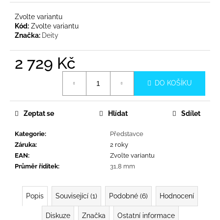
č
u
Zvolte variantu
j
Kód:
Zvolte variantu
e
Značka:
Deity
m
e
2 729 Kč
Měrná
DO KOŠÍKU
cena:
Zeptat se
Hlídat
Sdílet
Kategorie
:
Představce
Záruka
:
2 roky
EAN
:
Zvolte variantu
Průměr řídítek
:
31,8 mm
Popis
Související (1)
Podobné (6)
Hodnocení
Diskuze
Značka
Ostatní informace