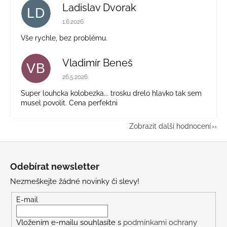
Ladislav Dvorak
LD
Hodnocení obchodu je 5 z 5 hvězdiček.
1.6.2026
Vše rychle, bez problému.
Vladimír Beneš
VB
Hodnocení obchodu je 5 z 5 hvězdiček.
26.5.2026
Super louhcka kolobezka... trosku drelo hlavko tak sem
musel povolit. Cena perfektni
Zobrazit další hodnocení
Z
á
Odebírat newsletter
p
Nezmeškejte žádné novinky či slevy!
a
t
E-mail
í
Vložením e-mailu souhlasíte s
podmínkami ochrany