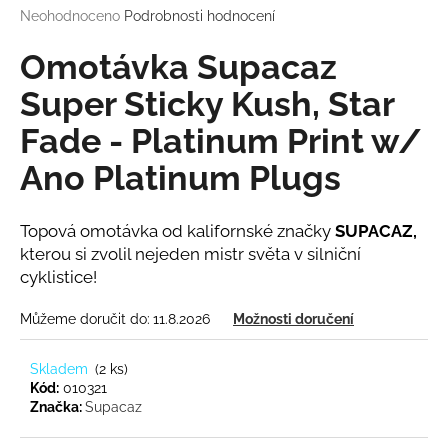
Průměrné
Neohodnoceno
Podrobnosti hodnocení
a
hodnocení
j
produktu
Omotávka Supacaz
í
je
0,0
Super Sticky Kush, Star
t
z
?
Fade - Platinum Print w/
5
hvězdiček.
Ano Platinum Plugs
Topová omotávka od kalifornské značky
SUPACAZ,
HLEDAT
kterou si zvolil nejeden mistr světa v silniční
cyklistice!
D
Můžeme doručit do:
11.8.2026
Možnosti doručení
o
p
Skladem
(
2 ks
)
o
Kód:
010321
r
Značka:
Supacaz
u