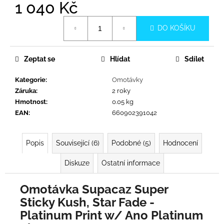
č
1 040 Kč
u
Měrná
j
DO KOŠÍKU
cena:
e
m
e
Zeptat se
Hlídat
Sdílet
Kategorie
:
Omotávky
Záruka
:
2 roky
Hmotnost
:
0.05 kg
EAN
:
660902391042
Popis
Související (6)
Podobné (5)
Hodnocení
Diskuze
Ostatní informace
Omotávka Supacaz Super
Sticky Kush, Star Fade -
Platinum Print w/ Ano Platinum