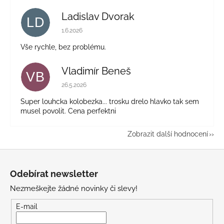
Ladislav Dvorak
LD
Hodnocení obchodu je 5 z 5 hvězdiček.
1.6.2026
Vše rychle, bez problému.
Vladimír Beneš
VB
Hodnocení obchodu je 5 z 5 hvězdiček.
26.5.2026
Super louhcka kolobezka... trosku drelo hlavko tak sem
musel povolit. Cena perfektni
Zobrazit další hodnocení
Z
á
Odebírat newsletter
p
Nezmeškejte žádné novinky či slevy!
a
t
E-mail
í