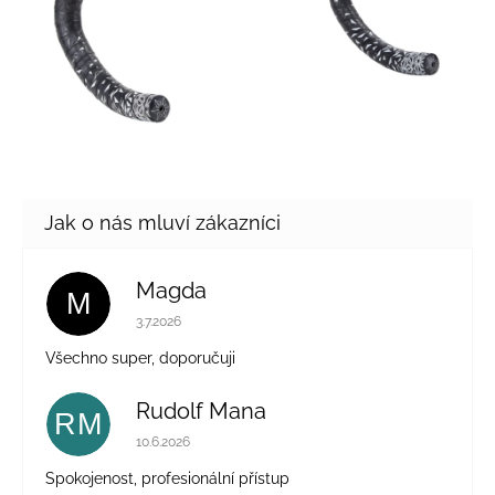
Magda
M
Hodnocení obchodu je 5 z 5 hvězdiček.
3.7.2026
Všechno super, doporučuji
Rudolf Mana
RM
Hodnocení obchodu je 5 z 5 hvězdiček.
10.6.2026
Spokojenost, profesionální přístup