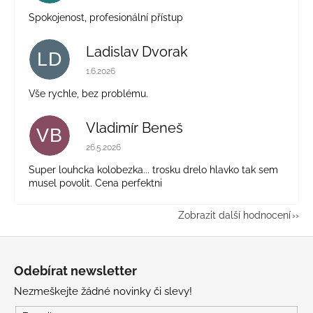
Spokojenost, profesionální přístup
Ladislav Dvorak
LD
Hodnocení obchodu je 5 z 5 hvězdiček.
1.6.2026
Vše rychle, bez problému.
Vladimír Beneš
VB
Hodnocení obchodu je 5 z 5 hvězdiček.
26.5.2026
Super louhcka kolobezka... trosku drelo hlavko tak sem
musel povolit. Cena perfektni
Zobrazit další hodnocení
Z
á
Odebírat newsletter
p
Nezmeškejte žádné novinky či slevy!
a