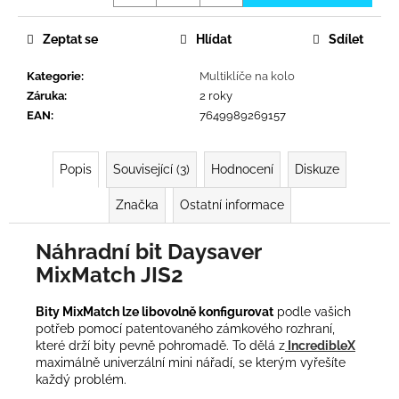
č
u
j
Zeptat se
Hlídat
Sdílet
e
Kategorie
:
Multiklíče na kolo
m
Záruka
:
2 roky
e
EAN
:
7649989269157
Popis
Související (3)
Hodnocení
Diskuze
Značka
Ostatní informace
Náhradní bit Daysaver
MixMatch JIS2
Bity MixMatch lze libovolně konfigurovat
podle vašich
potřeb pomocí patentovaného zámkového rozhraní,
které drží bity pevně pohromadě. To dělá z
IncredibleX
maximálně univerzální mini nářadí, se kterým vyřešíte
každý problém.