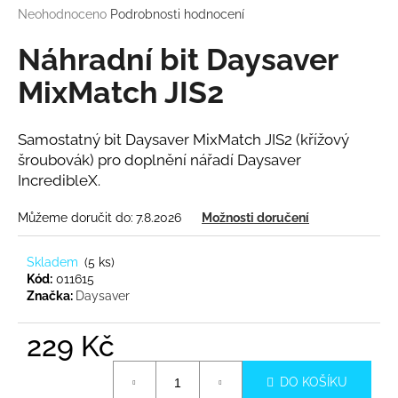
Průměrné
Neohodnoceno
Podrobnosti hodnocení
a
hodnocení
j
produktu
Náhradní bit Daysaver
í
je
0,0
MixMatch JIS2
t
z
?
5
hvězdiček.
Samostatný bit Daysaver MixMatch JIS2 (křížový
šroubovák) pro doplnění nářadí Daysaver
IncredibleX.
HLEDAT
Můžeme doručit do:
7.8.2026
Možnosti doručení
Skladem
(
5 ks
)
Kód:
011615
D
Značka:
Daysaver
o
p
229 Kč
o
r
Měrná
u
DO KOŠÍKU
cena: