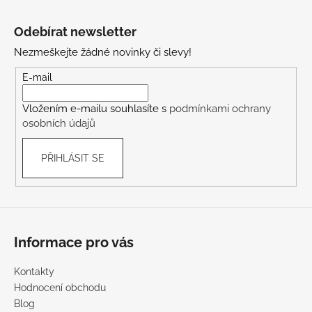
Z
á
Odebírat newsletter
p
Nezmeškejte žádné novinky či slevy!
a
t
E-mail
í
Vložením e-mailu souhlasíte s
podmínkami ochrany
osobních údajů
PŘIHLÁSIT SE
Informace pro vás
Kontakty
Hodnocení obchodu
Blog