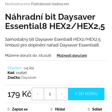
Průměrné
Neohodnoceno
Podrobnosti hodnocení
a
hodnocení
j
produktu
Náhradní bit Daysaver
í
je
0,0
Essential8 HEX2/HEX2,5
t
z
?
5
hvězdiček.
Samostatný bit Daysaver Esential8 HEX2/HEX2,5
(imbus) pro doplnění nářadí Daysaver Essential8.
Můžeme doručit do:
7.8.2026
Možnosti doručení
HLEDAT
Skladem
(
>5 ks
)
Kód:
011626
Značka:
Daysaver
D
o
p
179 Kč
DO KOŠÍKU
o
Měrná
r
cena:
u
Zeptat se
Hlídat
Sdílet