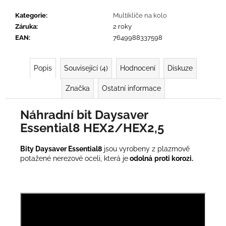
č
u
Kategorie
:
Multiklíče na kolo
j
Záruka
:
2 roky
e
EAN
:
7649988337598
m
e
Popis
Související (4)
Hodnocení
Diskuze
Značka
Ostatní informace
Náhradní bit Daysaver
Essential8 HEX2/HEX2,5
Bity Daysaver Essential8
jsou vyrobeny z plazmově
potažené nerezové oceli, která je
odolná
proti korozi.