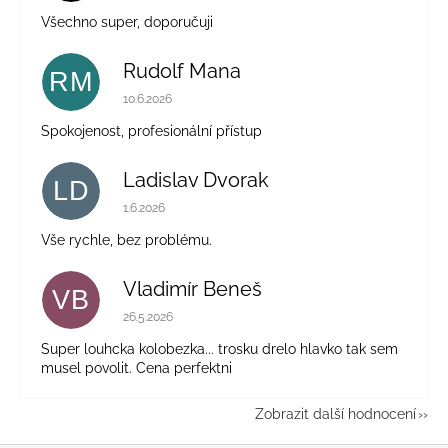
Všechno super, doporučuji
Rudolf Mana
RM
Hodnocení obchodu je 5 z 5 hvězdiček.
10.6.2026
Spokojenost, profesionální přístup
Ladislav Dvorak
LD
Hodnocení obchodu je 5 z 5 hvězdiček.
1.6.2026
Vše rychle, bez problému.
Vladimír Beneš
VB
Hodnocení obchodu je 5 z 5 hvězdiček.
26.5.2026
Super louhcka kolobezka... trosku drelo hlavko tak sem
musel povolit. Cena perfektni
Zobrazit další hodnocení