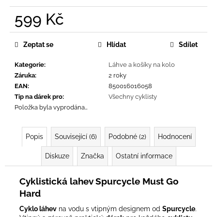
č
u
599 Kč
j
Měrná
e
cena:
m
Zeptat se
Hlídat
Sdílet
e
Kategorie
:
Láhve a košíky na kolo
Záruka
:
2 roky
EAN
:
850016016058
Tip na dárek pro
:
Všechny cyklisty
Položka byla vyprodána…
Popis
Související (6)
Podobné (2)
Hodnocení
Diskuze
Značka
Ostatní informace
Cyklistická lahev Spurcycle Must Go
Hard
Cyklo láhev
na vodu s vtipným designem od
Spurcycle
.