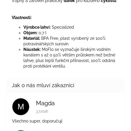
Vtipný a zároveň praktický
dárek
pro každého
cyklistu
.
Vlastnosti:
Výrobce lahví:
Specialized
Objem:
0,7 l
Materiál:
BPA Free, plast vyrobený ze 100%
potravinářských surovin
Náustek:
MoFlo se vyznačuje širokým vodním
kanálem s až o 50% větším průtokem než bežné
lahve, plus lepší funkční přilnavost, 100% odolná
proti protékání ventilu.
Magda
M
Hodnocení obchodu je 5 z 5 hvězdiček.
3.7.2026
Všechno super, doporučuji