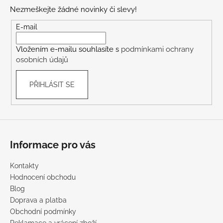
p
Nezmeškejte žádné novinky či slevy!
a
t
E-mail
í
Vložením e-mailu souhlasíte s
podmínkami ochrany
osobních údajů
PŘIHLÁSIT SE
Informace pro vás
Kontakty
Hodnocení obchodu
Blog
Doprava a platba
Obchodní podmínky
Reklamace a vrácení zboží