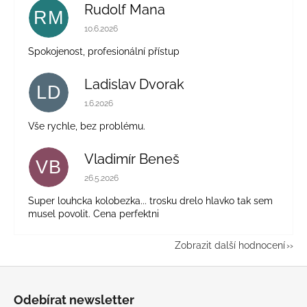
Rudolf Mana
RM
Hodnocení obchodu je 5 z 5 hvězdiček.
10.6.2026
Spokojenost, profesionální přístup
Ladislav Dvorak
LD
Hodnocení obchodu je 5 z 5 hvězdiček.
1.6.2026
Vše rychle, bez problému.
Vladimír Beneš
VB
Hodnocení obchodu je 5 z 5 hvězdiček.
26.5.2026
Super louhcka kolobezka... trosku drelo hlavko tak sem
musel povolit. Cena perfektni
Zobrazit další hodnocení
Z
á
Odebírat newsletter