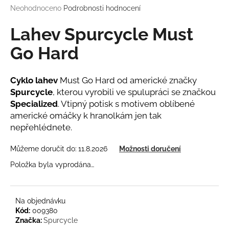
Průměrné
Neohodnoceno
Podrobnosti hodnocení
a
hodnocení
j
produktu
Lahev Spurcycle Must
í
je
0,0
Go Hard
t
z
?
5
hvězdiček.
Cyklo lahev
Must Go Hard od americké značky
Spurcycle
, kterou vyrobili ve spulupráci se značkou
Specialized
. Vtipný potisk s motivem oblíbené
americké omáčky k hranolkám jen tak
HLEDAT
nepřehlédnete.
Můžeme doručit do:
11.8.2026
Možnosti doručení
D
Položka byla vyprodána…
o
p
o
Na objednávku
r
Kód:
009380
u
Značka:
Spurcycle