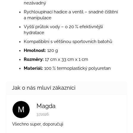
nezávadný
Rychloupínací hadice a ventil – snadné čištění
a manipulace
Vyšší průtok vody – o 20 % efektivnější
hydratace
Kompatibilní s většinou sportovních batohů
Hmotnost:
120 g
Rozměry:
17 cm x 33 cm x 1 cm
Materiál:
100 % termoplastický polyuretan
Magda
M
Hodnocení obchodu je 5 z 5 hvězdiček.
3.7.2026
Všechno super, doporučuji