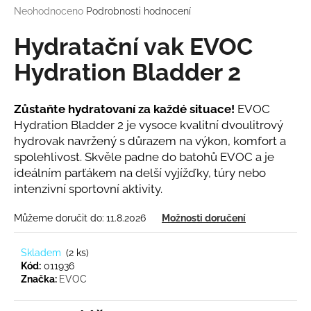
Průměrné
Neohodnoceno
Podrobnosti hodnocení
a
hodnocení
j
produktu
Hydratační vak EVOC
í
je
0,0
Hydration Bladder 2
t
z
?
5
hvězdiček.
Zůstaňte hydratovaní za každé situace!
EVOC
Hydration Bladder 2 je vysoce kvalitní dvoulitrový
hydrovak navržený s důrazem na výkon, komfort a
spolehlivost. Skvěle padne do batohů EVOC a je
HLEDAT
ideálním parťákem na delší vyjížďky, túry nebo
intenzivní sportovní aktivity.
Můžeme doručit do:
11.8.2026
Možnosti doručení
D
o
p
Skladem
(
2 ks
)
o
Kód:
011936
Značka:
EVOC
r
u