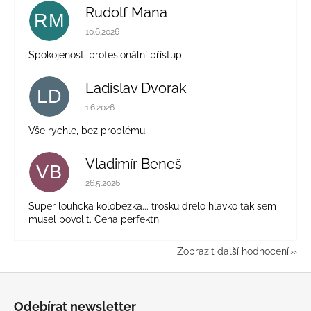
Rudolf Mana
RM
Hodnocení obchodu je 5 z 5 hvězdiček.
10.6.2026
Spokojenost, profesionální přístup
Ladislav Dvorak
LD
Hodnocení obchodu je 5 z 5 hvězdiček.
1.6.2026
Vše rychle, bez problému.
Vladimír Beneš
VB
Hodnocení obchodu je 5 z 5 hvězdiček.
26.5.2026
Super louhcka kolobezka... trosku drelo hlavko tak sem
musel povolit. Cena perfektni
Zobrazit další hodnocení
Z
á
Odebírat newsletter