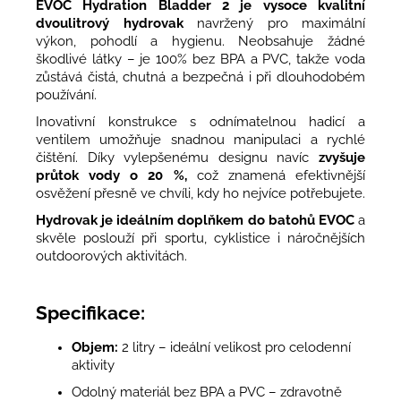
EVOC Hydration Bladder 2 je vysoce kvalitní
dvoulitrový hydrovak
navržený pro maximální
výkon, pohodlí a hygienu. Neobsahuje žádné
škodlivé látky – je 100% bez BPA a PVC, takže voda
zůstává čistá, chutná a bezpečná i při dlouhodobém
používání.
Inovativní konstrukce s odnímatelnou hadicí a
ventilem umožňuje snadnou manipulaci a rychlé
čištění. Díky vylepšenému designu navíc
zvyšuje
průtok vody o 20 %,
což znamená efektivnější
osvěžení přesně ve chvíli, kdy ho nejvíce potřebujete.
Hydrovak je ideálním doplňkem do batohů EVOC
a
skvěle poslouží při sportu, cyklistice i náročnějších
outdoorových aktivitách.
Specifikace:
Objem:
2 litry – ideální velikost pro celodenní
aktivity
Odolný materiál bez BPA a PVC – zdravotně