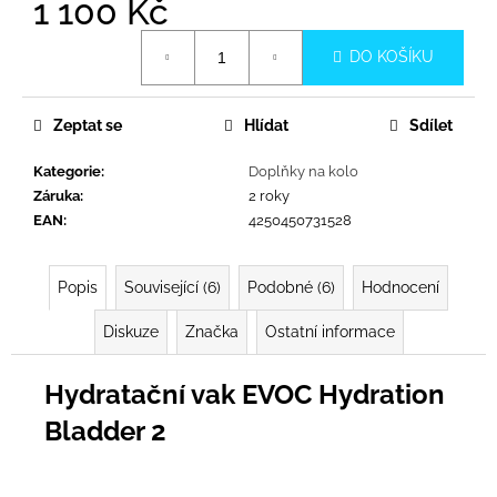
č
1 100 Kč
u
Měrná
j
DO KOŠÍKU
cena:
e
m
e
Zeptat se
Hlídat
Sdílet
Kategorie
:
Doplňky na kolo
Záruka
:
2 roky
EAN
:
4250450731528
Popis
Související (6)
Podobné (6)
Hodnocení
Diskuze
Značka
Ostatní informace
Hydratační vak EVOC Hydration
Bladder 2