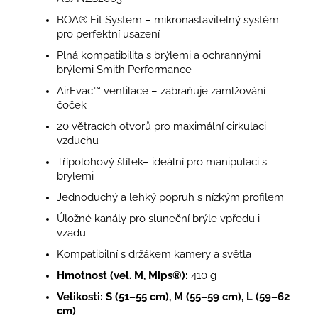
BOA® Fit System – mikronastavitelný systém
pro perfektní usazení
Plná kompatibilita s brýlemi a ochrannými
brýlemi Smith Performance
AirEvac™ ventilace – zabraňuje zamlžování
čoček
20 větracích otvorů pro maximální cirkulaci
vzduchu
Třípolohový štítek– ideální pro manipulaci s
brýlemi
Jednoduchý a lehký popruh s nízkým profilem
Úložné kanály pro sluneční brýle vpředu i
vzadu
Kompatibilní s držákem kamery a světla
Hmotnost (vel. M, Mips®):
410 g
Velikosti: S (51–55 cm), M (55–59 cm), L (59–62
cm)