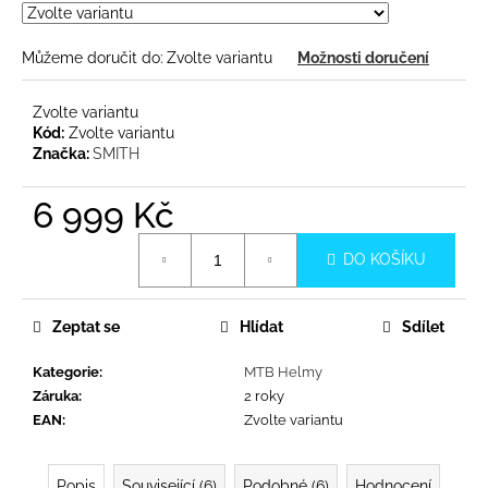
č
u
j
Můžeme doručit do:
Zvolte variantu
Možnosti doručení
e
m
Zvolte variantu
e
Kód:
Zvolte variantu
Značka:
SMITH
6 999 Kč
Měrná
DO KOŠÍKU
cena:
Zeptat se
Hlídat
Sdílet
Kategorie
:
MTB Helmy
Záruka
:
2 roky
EAN
:
Zvolte variantu
Popis
Související (6)
Podobné (6)
Hodnocení