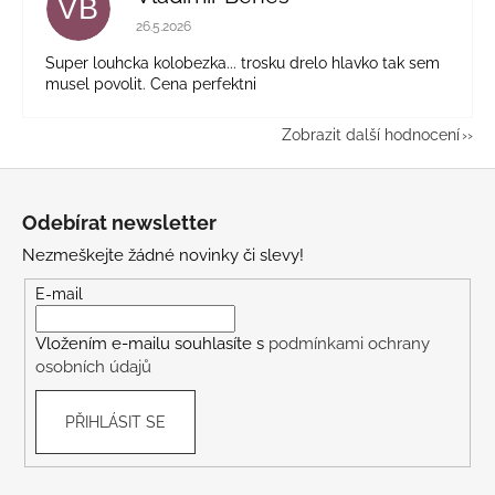
VB
Hodnocení obchodu je 5 z 5 hvězdiček.
26.5.2026
Super louhcka kolobezka... trosku drelo hlavko tak sem
musel povolit. Cena perfektni
Zobrazit další hodnocení
Z
á
Odebírat newsletter
p
Nezmeškejte žádné novinky či slevy!
a
t
E-mail
í
Vložením e-mailu souhlasíte s
podmínkami ochrany
osobních údajů
PŘIHLÁSIT SE