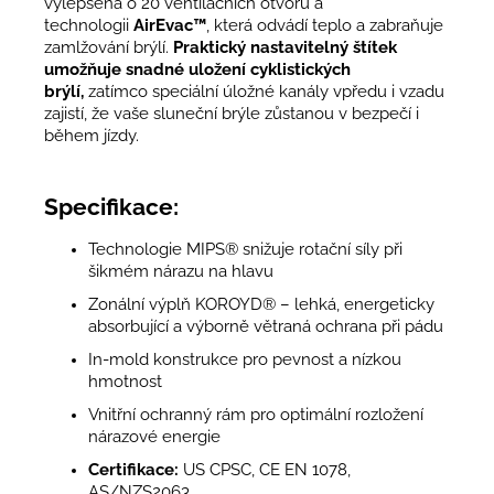
vylepšena o 20 ventilačních otvorů a
technologii
AirEvac™
, která odvádí teplo a zabraňuje
zamlžování brýlí.
Praktický nastavitelný štítek
umožňuje snadné uložení cyklistických
brýlí,
zatímco speciální úložné kanály vpředu i vzadu
zajistí, že vaše sluneční brýle zůstanou v bezpečí i
během jízdy.
Specifikace:
Technologie MIPS® snižuje rotační síly při
šikmém nárazu na hlavu
Zonální výplň KOROYD® – lehká, energeticky
absorbující a výborně větraná ochrana při pádu
In-mold konstrukce pro pevnost a nízkou
hmotnost
Vnitřní ochranný rám pro optimální rozložení
nárazové energie
Certifikace:
US CPSC, CE EN 1078,
AS/NZS2063