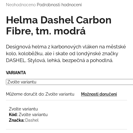
M
Průměrné
Neohodnoceno
Podrobnosti hodnocení
a
hodnocení
j
A
produktu
Helma Dashel Carbon
í
je
0,0
Fibre, tm. modrá
t
z
?
5
hvězdiček.
Designová helma z karbonových vláken na městské
kolo, koloběžku, ale i skate od londýnské značky
DASHEL. Stylová, lehká, bezpečná a pohodlná.
HLEDAT
VARIANTA
D
Můžeme doručit do:
Zvolte variantu
Možnosti doručení
o
p
Zvolte variantu
o
Kód:
Zvolte variantu
r
Značka:
Dashel
u