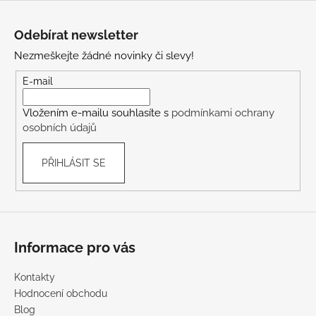
Z
á
Odebírat newsletter
p
Nezmeškejte žádné novinky či slevy!
a
t
E-mail
í
Vložením e-mailu souhlasíte s
podmínkami ochrany
osobních údajů
PŘIHLÁSIT SE
Informace pro vás
Kontakty
Hodnocení obchodu
Blog