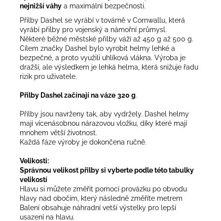
nejnižší váhy
a maximální bezpečnosti.
Přilby Dashel se vyrábí v továrně v Cornwallu, která
vyrábí přilby pro vojenský a námořní průmysl.
Některé běžné městské přilby váží až 450 g až 500 g.
Cílem značky Dashel bylo vyrobit helmy lehké a
bezpečné, a proto využili uhlíková vlákna. Výroba je
dražší, ale výsledkem je lehká helma, která snižuje řadu
rizik pro uživatele.
Přilby Dashel začínají na váze
320 g
.
Přilby jsou navrženy tak, aby vydržely. Dashel helmy
mají vícenásobnou nárazovou vložku, díky které mají
mnohem větší životnost.
Každá fáze výroby je dokončena ručně.
Velikosti:
Správnou velikost přilby si vyberte podle této tabulky
velikostí
Hlavu si můžete změřit pomocí provázku po obvodu
hlavy nad obočím, který následně změříte metrem
Balení obsahuje náhradní vetší výstelky pro lepší
usazení na hlavu.