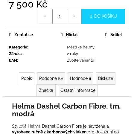
č
7 500 Kč
u
Měrná
j
DO KOŠÍKU
cena:
e
m
e
Zeptat se
Hlídat
Sdílet
Kategorie
:
Městské helmy
Záruka
:
2 roky
EAN
:
Zvolte variantu
Popis
Podobné (6)
Hodnocení
Diskuze
Značka
Ostatní informace
Helma Dashel Carbon Fibre, tm.
modrá
Stylová Helma
Dashel Carbon Fibre je navržena a
vyrobena ručně z karbonových vláken
pro dosažení co