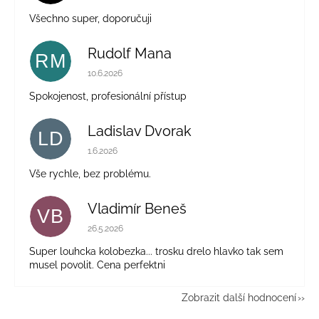
Všechno super, doporučuji
Rudolf Mana
RM
Hodnocení obchodu je 5 z 5 hvězdiček.
10.6.2026
Spokojenost, profesionální přístup
Ladislav Dvorak
LD
Hodnocení obchodu je 5 z 5 hvězdiček.
1.6.2026
Vše rychle, bez problému.
Vladimír Beneš
VB
Hodnocení obchodu je 5 z 5 hvězdiček.
26.5.2026
Super louhcka kolobezka... trosku drelo hlavko tak sem
musel povolit. Cena perfektni
Zobrazit další hodnocení