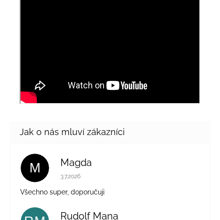
Magda
M
Hodnocení obchodu je 5 z 5 hvězdiček.
3.7.2026
Všechno super, doporučuji
Rudolf Mana