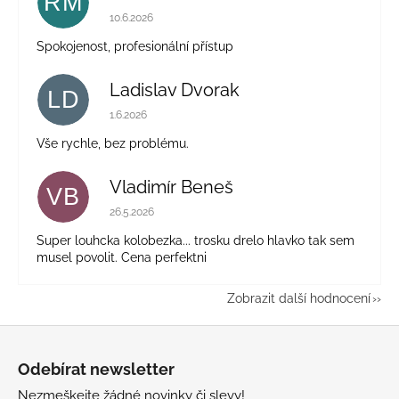
RM
Hodnocení obchodu je 5 z 5 hvězdiček.
10.6.2026
Spokojenost, profesionální přístup
Ladislav Dvorak
LD
Hodnocení obchodu je 5 z 5 hvězdiček.
1.6.2026
Vše rychle, bez problému.
Vladimír Beneš
VB
Hodnocení obchodu je 5 z 5 hvězdiček.
26.5.2026
Super louhcka kolobezka... trosku drelo hlavko tak sem
musel povolit. Cena perfektni
Zobrazit další hodnocení
Z
á
Odebírat newsletter
p
Nezmeškejte žádné novinky či slevy!