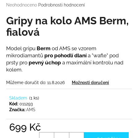
Průměrné
Neohodnoceno
Podrobnosti hodnocení
a
hodnocení
j
produktu
Gripy na kolo AMS Berm,
í
je
0,0
fialová
t
z
?
5
hvězdiček.
Model gripu
Berm
od AMS se vzorem
mikrodiamantů
pro pohodlí dlaní
a "wafle" pod
prsty pro
pevný úchop
a maximální kontrolu nad
kolem.
HLEDAT
Můžeme doručit do:
11.8.2026
Možnosti doručení
D
Skladem
(
1 ks
)
Kód:
011293
o
Značka:
AMS
p
o
699 Kč
r
u
Měrná