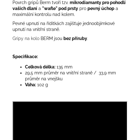
Povrch gripů Berm tvoří tzv.
mikrodiamanty pro pohodlí
vašich dlaní
a
"wafle" pod prsty
pro
pevný úchop
a
maximální kontrolu nad kolem.
Pevné upnutí na řídítkách zajišťuje jednoobjímkové
upnutí na vnitřní straně.
Gripy na kolo
BERM jsou
bez příruby
.
Specifikace:
Celková délka:
135 mm
29,5 mm průměr na vnitřní straně / 33,9 mm
průměr na vnejšku
Váha:
102 g