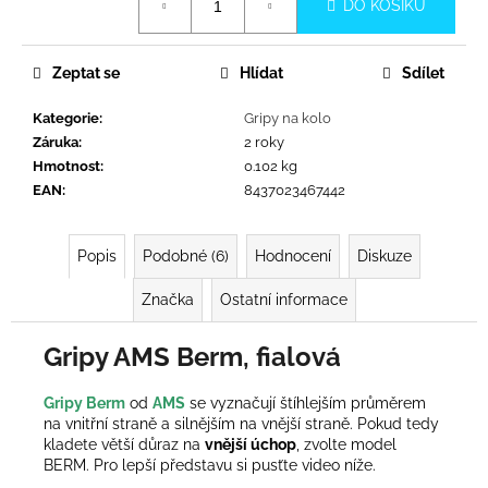
č
DO KOŠÍKU
cena:
u
j
e
Zeptat se
Hlídat
Sdílet
m
Kategorie
:
Gripy na kolo
e
Záruka
:
2 roky
Hmotnost
:
0.102 kg
EAN
:
8437023467442
Popis
Podobné (6)
Hodnocení
Diskuze
Značka
Ostatní informace
Gripy AMS Berm, fialová
Gripy Berm
od
AMS
se vyznačují štíhlejším průměrem
na vnitřní straně a silnějším na vnější straně.
Pokud tedy
kladete větší důraz na
vnější úchop
, zvolte model
BERM. Pro lepší představu si pusťte video níže.