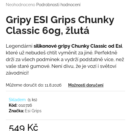
Průměrné
Neohodnoceno
Podrobnosti hodnocení
a
hodnocení
j
produktu
Gripy ESI Grips Chunky
í
je
0,0
Classic 60g, žlutá
t
z
?
5
hvězdiček.
Legendární
silikonové gripy Chunky Classic od Esi
,
které už nebudeš chtít vyměnit za jiné.
Perfektně
drží za všech podmínek a vydrží podstatně více, než
vaše staré gumové. Není divu, že je vozí i světoví
HLEDAT
závodníci!
Můžeme doručit do:
11.8.2026
Možnosti doručení
D
o
Skladem
(
1 ks
)
p
Kód:
010726
Značka:
Esi Grips
o
r
549 Kč
u