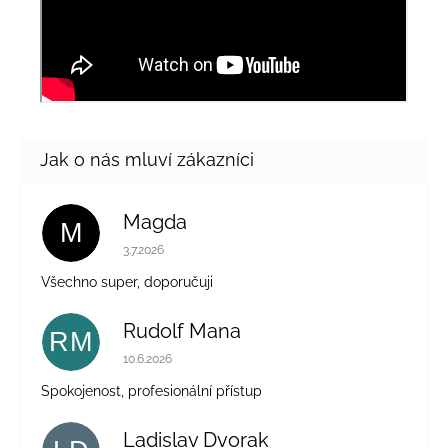
Magda
M
Hodnocení obchodu je 5 z 5 hvězdiček.
3.7.2026
Všechno super, doporučuji
Rudolf Mana
RM
Hodnocení obchodu je 5 z 5 hvězdiček.
10.6.2026
Spokojenost, profesionální přístup
Ladislav Dvorak