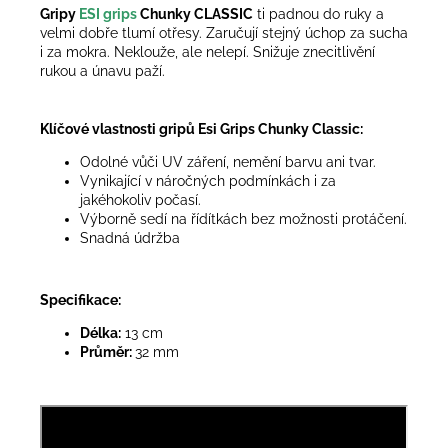
Gripy
ESI grips
Chunky CLASSIC
ti padnou do ruky a
velmi dobře tlumí otřesy. Zaručují stejný úchop za sucha
i za mokra. Neklouže, ale nelepí. Snižuje znecitlivění
rukou a únavu paží.
Klíčové vlastnosti gripů Esi Grips Chunky Classic:
Odolné vůči UV záření, nemění barvu ani tvar.
Vynikající v náročných podmínkách i za
jakéhokoliv počasí.
Výborně sedí na řídítkách bez možnosti protáčení.
Snadná údržba
Specifikace:
Délka:
13 cm
Průměr:
32 mm