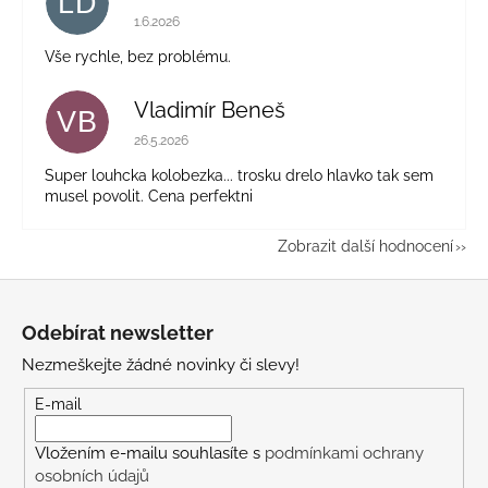
LD
Hodnocení obchodu je 5 z 5 hvězdiček.
1.6.2026
Vše rychle, bez problému.
Vladimír Beneš
VB
Hodnocení obchodu je 5 z 5 hvězdiček.
26.5.2026
Super louhcka kolobezka... trosku drelo hlavko tak sem
musel povolit. Cena perfektni
Zobrazit další hodnocení
Z
á
Odebírat newsletter
p
Nezmeškejte žádné novinky či slevy!
a
t
E-mail
í
Vložením e-mailu souhlasíte s
podmínkami ochrany
osobních údajů