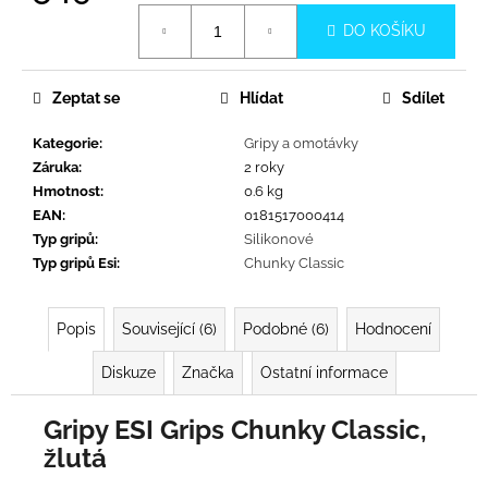
č
Měrná
u
DO KOŠÍKU
cena:
j
e
m
Zeptat se
Hlídat
Sdílet
e
Kategorie
:
Gripy a omotávky
Záruka
:
2 roky
Hmotnost
:
0.6 kg
EAN
:
0181517000414
Typ gripů
:
Silikonové
Typ gripů Esi
:
Chunky Classic
Popis
Související (6)
Podobné (6)
Hodnocení
Diskuze
Značka
Ostatní informace
Gripy ESI Grips Chunky Classic,
žlutá