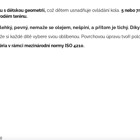
u s dětskou geometrií,
což dětem usnadňuje ovládání kola.
5 nebo 7
orodém terénu.
 lehký, pevný, nemaže se olejem, nešpiní, a přitom je tichý.
Dík
kže si každé dítě vybere svou oblíbenou. Povrchovou úpravu tvoří po
téria v rámci mezinárodní normy ISO 4210.
n)