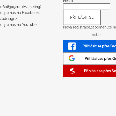
Heslo
20608305202 (Marketing)
edujte nás na Facebooku
PŘIHLÁSIT SE
klodesign/
edujte nás na YouTube
Nová registrace
Zapomenuté he
nebo
Přihlásit se přes F
Přihlásit se přes 
Přihlásit se přes 