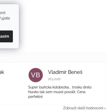
eré
ujete
lasím
ak
Vladimír Beneš
VB
je 5 z 5 hvězdiček.
Hodnocení obchodu je 5 z 5 hvězdiček.
26.5.2026
Super louhcka kolobezka... trosku drelo
hlavko tak sem musel povolit. Cena
perfektni
Zobrazit další hodnocení