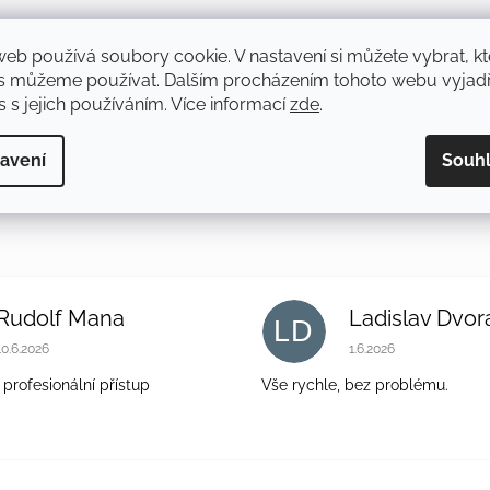
web používá soubory cookie. V nastavení si můžete vybrat, kt
s můžeme používat. Dalším procházením tohoto webu vyjadř
 s jejich používáním. Více informací
zde
.
avení
Souh
 bearings
Rudolf Mana
Ladislav Dvor
LD
Hodnocení obchodu je 5 z 5 hvězdiček.
Hodnocení obchodu 
10.6.2026
1.6.2026
 profesionální přístup
Vše rychle, bez problému.