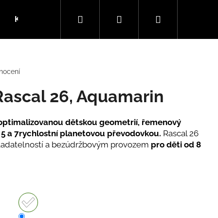
Hledat
Přihlášení
Nákupní
Kola
SLEVY
Dárkové kupóny
Blog
košík
nocení
Rascal 26, Aquamarin
optimalizovanou dětskou geometrií, řemenový
 5 a 7rychlostní planetovou převodovkou.
Rascal 26
ovladatelností a bezúdržbovým provozem
pro děti od 8