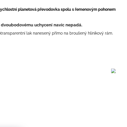
rychlostní planetová převodovka spolu s řemenovým pohonem
y dvoubodovému uchycení navíc nepadá.
lotransparentní lak nanesený přímo na broušený hliníkový rám.