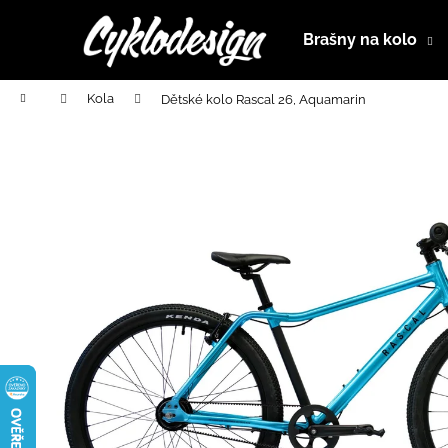
K
Přejít
na
o
Brašny na kolo
obsah
Zpět
Zpět
š
do
do
í
Domů
Kola
Dětské kolo Rascal 26, Aquamarin
k
obchodu
obchodu