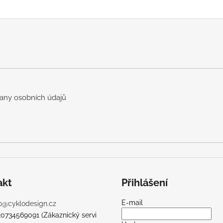
any osobních údajů
akt
Přihlášení
E-mail
o
@
cyklodesign.cz
20734569091 (Zákaznický servi