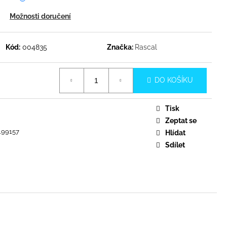
Možnosti doručení
Kód:
004835
Značka:
Rascal
DO KOŠÍKU
Tisk
Zeptat se
199157
Hlídat
Sdílet