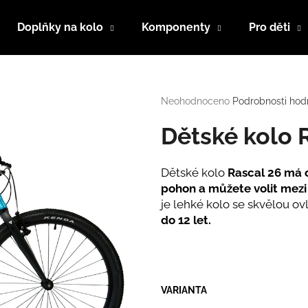
Doplňky na kolo
Komponenty
Pro děti
Co potřebujete najít?
Průměrné
Neohodnoceno
Podrobnosti hod
hodnocení
produktu
Dětské kolo 
HLEDAT
je
0,0
z
Dětské kolo
Rascal 26 má 
5
Doporučujeme
pohon a můžete volit mezi
hvězdiček.
je lehké kolo se skvělou 
do 12 let.
VARIANTA