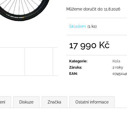
Můžeme doručit do:
11.8.2026
Skladem
(
1 ks
)
17 990 Kč
Měrná
cena:
Kategorie
:
Kola
Záruka
:
2 roky
EAN
:
0745114
ení
Diskuze
Značka
Ostatní informace