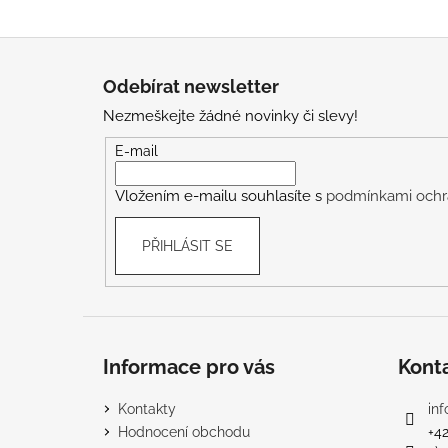
Z
á
Odebírat newsletter
p
Nezmeškejte žádné novinky či slevy!
a
t
E-mail
í
Vložením e-mailu souhlasíte s
podmínkami ochr
PŘIHLÁSIT SE
Informace pro vás
Kont
Kontakty
inf
Hodnocení obchodu
+4