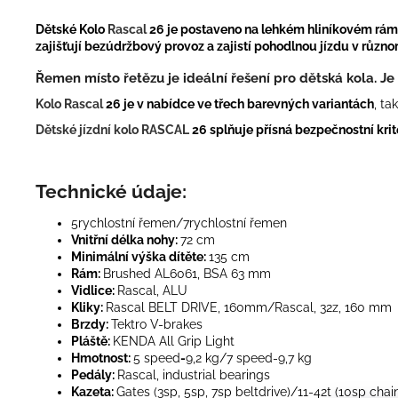
Dětské Kolo
Rascal
26 je postaveno na lehkém hliníkovém rám
zajišťují bezúdržbový provoz a zajistí pohodlnou jízdu v různ
Řemen místo řetězu je ideální řešení pro dětská kola.
J
e
Kolo Rascal
26 je v nabídce ve třech barevných variantách
, ta
Dětské jízdní kolo RASCAL
26 splňuje přísná bezpečnostní kri
Technické údaje:
5rychlostní řemen/
7rychlostní řemen
Vnitřní délka nohy:
72 cm
Minimální výška dítěte:
135 cm
Rám:
Brushed AL6061, BSA 63 mm
Vidlice:
Rascal, ALU
Kliky:
Rascal BELT DRIVE, 160mm/Rascal, 32z, 160 mm
Brzdy:
Tektro V-brakes
Pláště:
KENDA All Grip Light
Hmotnost:
5 speed
-
9,2 kg/7 speed-9,7 kg
Pedály:
Rascal, industrial bearings
Kazeta:
Gates (3sp, 5sp, 7sp beltdrive)/11-42t (10sp chai