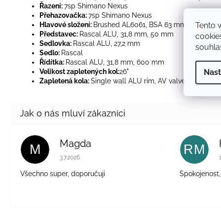
Řazení:
7sp Shimano Nexus
Přehazovačka:
7sp Shimano Nexus
Hlavové složení:
Brushed AL6061, BSA 63 mm
Tento 
Představec:
Rascal ALU, 31,8 mm, 50 mm
cookie
Sedlovka:
Rascal ALU, 27,2 mm
souhlas
Sedlo:
Rascal
Řídítka:
Rascal ALU, 31,8 mm, 600 mm
Velikost zapletených kol:
26"
Nast
Zapletená kola:
Single wall ALU rim, AV valve, industrial
Magda
M
RM
Hodnocení obchodu je 5 z 5 hvězdiček.
3.7.2026
Všechno super, doporučuji
Spokojenost,