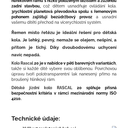
hliníkovém rámu s nízko položeným těžištěm a zúženou
zadní stavbou,
což dětem usnadňuje ovládání kola.
3rychlostní planetová převodovka spolu s řemenovým
pohonem zajišťují bezúdržbový provoz
a usnadní
vašemu dítěti přechod na vícerychlostní systém.
Řemen místo řetězu je ideální řešení pro dětská
kola.
J
e lehký, pevný, nemaže se olejem, nešpiní, a
přitom je tichý. Díky dvoubodovému uchycení
navíc nepadá.
Kolo Rascal
20 je v nabídce v pěti barevných variantách
,
takže si každé dítě vybere svou oblíbenou. Povrchovou
úpravu tvoří polotransparentní lak nanesený přímo na
broušený hliníkový rám.
Dětské jízdní kolo RASCAL
20 splňuje přísná
bezpečnostní kritéria v rámci mezinárodní normy ISO
4210.
Technické údaje: