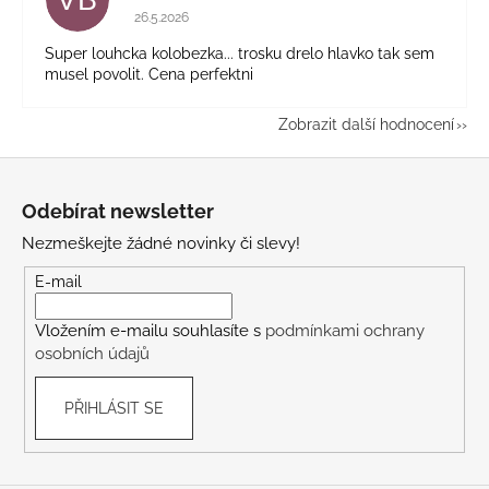
Hodnocení obchodu je 5 z 5 hvězdiček.
26.5.2026
Super louhcka kolobezka... trosku drelo hlavko tak sem
musel povolit. Cena perfektni
Zobrazit další hodnocení
Z
á
Odebírat newsletter
p
Nezmeškejte žádné novinky či slevy!
a
t
E-mail
í
Vložením e-mailu souhlasíte s
podmínkami ochrany
osobních údajů
PŘIHLÁSIT SE