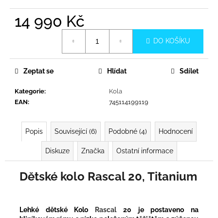
č
u
14 990 Kč
j
e
Měrná
DO KOŠÍKU
cena:
m
e
Zeptat se
Hlídat
Sdílet
Kategorie
:
Kola
EAN
:
745114199119
Popis
Související (6)
Podobné (4)
Hodnocení
Diskuze
Značka
Ostatní informace
Dětské kolo Rascal 20, Titanium
Lehké dětské Kolo
Rascal
20 je postaveno na