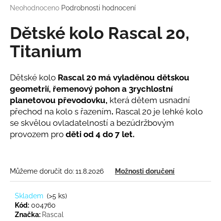
Průměrné
Neohodnoceno
Podrobnosti hodnocení
a
hodnocení
j
produktu
Dětské kolo Rascal 20,
í
je
0,0
Titanium
t
z
?
5
hvězdiček.
Dětské kolo
Rascal 20 má vyladěnou dětskou
geometrií, řemenový pohon a 3rychlostní
planetovou převodovku,
která dětem usnadní
přechod na kolo s řazením
.
Rascal 20 je lehké kolo
HLEDAT
se skvělou ovladatelností a bezúdržbovým
provozem pro
děti od 4 do 7 let.
D
o
Můžeme doručit do:
11.8.2026
Možnosti doručení
p
o
Skladem
(
>5 ks
)
r
Kód:
004760
u
Značka:
Rascal