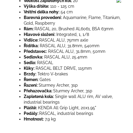
Velikost zapletených kol:
20"
Výška dítěte:
110 - 125 cm
Vnitřní délka nohy:
54 cm
Barevná provedení:
Aquamarine, Flame, Titanium,
Gold, Raspberry
Rám:
RASCAL 20, Brushed AL6061, BSA 63mm
Hlavové složení:
Integrated, 1, 1/8
Vidlice:
RASCAL ALU, 75mm axle
Řídítka:
RASCAL ALU, 31.8mm, 540mm
Představec:
RASCAL ALU, 31.8mm, 50mm
Sedlovka:
RASCAL ALU, 25.4mm
Sedlo:
RASCAL
Kliky:
RASCAL BELT DRIVE, 115mm
Brzdy:
Tektro V-brakes
Řemen:
Gates
Řazení:
Sturmey Archer, 3sp
Přehazovačka:
Sturmey Archer, 3sp
Zapletená kola:
Single wall ALU rim, AV valve,
industrial bearings
Pláště:
KENDA All Grip Light, 20x1.95"
Pedály:
RASCAL, industrial bearings
Hmotnost:
7,9 kg