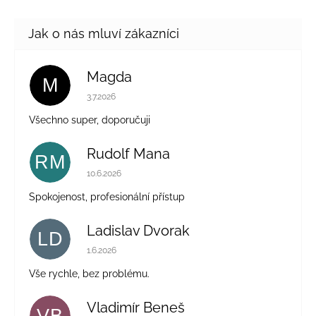
Magda
M
Hodnocení obchodu je 5 z 5 hvězdiček.
3.7.2026
Všechno super, doporučuji
Rudolf Mana
RM
Hodnocení obchodu je 5 z 5 hvězdiček.
10.6.2026
Spokojenost, profesionální přístup
Ladislav Dvorak
LD
Hodnocení obchodu je 5 z 5 hvězdiček.
1.6.2026
Vše rychle, bez problému.
Vladimír Beneš
VB