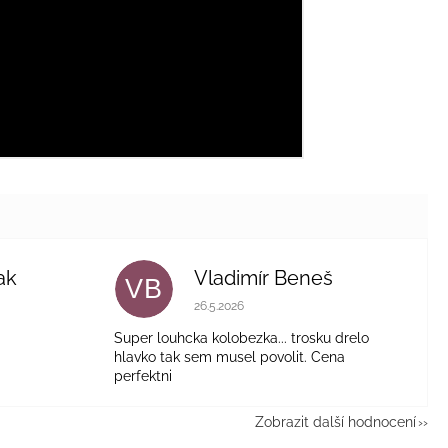
ak
Vladimír Beneš
VB
je 5 z 5 hvězdiček.
Hodnocení obchodu je 5 z 5 hvězdiček.
26.5.2026
Super louhcka kolobezka... trosku drelo
hlavko tak sem musel povolit. Cena
perfektni
Zobrazit další hodnocení