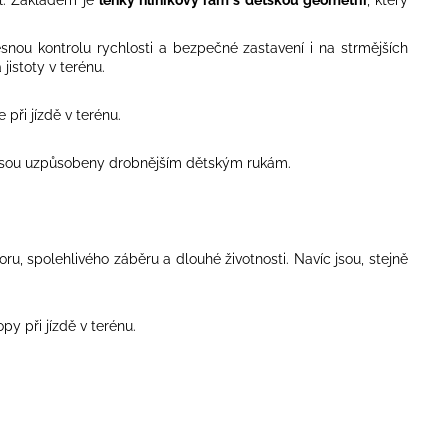
esnou kontrolu rychlosti a bezpečné zastavení i na strmějších
jistoty v terénu.
při jízdě v terénu.
y jsou uzpůsobeny drobnějším dětským rukám.
u, spolehlivého záběru a dlouhé životnosti. Navíc jsou, stejně
py při jízdě v terénu.