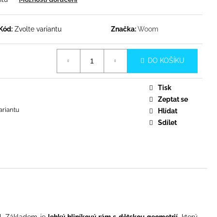
Kód:
Zvolte variantu
Značka:
Woom
DO KOŠÍKU
Tisk
Zeptat se
ariantu
Hlídat
Sdílet
ál. Základem je
lehký hliníkový rám s dětskou geometrií
, který