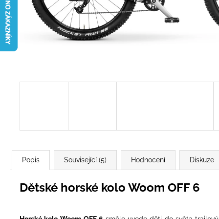
Popis
Související (5)
Hodnocení
Diskuze
Dětské horské kolo Woom OFF 6
Horské kolo
Woom OFF 6
směle uvede děti do světa trailov