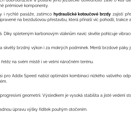
ané prémiové komponenty.
y i rychlé pasáže, zatímco
hydraulické kotoučové brzdy
zajistí př
ipravené na bezdušovou přestavbu, která přináší víc pohodlí, trakce a 
ká. Díky spleteným karbonovým vláknům navíc skvěle pohlcuje vibrace 
ly a skvělý brzdný výkon i za mokrých podmínek. Menší brzdové pák
 řetěz na svém místě i ve velmi náročném terénu.
i pro Addix Speed nabízí optimální kombinaci nízkého valivého odpor
tém.
ogresivní geometrii. Výsledkem je vysoká stabilita a jisté vedení sto
nadnou úpravu výšky řídítek pouhým otočením.