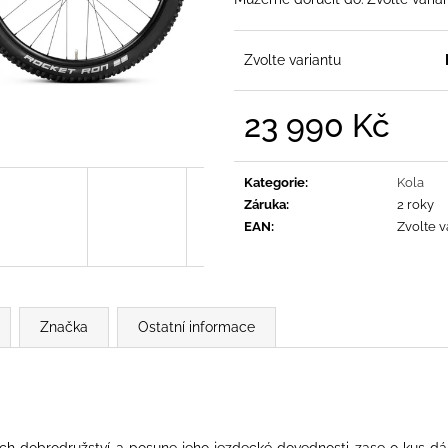
Zvolte variantu
23 990 Kč
Měrná
cena:
Kategorie
:
Kola
Záruka
:
2 roky
EAN
:
Zvolte v
Značka
Ostatní informace
ých dobrodružství a posune jeho jezdecké dovednosti zase o kus d