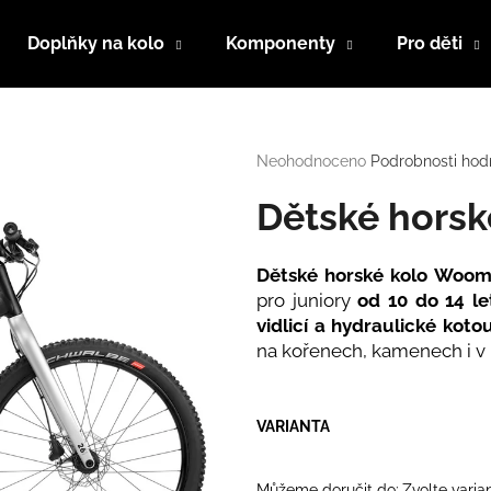
Doplňky na kolo
Komponenty
Pro děti
Co potřebujete najít?
Průměrné
Neohodnoceno
Podrobnosti hod
hodnocení
produktu
Dětské hors
HLEDAT
je
0,0
z
Dětské horské kolo
Woom
5
Doporučujeme
pro juniory
od
10 do 14 l
hvězdiček.
vidlicí
a
hydraulické koto
na kořenech, kamenech i v 
VARIANTA
Můžeme doručit do:
Zvolte varia