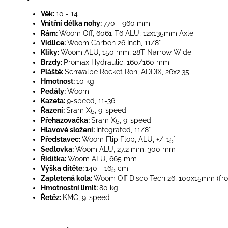
Věk:
10 - 14
Vnitřní délka nohy:
770 - 960 mm
Rám:
Woom Off, 6061-T6 ALU, 12x135mm Axle
Vidlice:
Woom Carbon 26 Inch, 11/8"
Kliky:
Woom ALU, 150 mm, 28T Narrow Wide
Brzdy:
Promax Hydraulic, 160/160 mm
Pláště:
Schwalbe Rocket Ron, ADDIX, 26x2,35
Hmotnost:
10 kg
Pedály:
Woom
Kazeta:
9-speed, 11-36
Řazení:
Sram X5, 9-speed
Přehazovačka:
Sram X5, 9-speed
Hlavové složení:
Integrated, 11/8"
Představec:
Woom Flip Flop, ALU, +/-15°
Sedlovka:
Woom ALU, 27.2 mm, 300 mm
Řídítka:
Woom ALU, 665 mm
Výška dítěte:
140 - 165 cm
Zapletená kola:
Woom Off Disco Tech 26, 100x15mm (fron
Hmotnostní limit:
80 kg
Řetěz:
KMC, 9-speed