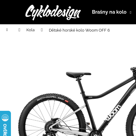
K
Přejít
na
o
Brašny na kolo
obsah
Zpět
Zpět
š
do
do
í
Domů
Kola
Dětské horské kolo Woom OFF 6
k
obchodu
obchodu