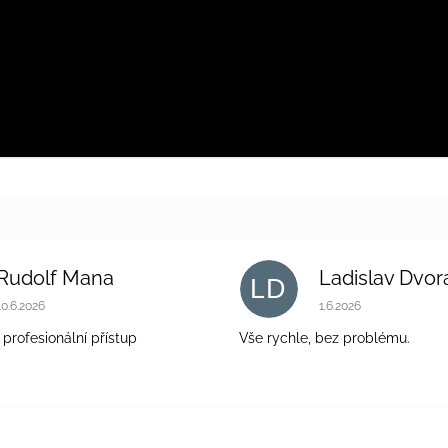
Rudolf Mana
Ladislav Dvor
LD
Hodnocení obchodu je 5 z 5 hvězdiček.
Hodnocení obchodu 
10.6.2026
1.6.2026
 profesionální přístup
Vše rychle, bez problému.