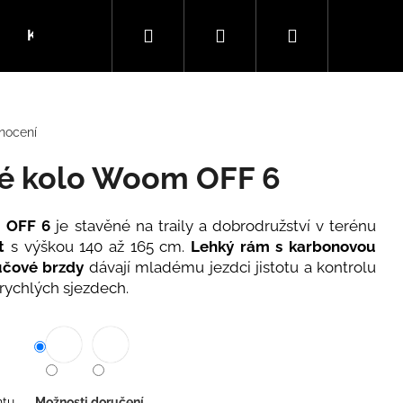
Hledat
Přihlášení
Nákupní
Kola
SLEVY
Dárkové kupóny
Blog
košík
nocení
ké kolo Woom OFF 6
 OFF 6
je stavěné na traily a dobrodružství v terénu
et
s výškou 140 až 165 cm.
Lehký rám s karbonovou
učové brzdy
dávají mladému jezdci jistotu a kontrolu
rychlých sjezdech.
ntu
Možnosti doručení