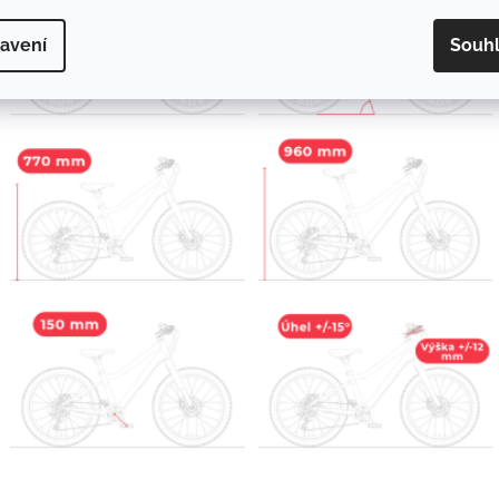
avení
Souh