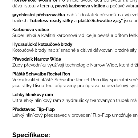
dává jistotu v terénu,
pevná karbonová vidlice
a pečlivě vybr
9rychlostní přehazovačka
nabízí dostatek převodů na výjezd
trailech.
Tubeless-ready ráfky
a
pláště Schwalbe 2,25"
jsou př
Karbonová vidlice
Super lehká a kvalitní karbonová vidlice je pevná a přitom leh
Hydraulické kotoučové brzdy
Kotoučové brzdy nabízí snadné a citlivé dávkování brzdné sí
Převodník Narrow Wide
Zuby převodníku využívají technologie Narrow Wide, která drží
Pláště Schwalbe Rocket Ron
Velmi kvalitní pláště Schwalbe Rocket Ron díky speciální směs
jako ráfky Disco Tec, připraveny pro úpravu na bezdušový sys
Lehký hliníkový rám
Ultralehký hliníkový rám z hydraulicky tvarovaných trubek má pr
Představec Flip-Flop
Lehký hliníkový představec v provedení Flip-Flop umožňuje s
Specifikace: