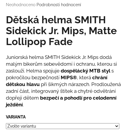
Průměrné
Neohodnoceno
Podrobnosti hodnocení
a
hodnocení
j
produktu
Dětská helma SMITH
í
je
0,0
Sidekick Jr. Mips, Matte
t
z
?
Lollipop Fade
5
hvězdiček.
Juniorská helma SMITH Sidekick Jr. Mips dodá
malým bikerům sebevědomí i ochranu, kterou si
HLEDAT
zaslouží. Helma spojuje
dospělácký MTB styl
s
pokročilou bezpečností
MIPS®
, která
chrání
dětskou hlavu
při šikmých nárazech. Prodloužená
zadní část, integrovaný štítek a chytré odvětrání
D
dopřejí dětem
bezpečí a pohodlí pro celodenní
o
ježdění
.
p
o
VARIANTA
r
u