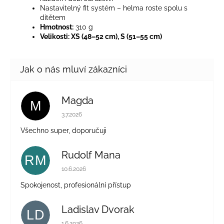
Nastavitelný fit systém – helma roste spolu s
dítětem
Hmotnost:
310 g
Velikosti: XS (48–52 cm), S (51–55 cm)
Magda
M
Hodnocení obchodu je 5 z 5 hvězdiček.
3.7.2026
Všechno super, doporučuji
Rudolf Mana
RM
Hodnocení obchodu je 5 z 5 hvězdiček.
10.6.2026
Spokojenost, profesionální přístup
Ladislav Dvorak
LD
Hodnocení obchodu je 5 z 5 hvězdiček.
1.6.2026