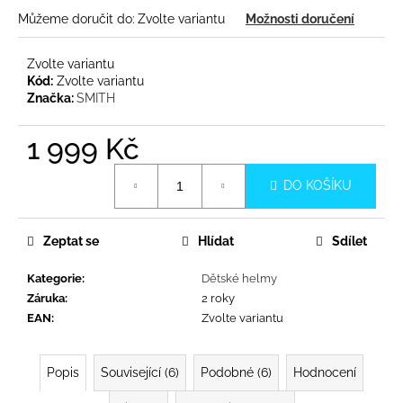
č
Můžeme doručit do:
Zvolte variantu
Možnosti doručení
u
j
e
Zvolte variantu
m
Kód:
Zvolte variantu
Značka:
SMITH
e
1 999 Kč
Měrná
DO KOŠÍKU
cena:
Zeptat se
Hlídat
Sdílet
Kategorie
:
Dětské helmy
Záruka
:
2 roky
EAN
:
Zvolte variantu
Popis
Související (6)
Podobné (6)
Hodnocení