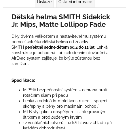
Diskuze
Ostatní informace
Dětská helma SMITH Sidekick
Jr. Mips, Matte Lollipop Fade
Díky dvěma velikostem a nastavitelnému systému
pomocí kolečka
dětská helma
od značky
SMITH
perfektně sedne dětem od 4 do 12 let.
Lehká
konstrukce je pohodlná i při celodenním dovádění a
AirEvac systém zajišťuje, že brýle zůstanou bez
zamlžení.
Specifikace:
MIPS® bezpečnostní systém – ochrana proti
rotačním silám při pádu
Lehká a odolná In-mold konstrukce – spojení
skořepiny a pěny pro maximální pohodlí
MTB styl jako u dospělých – s integrovaným
štítkem a prodlouženým krytím
12 ventilačních otvorů – udrží hlavu v chladu při
každém dobrodružství