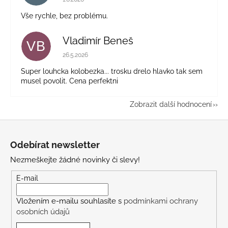
Vše rychle, bez problému.
Vladimír Beneš
VB
Hodnocení obchodu je 5 z 5 hvězdiček.
26.5.2026
Super louhcka kolobezka... trosku drelo hlavko tak sem
musel povolit. Cena perfektni
Zobrazit další hodnocení
Z
á
Odebírat newsletter
p
Nezmeškejte žádné novinky či slevy!
a
t
E-mail
í
Vložením e-mailu souhlasíte s
podmínkami ochrany
osobních údajů